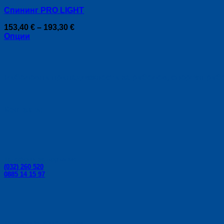
Спининг PRO LIGHT
Price
153,40
€
–
193,30
€
range:
Опции
This
153,40 €
product
through
has
193,30 €
multiple
Риболовни принадлежности за риболов, спортен риболо
variants.
The
options
may
Контакти:
be
chosen
on
the
product
Телефони за поръчки:
page
(032) 260 520
0885 14 15 97
Телефон за консултации: