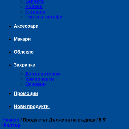
Кепчета
Ролери
Столове
Чанти и калъфи
Аксесоари
Макари
Облекло
Захранки
Допълнителни
Компоненти
Основни
Промоции
Нови продукти
Начало
/
Продуктът Дължина на въдица
/
6'6'
Филтър