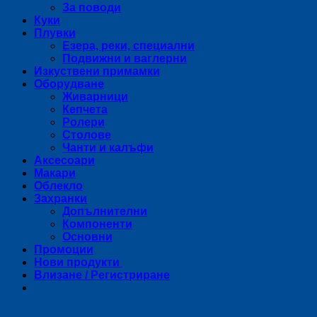
За поводи
Куки
Плувки
Езера, реки, специални
Подвижни и ваглерни
Изкуствени примамки
Оборудване
Живарници
Кепчета
Ролери
Столове
Чанти и калъфи
Аксесоари
Макари
Облекло
Захранки
Допълнителни
Компоненти
Основни
Промоции
Нови продукти
Влизане / Регистриране