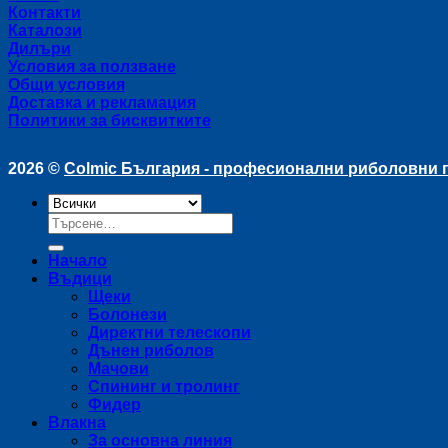
Контакти
Каталози
Дилъри
Условия за ползване
Общи условия
Доставка и рекламация
Политики за бисквитките
2026 ©
Colmic България - професионални риболовни
Търсене
за:
Начало
Въдици
Щеки
Болонези
Директни телескопи
Дънен риболов
Мачови
Спининг и тролинг
Фидер
Влакна
За основна линия