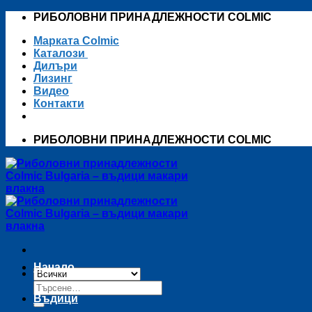
Skip
РИБОЛОВНИ ПРИНАДЛЕЖНОСТИ COLMIC
to
Марката Colmic
content
Каталози
Дилъри
Лизинг
Видео
Контакти
РИБОЛОВНИ ПРИНАДЛЕЖНОСТИ COLMIC
Начало
Търсене
за:
Въдици