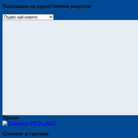
Показване на единствения резултат
Промо
Спининг и тролинг