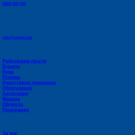
0888 520 590
E-mail:
info@colmic.bg
Категории
Риболовни пръти
Влакна
Куки
Плувки
Изкуствени примамки
Оборудване
Аксесоари
Макари
Облекло
Подхранки
Полезни връзки
За нас