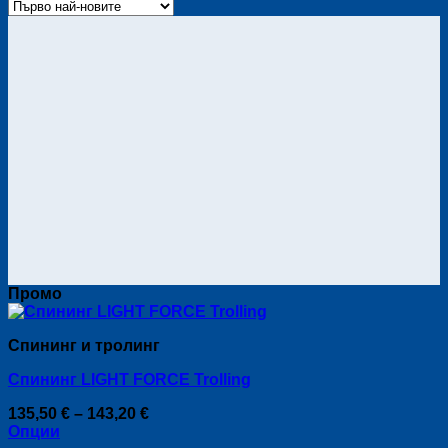
Промо
Спининг и тролинг
Спининг LIGHT FORCE Trolling
Price
135,50
€
–
143,20
€
range:
Опции