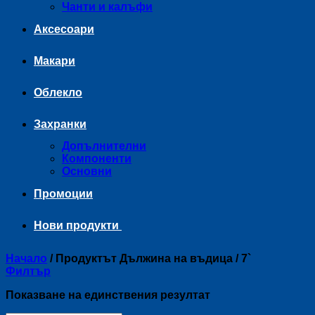
Чанти и калъфи
Аксесоари
Макари
Облекло
Захранки
Допълнителни
Компоненти
Основни
Промоции
Нови продукти
Начало
/
Продуктът Дължина на въдица
/
7`
Филтър
Показване на единствения резултат