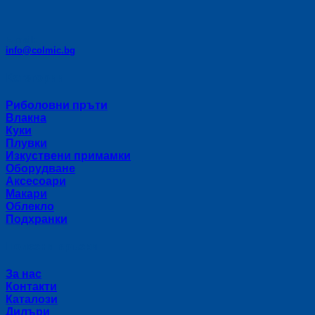
E-mail:
info@colmic.bg
Категории
Риболовни пръти
Влакна
Куки
Плувки
Изкуствени примамки
Оборудване
Аксесоари
Макари
Облекло
Подхранки
Полезни връзки
За нас
Контакти
Каталози
Дилъри