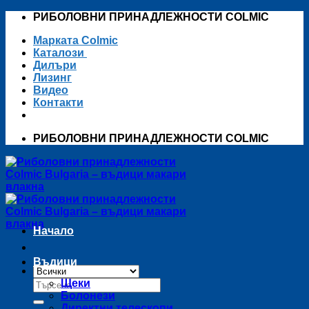
Skip
РИБОЛОВНИ ПРИНАДЛЕЖНОСТИ COLMIC
to
Марката Colmic
content
Каталози
Дилъри
Лизинг
Видео
Контакти
РИБОЛОВНИ ПРИНАДЛЕЖНОСТИ COLMIC
Начало
Въдици
Търсене
Щеки
за:
Болонези
Директни телескопи