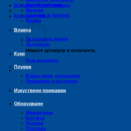
Дънен риболов
Влизане / Регистриране
Мачови
Спининг и тролинг
Количка /
0,00
€
Фидер
Влакна
За основна линия
За поводи
Нямате артикули в количката.
Куки
Към магазина
Плувки
Езера, реки, специални
Подвижни и ваглерни
Изкуствени примамки
Оборудване
Живарници
Кепчета
Ролери
Столове