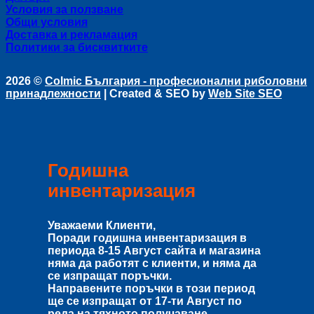
Условия за ползване
Общи условия
Доставка и рекламация
Политики за бисквитките
2026 ©
Colmic България - професионални риболовни
принадлежности
| Created & SEO by
Web Site SEO
Годишна
инвентаризация
Уважаеми Клиенти,
Поради годишна инвентаризация в
периода
8-15 Август
сайта и магазина
няма да работят с клиенти, и няма да
се изпращат поръчки.
Направените поръчки в този период
ще се изпращат от
17-ти Август
по
реда на тяхното получаване.