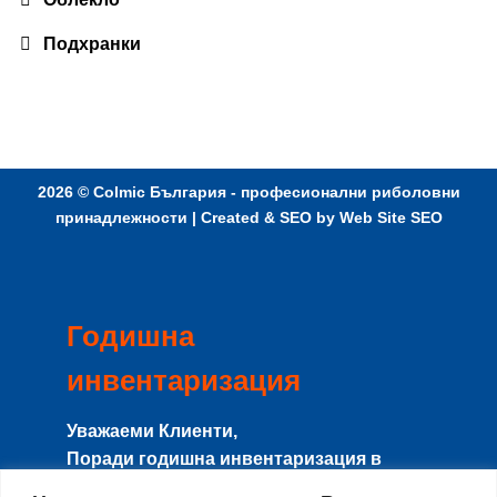
Подхранки
2026 ©
Colmic България - професионални риболовни
принадлежности
| Created & SEO by
Web Site SEO
Годишна
инвентаризация
Уважаеми Клиенти,
Поради годишна инвентаризация в
периода
8-15 Август
сайта и магазина