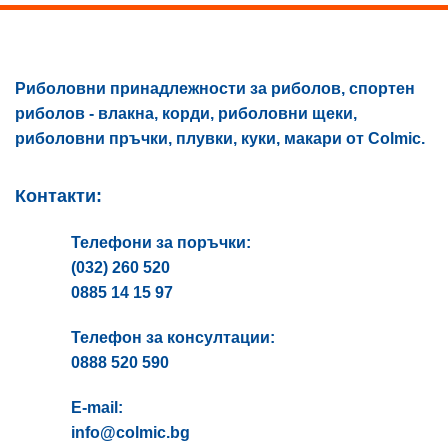
multiple
variants.
The
options
Риболовни принадлежности за риболов, спортен
may
риболов - влакна, корди, риболовни щеки,
be
chosen
риболовни пръчки, плувки, куки, макари от Colmic.
on
the
Контакти:
product
page
Телефони за поръчки:
(032) 260 520
0885 14 15 97
Телефон за консултации:
0888 520 590
E-mail:
info@colmic.bg