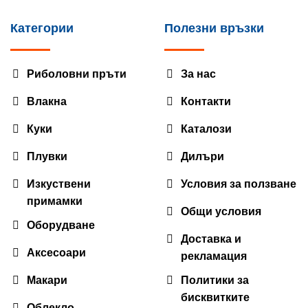
Категории
Полезни връзки
Риболовни пръти
За нас
Влакна
Контакти
Куки
Каталози
Плувки
Дилъри
Изкуствени
Условия за ползване
примамки
Общи условия
Оборудване
Доставка и
Аксесоари
рекламация
Макари
Политики за
бисквитките
Облекло