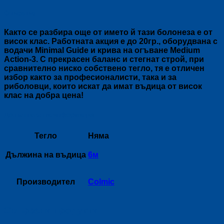
CLASS
Описание
Както се разбира още от името й тази болонеза е от
висок клас. Работната акция е до 20гр., оборудвана с
водачи Minimal Guide и крива на огъване Medium
Action-3. С прекрасен баланс и стегнат строй, при
сравнително ниско собствено тегло, тя е отличен
избор както за професионалисти, така и за
риболовци, които искат да имат въдица от висок
клас на добра цена!
Допълнителна информация
Тегло
Няма
Дължина на въдица
6м
Производител
Colmic
Свързани продукти