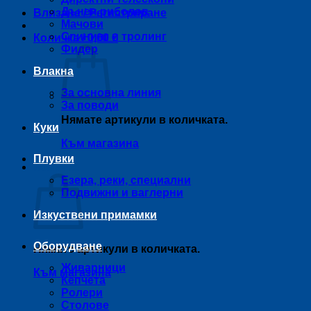
Дънен риболов
Влизане / Регистриране
Мачови
Спининг и тролинг
Количка /
0,00
€
Фидер
Влакна
За основна линия
За поводи
Нямате артикули в количката.
Куки
Към магазина
Плувки
Количка
Езера, реки, специални
Подвижни и ваглерни
Изкуствени примамки
Оборудване
Нямате артикули в количката.
Живарници
Към магазина
Кепчета
Ролери
Столове