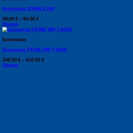
on
multiple
the
Болонеза SONIKA 300
variants.
product
The
page
Price
49,00
€
–
84,00
€
options
range:
Опции
may
This
49,00 €
be
product
through
chosen
Болонези
has
84,00 €
on
multiple
the
Болонеза FIUME WR T-6000
variants.
product
The
page
Price
249,00
€
–
410,00
€
options
range:
Опции
may
This
249,00 €
be
product
through
chosen
has
410,00 €
on
multiple
the
Риболовни принадлежности за риболов, спортен
variants.
product
риболов - влакна, корди, риболовни щеки,
The
page
риболовни пръчки, плувки, куки, макари от Colmic.
options
may
be
chosen
Контакти:
on
the