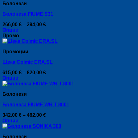
chosen
Болонези
has
28,00 €
on
multiple
the
Болонеза FIUME S31
variants.
product
The
page
Price
266,00
€
–
294,00
€
options
range:
Опции
may
This
266,00 €
Промо
be
product
through
chosen
has
294,00 €
on
Промоции
multiple
the
variants.
product
Щека Colmic ERA.SL
The
page
options
Price
615,00
€
–
820,00
€
may
range:
Опции
be
This
615,00 €
chosen
product
through
on
Болонези
has
820,00 €
the
multiple
product
Болонеза FIUME WR T-8001
variants.
page
The
Price
342,00
€
–
462,00
€
options
range:
Опции
may
This
342,00 €
be
product
through
chosen
Болонези
has
462,00 €