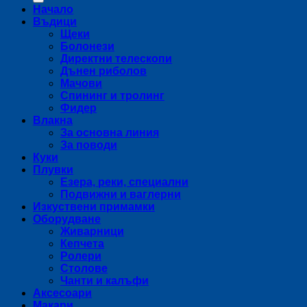
Начало
Въдици
Щеки
Болонези
Директни телескопи
Дънен риболов
Мачови
Спининг и тролинг
Фидер
Влакна
За основна линия
За поводи
Куки
Плувки
Езера, реки, специални
Подвижни и ваглерни
Изкуствени примамки
Оборудване
Живарници
Кепчета
Ролери
Столове
Чанти и калъфи
Аксесоари
Макари