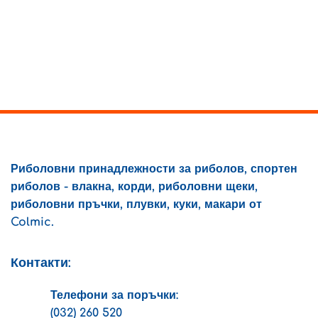
has
has
multiple
multiple
variants.
variants.
The
The
options
options
may
may
be
be
chosen
chosen
on
on
the
the
product
product
page
Риболовни принадлежности за риболов, спортен
page
риболов - влакна, корди, риболовни щеки,
риболовни пръчки, плувки, куки, макари от
Colmic.
Контакти:
Телефони за поръчки:
(032) 260 520