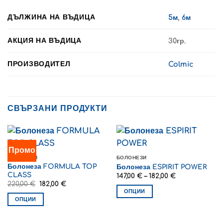
ДЪЛЖИНА НА ВЪДИЦА
5м
,
6м
АКЦИЯ НА ВЪДИЦА
30гр.
ПРОИЗВОДИТЕЛ
Colmic
СВЪРЗАНИ ПРОДУКТИ
Промо
БОЛОНЕЗИ
БОЛОНЕЗИ
Болонеза FORMULA TOP
Болонеза ESPIRIT POWER
CLASS
Price
147,00
€
–
182,00
€
range:
Original
Текущата
220,00
€
182,00
€
147,00 €
price
цена
ОПЦИИ
through
was:
е:
ОПЦИИ
182,00 €
This
220,00 €.
182,00 €.
This
product
product