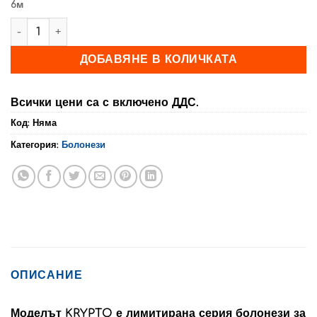
6м
208,00 €
количество за Болонеза KRYPTO 30гр.
ДОБАВЯНЕ В КОЛИЧКАТА
Всички цени са с включено ДДС.
Код:
Няма
Категория:
Болонези
ОПИСАНИЕ
Моделът KRYPTO е лимитирана серия болонези за