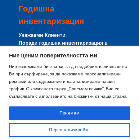
Годишна
инвентаризация
Уважаеми Клиенти,
Поради годишна инвентаризация в
периода
8-15 Август
сайта и магазина
Ние ценим поверителността Ви
няма да работят с клиенти, и няма да се
изпращат поръчки.
Ние използваме бисквитки, за да подобрим изживяването
Направените поръчки в този период ще
Ви при сърфиране, за да показваме персонализирани
реклами или съдържание и да анализираме нашия
се изпращат от
17-ти Август
по реда на
трафик. С кликването върху „Приемам всички“, Вие се
тяхното получаване.
съгласявате с използването на бисквитки от наша страна.
Благодарим за разбирането и се
извиняваме за причиненото
неудобство!
Приемам
Персонализирайте