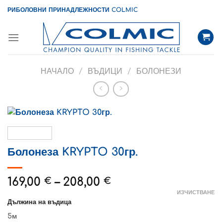
Skip
РИБОЛОВНИ ПРИНАДЛЕЖНОСТИ COLMIC
to
content
НАЧАЛО
/
ВЪДИЦИ
/
БОЛОНЕЗИ
Болонеза KRYPTO 30гр.
Price
169,00
–
208,00
€
€
range:
ИЗЧИСТВАНЕ
Дължина на въдица
169,00 €
through
5м