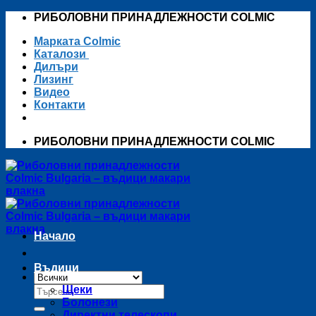
Skip
РИБОЛОВНИ ПРИНАДЛЕЖНОСТИ COLMIC
to
Марката Colmic
content
Каталози
Дилъри
Лизинг
Видео
Контакти
РИБОЛОВНИ ПРИНАДЛЕЖНОСТИ COLMIC
Начало
Въдици
Търсене
Щеки
за:
Болонези
Директни телескопи