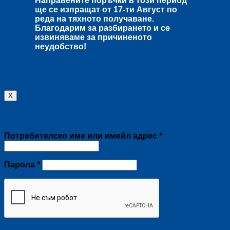
Направените поръчки в този период
ще се изпращат от
17-ти Август
по
реда на тяхното получаване.
Благодарим за разбирането и се
извиняваме за причиненото
неудобство!
X
Влизане
Задължително
Потребителско име или имейл адрес
*
Задължително
Парола
*