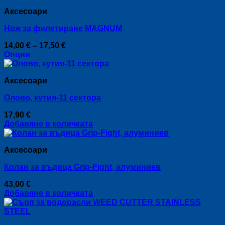
Аксесоари
Нож за филетиране MAGNUM
Price
14,00
€
–
17,50
€
range:
Опции
This
14,00 €
product
through
Аксесоари
has
17,50 €
multiple
Олово, кутия-11 сектора
variants.
The
17,90
€
options
Добавяне в количката
may
be
chosen
Аксесоари
on
the
Колан за въдица Grip-Fight, алуминиев
product
page
43,00
€
Добавяне в количката