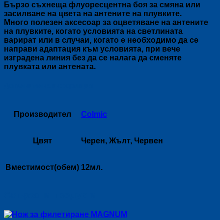
Бързо съхнеща флуоресцентна боя за смяна или
засилване на цвета на антените на плувките.
Много полезен аксесоар за оцветяване на антените
на плувките, когато условията на светлината
варират или в случаи, когато е необходимо да се
направи адаптация към условията, при вече
изградена линия без да се налага да сменяте
плувката или антената.
Допълнителна информация
Производител
Colmic
Цвят
Черен, Жълт, Червен
Вместимост(обем)
12мл.
Свързани продукти