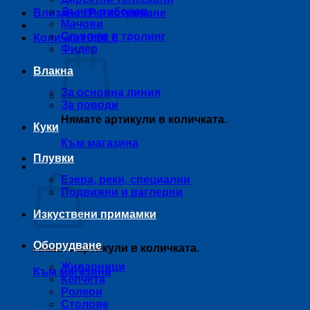
Дънен риболов
Влизане / Регистриране
Мачови
Спининг и тролинг
Количка /
0,00
€
Фидер
Влакна
За основна линия
За поводи
Нямате артикули в количката.
Куки
Към магазина
Плувки
Количка
Езера, реки, специални
Подвижни и ваглерни
Изкуствени примамки
Оборудване
Нямате артикули в количката.
Живарници
Към магазина
Кепчета
Ролери
Столове