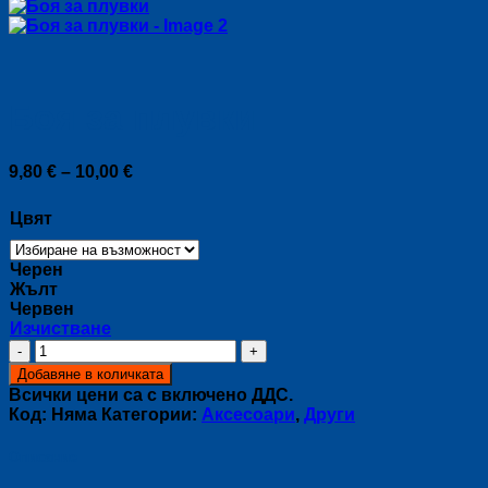
Боя за плувки
Price
9,80
€
–
10,00
€
range:
9,80 €
Цвят
through
10,00 €
Черен
Жълт
Червен
Изчистване
количество
за
Добавяне в количката
Боя
Всички цени са с включено ДДС.
за
Код:
Няма
Категории:
Аксесоари
,
Други
плувки
Описание