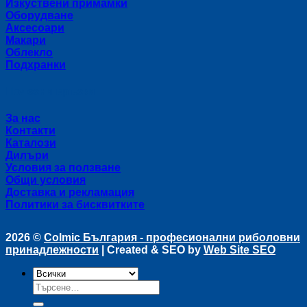
Изкуствени примамки
Оборудване
Аксесоари
Макари
Облекло
Подхранки
Полезни връзки
За нас
Контакти
Каталози
Дилъри
Условия за ползване
Общи условия
Доставка и рекламация
Политики за бисквитките
2026 ©
Colmic България - професионални риболовни
принадлежности
| Created & SEO by
Web Site SEO
Търсене
за: