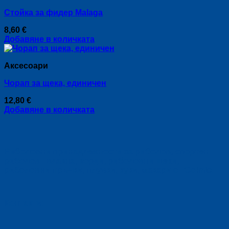
Стойка за фидер Malaga
8,60
€
Добавяне в количката
Аксесоари
Чорап за щека, единичен
12,80
€
Добавяне в количката
Риболовни принадлежности за риболов, спортен
риболов - влакна, корди, риболовни щеки,
риболовни пръчки, плувки, куки, макари от Colmic.
Контакти: