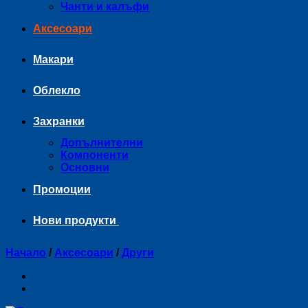
Чанти и калъфи
Аксесоари
Макари
Облекло
Захранки
Допълнителни
Компоненти
Основни
Промоции
Нови продукти
Начало
/
Аксесоари
/
Други