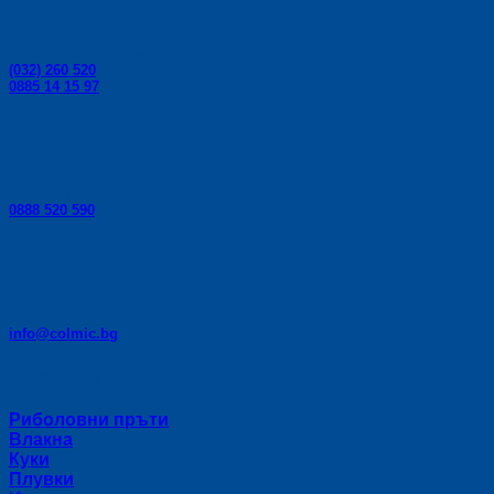
Телефони за поръчки:
(032) 260 520
0885 14 15 97
Телефон за консултации:
0888 520 590
E-mail:
info@colmic.bg
Категории
Риболовни пръти
Влакна
Куки
Плувки