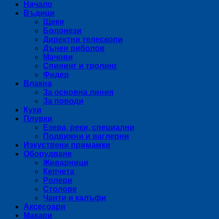
Начало
Въдици
Щеки
Болонези
Директни телескопи
Дънен риболов
Мачови
Спининг и тролинг
Фидер
Влакна
За основна линия
За поводи
Куки
Плувки
Езера, реки, специални
Подвижни и ваглерни
Изкуствени примамки
Оборудване
Живарници
Кепчета
Ролери
Столове
Чанти и калъфи
Аксесоари
Макари