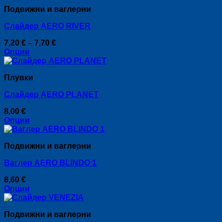
product
Подвижни и ваглерни
has
multiple
Слайдер AERO RIVER
variants.
The
Price
7,20
€
–
7,70
€
options
range:
Опции
may
This
7,20 €
be
product
through
chosen
Плувки
has
7,70 €
on
multiple
the
Слайдер AERO PLANET
variants.
product
The
page
8,00
€
options
Опции
may
This
be
product
chosen
Подвижни и ваглерни
has
on
multiple
the
Ваглер AERO BLINDO 1
variants.
product
The
page
8,60
€
options
Опции
may
This
be
product
chosen
Подвижни и ваглерни
has
on