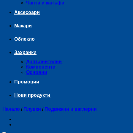
Чанти и калъфи
Аксесоари
Макари
Облекло
Захранки
Допълнителни
Компоненти
Основни
Промоции
Нови продукти
Начало
/
Плувки
/
Подвижни и ваглерни