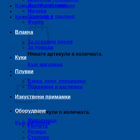
Дънен риболов
Влизане / Регистриране
Мачови
Спининг и тролинг
Количка /
0,00
€
Фидер
Влакна
За основна линия
За поводи
Нямате артикули в количката.
Куки
Към магазина
Плувки
Количка
Езера, реки, специални
Подвижни и ваглерни
Изкуствени примамки
Оборудване
Нямате артикули в количката.
Живарници
Към магазина
Кепчета
Ролери
Столове