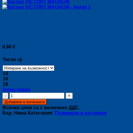
Ваглер VICTORY MAGNUM
8,60
€
Тегло гр
14
16
18
Изчистване
количество
за
Добавяне в количката
Ваглер
Всички цени са с включено ДДС.
VICTORY
Код:
Няма
Категория:
Подвижни и ваглерни
MAGNUM
Описание