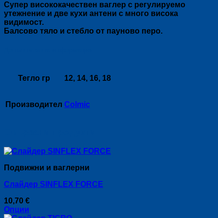
Супер висококачествен ваглер с регулируемо
утежнение и две кухи антени с много висока
видимост.
Балсово тяло и стебло от пауново перо.
Допълнителна информация
Тегло гр
12, 14, 16, 18
Производител
Colmic
Свързани продукти
Подвижни и ваглерни
Слайдер SINFLEX FORCE
10,70
€
Опции
This