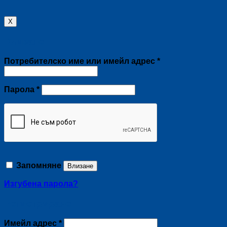
X
Влизане
Задължително
Потребителско име или имейл адрес
*
Задължително
Парола
*
Запомняне
Влизане
Изгубена парола?
Регистриране
Задължително
Имейл адрес
*