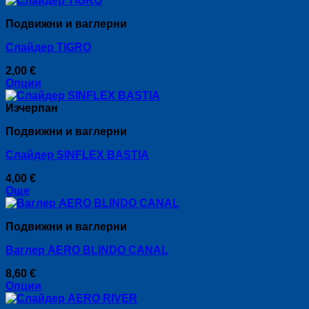
product
Подвижни и ваглерни
has
multiple
Слайдер TIGRO
variants.
The
2,00
€
options
Опции
may
This
be
product
Изчерпан
chosen
has
on
Подвижни и ваглерни
multiple
the
variants.
product
Слайдер SINFLEX BASTIA
The
page
options
4,00
€
may
Още
be
chosen
on
Подвижни и ваглерни
the
product
Ваглер AERO BLINDO CANAL
page
8,60
€
Опции
This