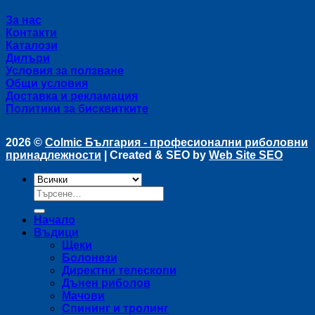
За нас
Контакти
Каталози
Дилъри
Условия за ползване
Общи условия
Доставка и рекламация
Политики за бисквитките
2026 ©
Colmic България - професионални риболовни
принадлежности
| Created & SEO by
Web Site SEO
Търсене
за:
Начало
Въдици
Щеки
Болонези
Директни телескопи
Дънен риболов
Мачови
Спининг и тролинг