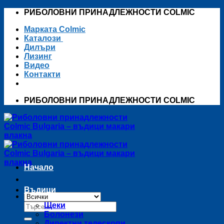
Skip
РИБОЛОВНИ ПРИНАДЛЕЖНОСТИ COLMIC
to
Марката Colmic
content
Каталози
Дилъри
Лизинг
Видео
Контакти
РИБОЛОВНИ ПРИНАДЛЕЖНОСТИ COLMIC
Начало
Въдици
Търсене
Щеки
за:
Болонези
Директни телескопи