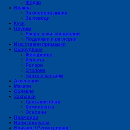
Фидер
Влакна
За основна линия
За поводи
Куки
Плувки
Езера, реки, специални
Подвижни и ваглерни
Изкуствени примамки
Оборудване
Живарници
Кепчета
Ролери
Столове
Чанти и калъфи
Аксесоари
Макари
Облекло
Захранки
Допълнителни
Компоненти
Основни
Промоции
Нови продукти
Влизане / Регистриране