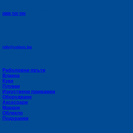
Телефон за консултации:
0888 520 590
E-mail:
info@colmic.bg
Категории
Риболовни пръти
Влакна
Куки
Плувки
Изкуствени примамки
Оборудване
Аксесоари
Макари
Облекло
Подхранки
Полезни връзки