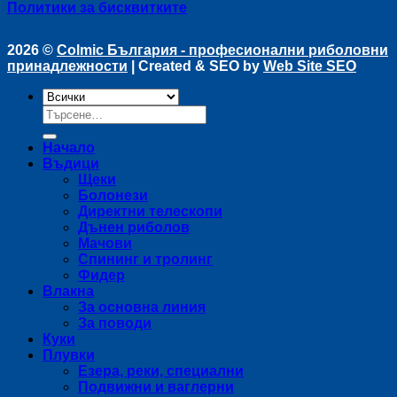
Политики за бисквитките
2026 ©
Colmic България - професионални риболовни
принадлежности
| Created & SEO by
Web Site SEO
Търсене
за:
Начало
Въдици
Щеки
Болонези
Директни телескопи
Дънен риболов
Мачови
Спининг и тролинг
Фидер
Влакна
За основна линия
За поводи
Куки
Плувки
Езера, реки, специални
Подвижни и ваглерни