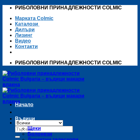
Skip
РИБОЛОВНИ ПРИНАДЛЕЖНОСТИ COLMIC
to
Марката Colmic
content
Каталози
Дилъри
Лизинг
Видео
Контакти
РИБОЛОВНИ ПРИНАДЛЕЖНОСТИ COLMIC
Начало
Въдици
Търсене
Щеки
за:
Болонези
Директни телескопи