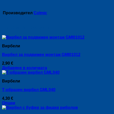
Производител
Colmic
Свързани продукти
Вирбели
Вирбел за подвижен монтаж GMI01012
2,90
€
Добавяне в количката
Вирбели
Т-образен вирбел GML040
4,30
€
Опции
This
product