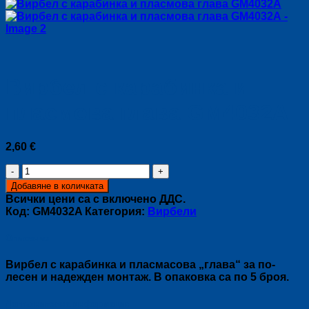
Вирбел с карабинка и
пласмова глава GM4032А
2,60
€
количество
за
Добавяне в количката
Вирбел
Всички цени са с включено ДДС.
с
Код:
GM4032A
Категория:
Вирбели
карабинка
и
Описание
пласмова
глава
Вирбел с карабинка и пласмасова „глава“ за по-
GM4032А
лесен и надежден монтаж. В опаковка са по 5 броя.
Допълнителна информация