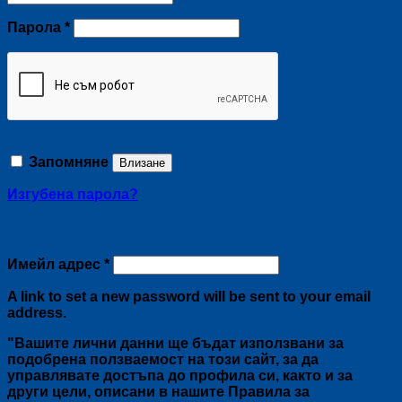
Задължително
Парола
*
Запомняне
Влизане
Изгубена парола?
Регистриране
Задължително
Имейл адрес
*
A link to set a new password will be sent to your email
address.
"Вашите лични данни ще бъдат използвани за
подобрена ползваемост на този сайт, за да
управлявате достъпа до профила си, както и за
други цели, описани в нашите Правила за