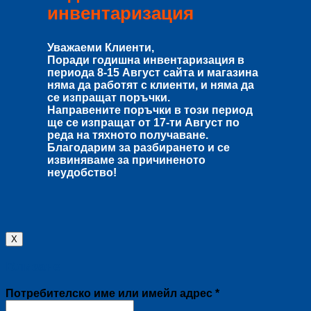
инвентаризация
Уважаеми Клиенти,
Поради годишна инвентаризация в
периода
8-15 Август
сайта и магазина
няма да работят с клиенти, и няма да
се изпращат поръчки.
Направените поръчки в този период
ще се изпращат от
17-ти Август
по
реда на тяхното получаване.
Благодарим за разбирането и се
извиняваме за причиненото
неудобство!
X
Влизане
Задължително
Потребителско име или имейл адрес
*