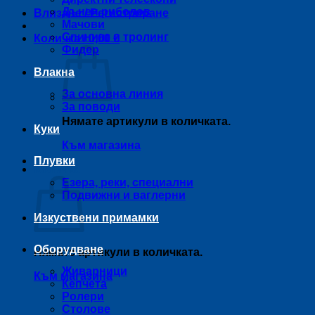
Дънен риболов
Влизане / Регистриране
Мачови
Спининг и тролинг
Количка /
0,00
€
Фидер
Влакна
За основна линия
За поводи
Нямате артикули в количката.
Куки
Към магазина
Плувки
Количка
Езера, реки, специални
Подвижни и ваглерни
Изкуствени примамки
Оборудване
Нямате артикули в количката.
Живарници
Към магазина
Кепчета
Ролери
Столове