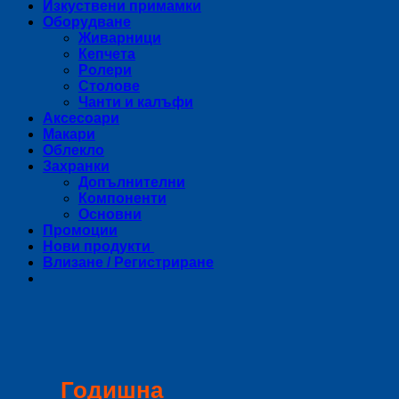
Изкуствени примамки
Оборудване
Живарници
Кепчета
Ролери
Столове
Чанти и калъфи
Аксесоари
Макари
Облекло
Захранки
Допълнителни
Компоненти
Основни
Промоции
Нови продукти
Влизане / Регистриране
Годишна