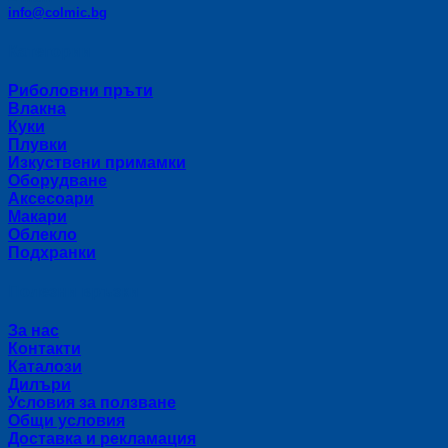
info@colmic.bg
Категории
Риболовни пръти
Влакна
Куки
Плувки
Изкуствени примамки
Оборудване
Аксесоари
Макари
Облекло
Подхранки
Полезни връзки
За нас
Контакти
Каталози
Дилъри
Условия за ползване
Общи условия
Доставка и рекламация