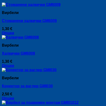
Вирбели
Стоманени халкички GM6009
1,30
€
Опции
This
product
Вирбели
has
multiple
Халкички GM6008
variants.
The
1,30
€
options
Опции
may
This
be
product
chosen
Вирбели
has
on
multiple
the
Конектор за ваглер GMI030
variants.
product
The
page
2,50
€
options
Опции
may
This
be