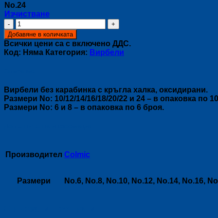
No.24
Изчистване
количество
за
Добавяне в количката
Вирбел
Всички цени са с включено ДДС.
GM1001
Код:
Няма
Категория:
Вирбели
Описание
Вирбели без карабинка с кръгла халка, оксидирани.
Размери No: 10/12/14/16/18/20/22 и 24 – в опаковка по 1
Размери No: 6 и 8 – в опаковка по 6 броя.
Допълнителна информация
Производител
Colmic
Размери
No.6, No.8, No.10, No.12, No.14, No.16, No
Свързани продукти