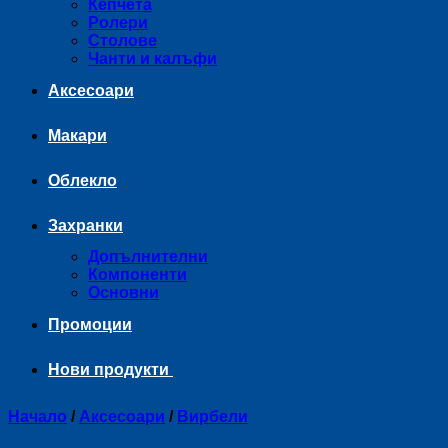
Кепчета
Ролери
Столове
Чанти и калъфи
Аксесоари
Макари
Облекло
Захранки
Допълнителни
Компоненти
Основни
Промоции
Нови продукти
Начало
/
Аксесоари
/
Вирбели