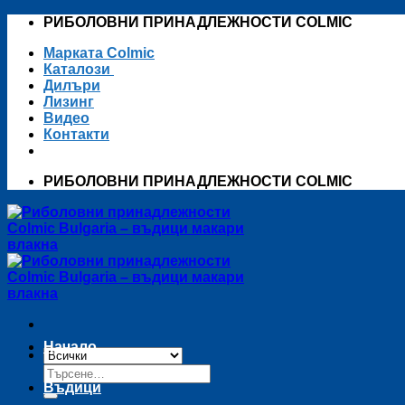
Skip
РИБОЛОВНИ ПРИНАДЛЕЖНОСТИ COLMIC
to
Марката Colmic
content
Каталози
Дилъри
Лизинг
Видео
Контакти
РИБОЛОВНИ ПРИНАДЛЕЖНОСТИ COLMIC
Начало
Търсене
за:
Въдици