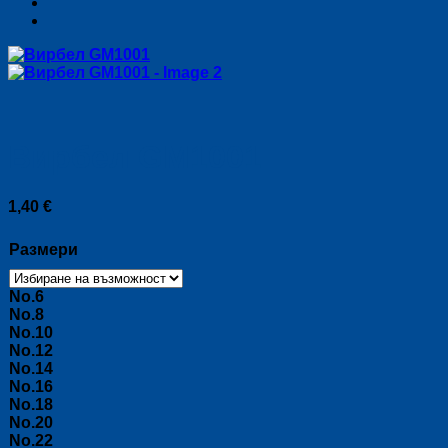
Вирбел GM1001
1,40
€
Размери
No.6
No.8
No.10
No.12
No.14
No.16
No.18
No.20
No.22