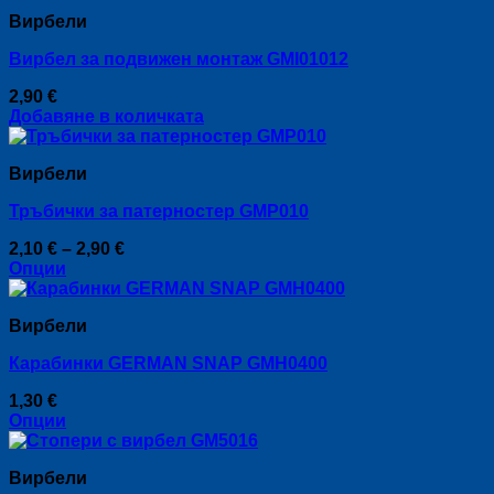
product
chosen
Вирбели
has
on
multiple
the
Вирбел за подвижен монтаж GMI01012
variants.
product
The
page
2,90
€
options
Добавяне в количката
may
be
chosen
Вирбели
on
the
Тръбички за патерностер GMP010
product
page
Price
2,10
€
–
2,90
€
range:
Опции
This
2,10 €
product
through
Вирбели
has
2,90 €
multiple
Карабинки GERMAN SNAP GMH0400
variants.
The
1,30
€
options
Опции
may
This
be
product
chosen
Вирбели
has
on