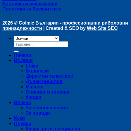
Доставка и рекламация
Политики за бисквитките
2026 ©
Colmic България - професионални риболовни
принадлежности
| Created & SEO by
Web Site SEO
Търсене
за:
Начало
Въдици
Щеки
Болонези
Директни телескопи
Дънен риболов
Мачови
Спининг и тролинг
Фидер
Влакна
За основна линия
За поводи
Куки
Плувки
Езера, реки, специални