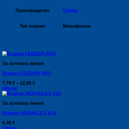
Производител
Colmic
Тип влакно
Монофилни
Свързани продукти
За основна линия
Влакно FEEDER PRO
Price
7,70
€
–
12,00
€
range:
Опции
This
7,70 €
product
through
За основна линия
has
12,00 €
multiple
Влакно HERAKLES X16
variants.
The
6,30
€
options
Опции