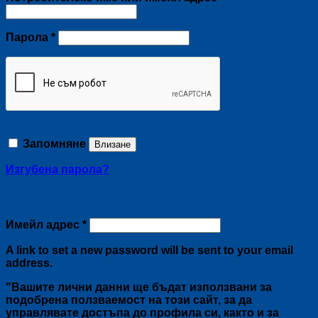
Задължително
Парола
*
Запомняне
Влизане
Изгубена парола?
Регистриране
Задължително
Имейл адрес
*
A link to set a new password will be sent to your email
address.
"Вашите лични данни ще бъдат използвани за
подобрена ползваемост на този сайт, за да
управлявате достъпа до профила си, както и за