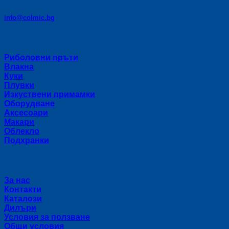
E-mail:
info@colmic.bg
Категории
Риболовни пръти
Влакна
Куки
Плувки
Изкуствени примамки
Оборудване
Аксесоари
Макари
Облекло
Подхранки
Полезни връзки
За нас
Контакти
Каталози
Дилъри
Условия за ползване
Общи условия