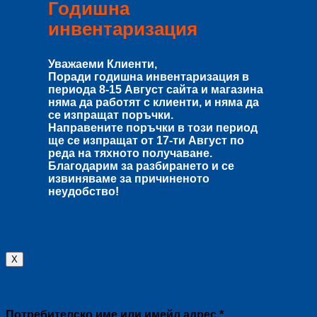
Годишна
инвентаризация
Уважаеми Клиенти,
Поради годишна инвентаризация в
периода
8-15 Август
сайта и магазина
няма да работят с клиенти, и няма да
се изпращат поръчки.
Направените поръчки в този период
ще се изпращат от
17-ти Август
по
реда на тяхното получаване.
Благодарим за разбирането и се
извиняваме за причиненото
неудобство!
X
Влизане
Задължително
Потребителско име или имейл адрес
*