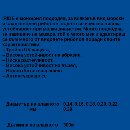
Описание
IRIDE e монофил подходящ за всякакъв вид морски
и сладководен риболов, където се изисква висока
устойчивост при малки диаметри. Много подходящ
за навиване на макара, той е много мек и адаптиращ
се към много от видовете риболов поради своите
характеристики:
– Тройна UV защита,
– Висока устойчивост на абразия,
– Ниска разтегливост,
– Висока устойчивост на възел,
– Водоотблъскващ ефект,
– Антиусукващо се
Допълнителна информация
Диаметър на влакното
0.14, 0.16, 0.18, 0.20, 0.22,
мм
0.30
Дължина на влакното
300м