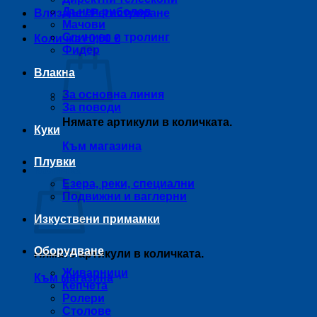
Дънен риболов
Влизане / Регистриране
Мачови
Спининг и тролинг
Количка /
0,00
€
Фидер
Влакна
За основна линия
За поводи
Нямате артикули в количката.
Куки
Към магазина
Плувки
Количка
Езера, реки, специални
Подвижни и ваглерни
Изкуствени примамки
Оборудване
Нямате артикули в количката.
Живарници
Към магазина
Кепчета
Ролери
Столове