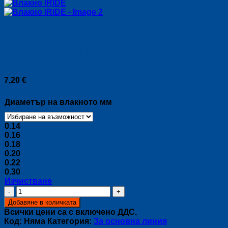
Влакно IRIDE
7,20
€
Диаметър на влакното мм
0.14
0.16
0.18
0.20
0.22
0.30
Изчистване
количество
за
Добавяне в количката
Влакно
Всички цени са с включено ДДС.
IRIDE
Код:
Няма
Категория:
За основна линия