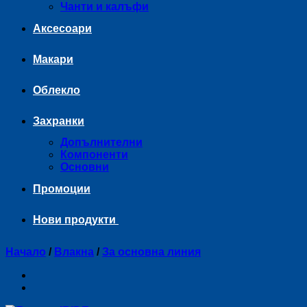
Чанти и калъфи
Аксесоари
Макари
Облекло
Захранки
Допълнителни
Компоненти
Основни
Промоции
Нови продукти
Начало
/
Влакна
/
За основна линия