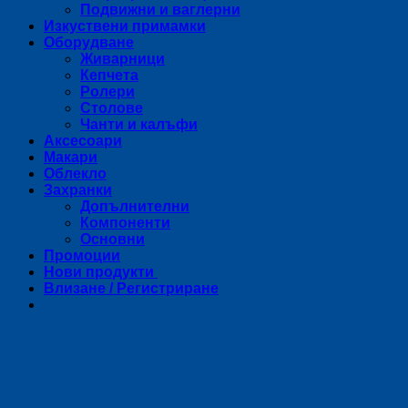
Подвижни и ваглерни
Изкуствени примамки
Оборудване
Живарници
Кепчета
Ролери
Столове
Чанти и калъфи
Аксесоари
Макари
Облекло
Захранки
Допълнителни
Компоненти
Основни
Промоции
Нови продукти
Влизане / Регистриране