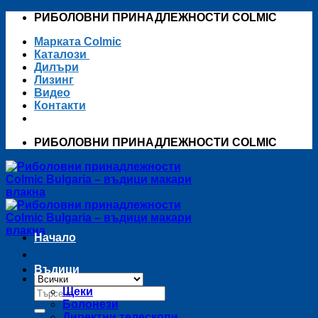
Skip
РИБОЛОВНИ ПРИНАДЛЕЖНОСТИ COLMIC
to
Марката Colmic
content
Каталози
Дилъри
Лизинг
Видео
Контакти
РИБОЛОВНИ ПРИНАДЛЕЖНОСТИ COLMIC
Начало
Въдици
Търсене
Щеки
за:
Болонези
Директни телескопи