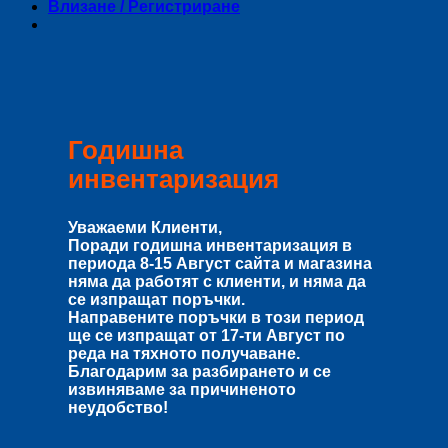
Влизане / Регистриране
Годишна
инвентаризация
Уважаеми Клиенти,
Поради годишна инвентаризация в
периода
8-15 Август
сайта и магазина
няма да работят с клиенти, и няма да
се изпращат поръчки.
Направените поръчки в този период
ще се изпращат от
17-ти Август
по
реда на тяхното получаване.
Благодарим за разбирането и се
извиняваме за причиненото
неудобство!