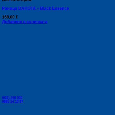
on
multiple
the
Раница DAKOTA – Black Essence
variants.
product
The
page
168,00
€
options
Добавяне в количката
may
be
chosen
on
the
Риболовни принадлежности за риболов, спортен
product
риболов - влакна, корди, риболовни щеки,
page
риболовни пръчки, плувки, куки, макари от Colmic.
Контакти:
Телефони за поръчки:
(032) 260 520
0885 14 15 97