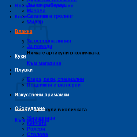
Дънен риболов
Влизане / Регистриране
Мачови
Спининг и тролинг
Количка /
0,00
€
Фидер
Влакна
За основна линия
За поводи
Нямате артикули в количката.
Куки
Към магазина
Плувки
Количка
Езера, реки, специални
Подвижни и ваглерни
Изкуствени примамки
Оборудване
Нямате артикули в количката.
Живарници
Към магазина
Кепчета
Ролери
Столове