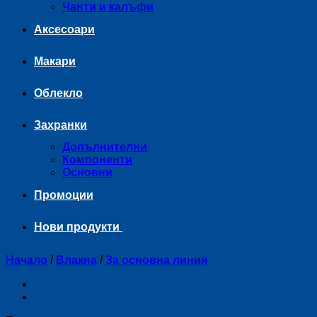
Чанти и калъфи
Аксесоари
Макари
Облекло
Захранки
Допълнителни
Компоненти
Основни
Промоции
Нови продукти
Начало
/
Влакна
/
За основна линия