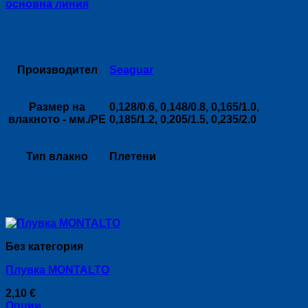
основна линия
PE
x8
Допълнителна информация
Производител
Seaguar
Размер на
0,128/0.6, 0,148/0.8, 0,165/1.0,
влакното - мм./PE
0,185/1.2, 0,205/1.5, 0,235/2.0
Тип влакно
Плетени
Свързани продукти
Без категория
Плувка MONTALTO
2,10
€
Опции