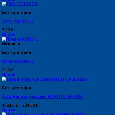
This
product
Без категория
has
multiple
TINY TORNADO
variants.
The
7,00
€
options
Опции
may
This
be
product
Изчерпан
chosen
has
on
Без категория
multiple
the
variants.
product
Плувка KONG-1
The
page
options
2,00
€
may
Опции
be
This
chosen
product
on
Без категория
has
the
multiple
product
Твърд калъф за щеки HARD CASE RBS
variants.
page
The
Price
168,00
€
–
224,00
€
options
range:
Опции
may
This
168,00 €