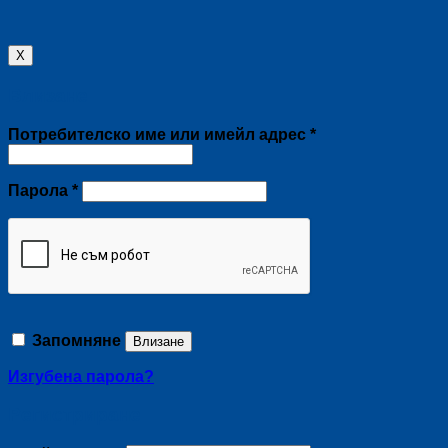
X
Влизане
Задължително
Потребителско име или имейл адрес
*
Задължително
Парола
*
Запомняне
Влизане
Изгубена парола?
Регистриране