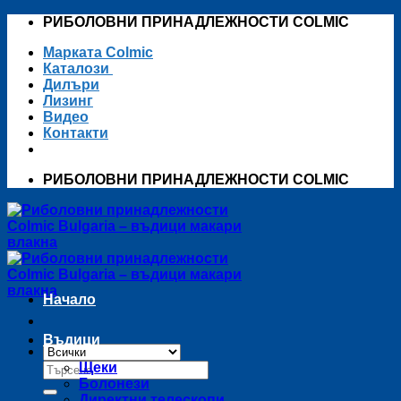
Skip
РИБОЛОВНИ ПРИНАДЛЕЖНОСТИ COLMIC
to
Марката Colmic
content
Каталози
Дилъри
Лизинг
Видео
Контакти
РИБОЛОВНИ ПРИНАДЛЕЖНОСТИ COLMIC
Начало
Въдици
Търсене
Щеки
за:
Болонези
Директни телескопи