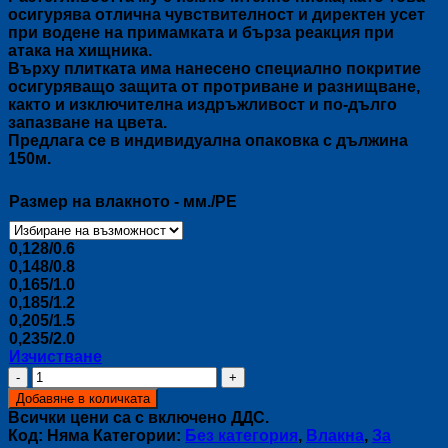
осигурява отлична чувствителност и директен усет
при водене на примамката и бърза реакция при
атака на хищника.
Върху плитката има нанесено специално покритие
осигуряващо защита от протриване и разнищване,
както и изключителна издръжливост и по-дълго
запазване на цвета.
Предлага се в индивидуална опаковка с дължина
150м.
Размер на влакното - мм./PE
0,128/0.6
0,148/0.8
0,165/1.0
0,185/1.2
0,205/1.5
0,235/2.0
Изчистване
количество
за
Добавяне в количката
Влакно
Всички цени са с включено ДДС.
Seaguar
Код:
Няма
Категории:
Без категория
,
Влакна
,
За
Dulast