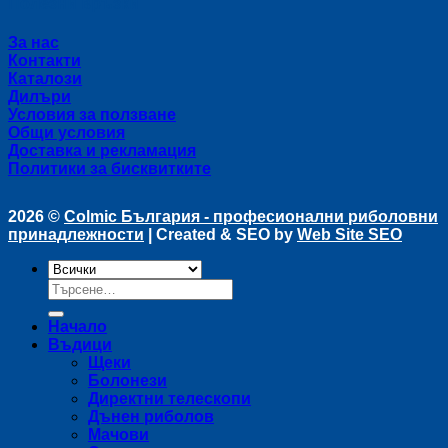
Полезни връзки
За нас
Контакти
Каталози
Дилъри
Условия за ползване
Общи условия
Доставка и рекламация
Политики за бисквитките
2026 ©
Colmic България - професионални риболовни
принадлежности
| Created & SEO by
Web Site SEO
Търсене
за:
Начало
Въдици
Щеки
Болонези
Директни телескопи
Дънен риболов
Мачови