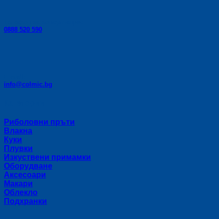
Телефон за консултации:
0888 520 590
E-mail:
info@colmic.bg
Категории
Риболовни пръти
Влакна
Куки
Плувки
Изкуствени примамки
Оборудване
Аксесоари
Макари
Облекло
Подхранки