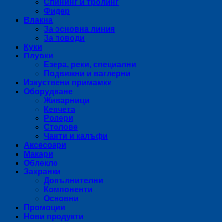
Спининг и тролинг
Фидер
Влакна
За основна линия
За поводи
Куки
Плувки
Езера, реки, специални
Подвижни и ваглерни
Изкуствени примамки
Оборудване
Живарници
Кепчета
Ролери
Столове
Чанти и калъфи
Аксесоари
Макари
Облекло
Захранки
Допълнителни
Компоненти
Основни
Промоции
Нови продукти