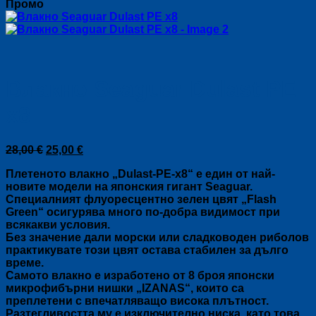
Промо
Влакно Seaguar Dulast PE
x8
Original
Текущата
28,00
€
25,00
€
price
цена
Плетеното влакно „Dulast-PE-x8“ е един от най-
was:
е:
новите модели на японския гигант Seaguar.
28,00 €.
25,00 €.
Специалният флуоресцентно зелен цвят „Flash
Green“ осигурява много по-добра видимост при
всякакви условия.
Без значение дали морски или сладководен риболов
практикувате този цвят остава стабилен за дълго
време.
Самото влакно е изработено от 8 броя японски
микрофибърни нишки „IZANAS“, които са
преплетени с впечатляващо висока плътност.
Разтегливостта му е изключително ниска, като това