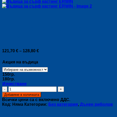
Въдица за сърф кастинг
ERWIN
Price
121,70
€
–
128,80
€
range:
121,70 €
Акция на въдица
through
128,80 €
150гр.
180гр.
Изчистване
количество
за
Добавяне в количката
Въдица
Всички цени са с включено ДДС.
за
Код:
Няма
Категории:
Без категория
,
Дънен риболов
сърф
кастинг
Описание
ERWIN