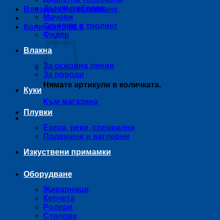
Дънен риболов
Влизане / Регистриране
Мачови
Спининг и тролинг
Количка /
0,00
€
Фидер
Влакна
За основна линия
За поводи
Нямате артикули в количката.
Куки
Към магазина
Плувки
Езера, реки, специални
Подвижни и ваглерни
Изкуствени примамки
Оборудване
Живарници
Кепчета
Ролери
Столове