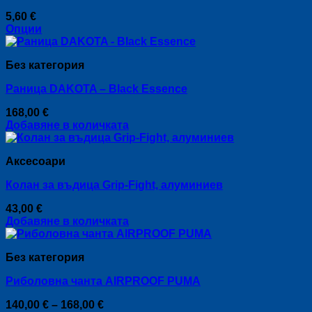
The
5,60
€
options
Опции
may
This
be
product
chosen
Без категория
has
on
multiple
the
Раница DAKOTA – Black Essence
variants.
product
The
page
168,00
€
options
Добавяне в количката
may
be
chosen
Аксесоари
on
the
Колан за въдица Grip-Fight, алуминиев
product
page
43,00
€
Добавяне в количката
Без категория
Риболовна чанта AIRPROOF PUMA
Price
140,00
€
–
168,00
€