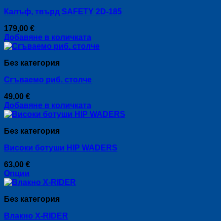
Кaлъф, твърд SAFETY 2D-185
179,00
€
Добавяне в количката
Без категория
Сгъваемо риб. столче
49,00
€
Добавяне в количката
Без категория
Високи ботуши HIP WADERS
63,00
€
Опции
This
product
Без категория
has
multiple
Влакно X-RIDER
variants.