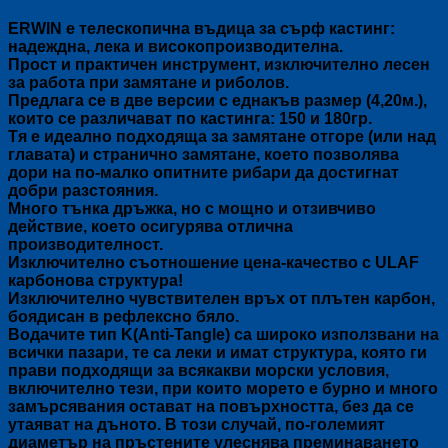
ERWIN е телескопична въдица за сърф кастинг:
надеждна, лека и високопроизводителна.
Прост и практичен инструмент, изключително лесен
за работа при замятане и риболов.
Предлага се в две версии с еднакъв размер (4,20м.),
които се различават по кастинга: 150 и 180гр.
Тя е идеално подходяща за замятане отгоре (или над
главата) и странично замятане, което позволява
дори на по-малко опитните рибари да достигнат
добри разстояния.
Много тънка дръжка, но с мощно и отзивчиво
действие, което осигурява отлична
производителност.
Изключително съотношение цена-качество с ULAF
карбонова структура!
Изключително чувствителен връх от плътен карбон,
боядисан в рефлексно бяло.
Водачите тип K(Anti-Tangle) са широко използвани на
всички пазари, те са леки и имат структура, която ги
прави подходящи за всякакви морски условия,
включително тези, при които морето е бурно и много
замърсявания остават на повърхността, без да се
утаяват на дъното. В този случай, по-големият
диаметър на пръстените улеснява преминаването