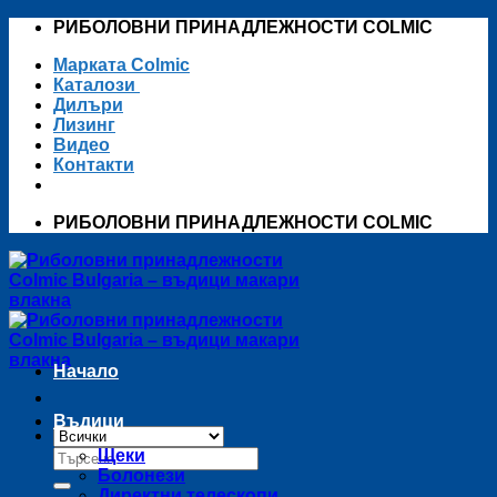
Skip
РИБОЛОВНИ ПРИНАДЛЕЖНОСТИ COLMIC
to
Марката Colmic
content
Каталози
Дилъри
Лизинг
Видео
Контакти
РИБОЛОВНИ ПРИНАДЛЕЖНОСТИ COLMIC
Начало
Въдици
Търсене
Щеки
за:
Болонези
Директни телескопи