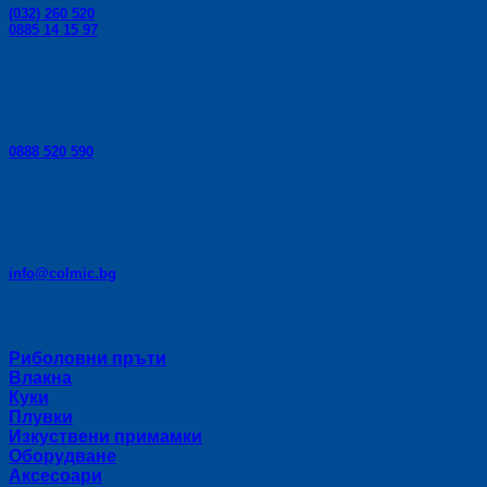
(032) 260 520
0885 14 15 97
Телефон за консултации:
0888 520 590
E-mail:
info@colmic.bg
Категории
Риболовни пръти
Влакна
Куки
Плувки
Изкуствени примамки
Оборудване
Аксесоари