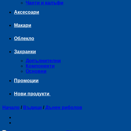
Чанти и калъфи
Аксесоари
Макари
Облекло
Захранки
Допълнителни
Компоненти
Основни
Промоции
Нови продукти
Начало
/
Въдици
/
Дънен риболов