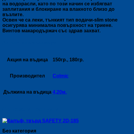
на водорасли, като по този начин се избягват
заплитания и блокиране на влакното близо до
възлите.
Освен че са леки, тънкият тип водачи-slim stone
осигурява минимална повърхност на триене.
Винтов макародържач със здрав захват.
Допълнителна информация
Акция на въдица
150гр., 180гр.
Производител
Colmic
Дължина на въдица
4,20м.
Свързани продукти
Без категория