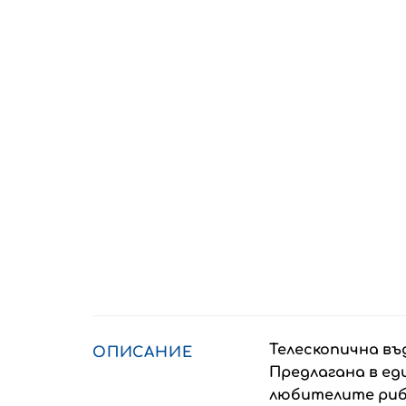
Телескопична въд
ОПИСАНИЕ
Предлагана в еди
любителите риба