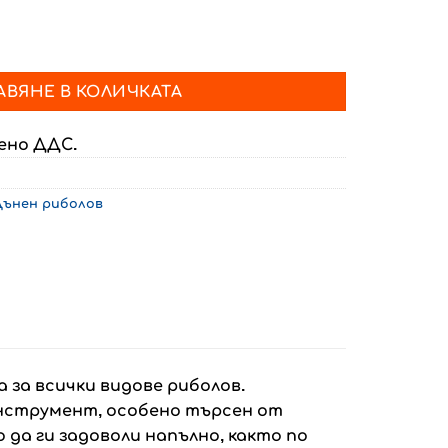
 сърф кастинг MANTRA
АВЯНЕ В КОЛИЧКАТА
чено ДДС.
Дънен риболов
а за всички видове риболов.
е инструмент, особено търсен от
да ги задоволи напълно, както по