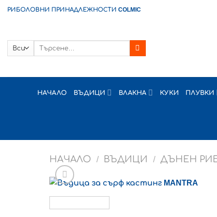
Skip
РИБОЛОВНИ ПРИНАДЛЕЖНОСТИ COLMIC
to
content
Търсене
за:
НАЧАЛО
ВЪДИЦИ
ВЛАКНА
КУКИ
ПЛУВКИ
НАЧАЛО
/
ВЪДИЦИ
/
ДЪНЕН РИ