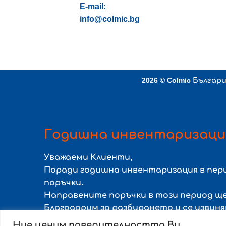
E-mail:
info@colmic.bg
2026 ©
Colmic Българ
Годишна инвентаризаци
Уважаеми Клиенти,
Поради годишна инвентаризация в пе
поръчки.
Направените поръчки в този период щ
Благодарим за разбирането и се извин
Ние ценим поверителността Ви