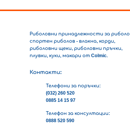
the
product
page
Риболовни принадлежности за риболо
спортен риболов - влакна, корди,
риболовни щеки, риболовни пръчки,
плувки, куки, макари от Colmic.
Контакти:
Телефони за поръчки:
(032) 260 520
0885 14 15 97
Телефон за консултации:
0888 520 590