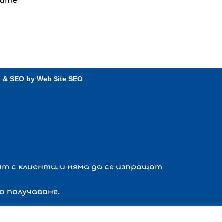
ките
d & SEO by
Web Site SEO
т с клиенти, и няма да се изпращат
о получаване.