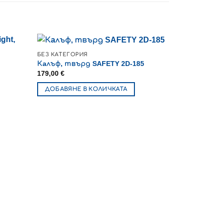
БЕЗ КАТЕГОРИЯ
Кaлъф, твърд SAFETY 2D-185
179,00
€
ДОБАВЯНЕ В КОЛИЧКАТА
БЕЗ КАТЕГО
Суитшърт 
58,00
€
ОПЦИИ