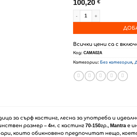
100,20
€
количество за Въдица за
ДОБ
Всички цени са с вклю
Код:
CAMA02A
Категории:
Без категория
,
ица за сърф кастинг, лесна за употреба и идеалн
нствен размер – 4м. с кастинг 70-150гр., Mantra 
ри, които обикновено предпочитат нещо, което 