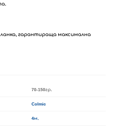
а.
 бланка, гарантираща максимална
70-150гр.
Colmic
4м.