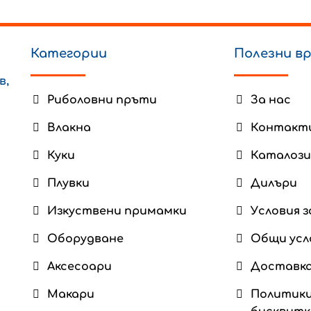
Категории
Полезни в
в,
Риболовни пръти
За нас
Влакна
Контакт
Куки
Каталози
Плувки
Дилъри
Изкуствени примамки
Условия з
Оборудване
Общи усл
Аксесоари
Доставка
Макари
Политики