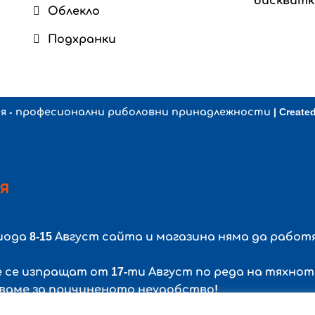
бисквит
Облекло
Подхранки
ия - професионални риболовни принадлежности
| Create
я
риода
8-15 Август
сайта и магазина няма да работя
е се изпращат от
17-ти Август
по реда на тяхнот
яваме за причиненото неудобство!