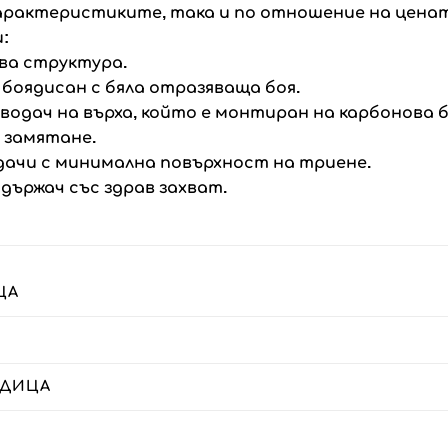
арактеристиките, така и по отношение на ценат
:
нова структура.
 боядисан с бяла отразяваща боя.
 водач на върха, който е монтиран на карбонова
 замятане.
водачи с минимална повърхност на триене.
държач със здрав захват.
ЦА
ЪДИЦА