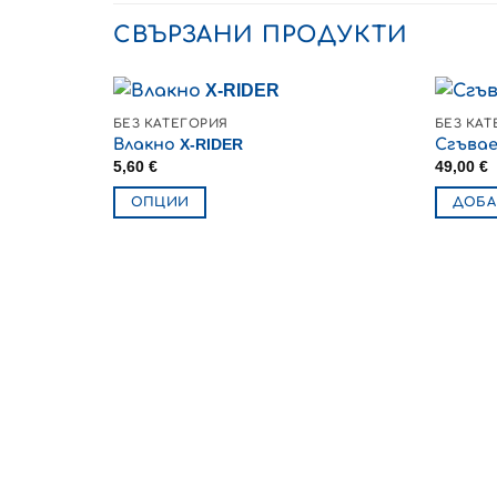
СВЪРЗАНИ ПРОДУКТИ
БЕЗ КАТЕГОРИЯ
БЕЗ КАТ
Влакно X-RIDER
Сгъвае
5,60
€
49,00
€
ОПЦИИ
ДОБА
This
product
has
multiple
variants.
The
options
may
be
chosen
on