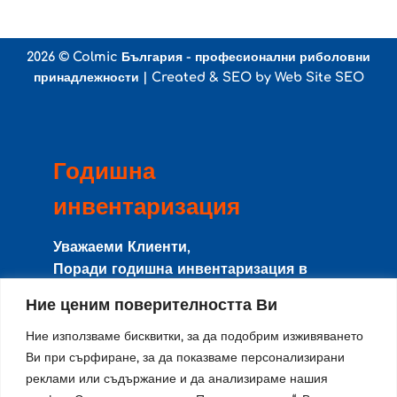
2026 ©
Colmic България - професионални риболовни
принадлежности
| Created & SEO by
Web Site SEO
Годишна
инвентаризация
Уважаеми Клиенти,
Поради годишна инвентаризация в
периода
8-15 Август
сайта и магазина
Ние ценим поверителността Ви
няма да работят с клиенти, и няма да се
изпращат поръчки.
Ние използваме бисквитки, за да подобрим изживяването
Направените поръчки в този период ще
Ви при сърфиране, за да показваме персонализирани
реклами или съдържание и да анализираме нашия
се изпращат от
17-ти Август
по реда на