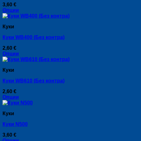
3,60
€
Опции
This
product
Куки
has
multiple
Куки WB400 (Без контра)
variants.
The
2,60
€
options
Опции
may
This
be
product
chosen
Куки
has
on
multiple
the
Куки WB610 (Без контра)
variants.
product
The
page
2,60
€
options
Опции
may
This
be
product
chosen
Куки
has
on
multiple
the
Куки N500
variants.
product
The
page
3,60
€
options
Опции