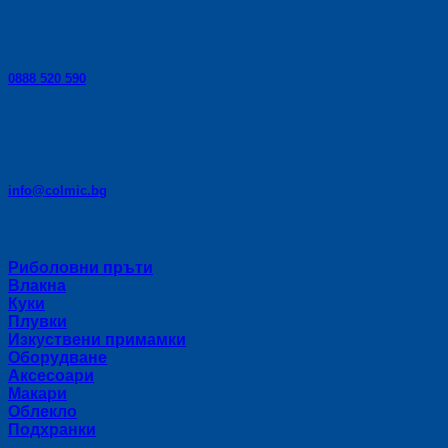
Телефон за консултации:
0888 520 590
E-mail:
info@colmic.bg
Категории
Риболовни пръти
Влакна
Куки
Плувки
Изкуствени примамки
Оборудване
Аксесоари
Макари
Облекло
Подхранки