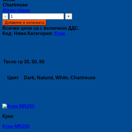
Chartreuse
Изчистване
количество
за
Добавяне в количката
Джиг
Всички цени са с включено ДДС.
глави
Код:
Няма
Категория:
Куки
JIG
HEAD
Допълнителна информация
XX
Тегло гр
30, 50, 80
Цвят
Dark, Natural, White, Chartreuse
Свързани продукти
Куки
Куки MR200