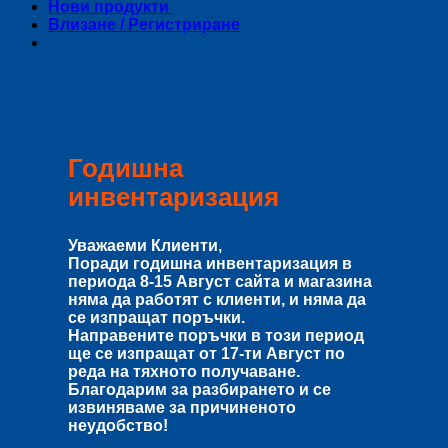
Нови продукти
Влизане / Регистриране
Годишна
инвентаризация
Уважаеми Клиенти,
Поради годишна инвентаризация в
периода
8-15 Август
сайта и магазина
няма да работят с клиенти, и няма да
се изпращат поръчки.
Направените поръчки в този период
ще се изпращат от
17-ти Август
по
реда на тяхното получаване.
Благодарим за разбирането и се
извиняваме за причиненото
неудобство!