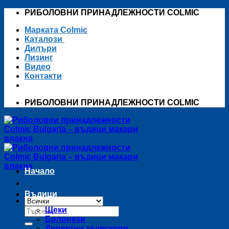
Skip
РИБОЛОВНИ ПРИНАДЛЕЖНОСТИ COLMIC
to
Марката Colmic
content
Каталози
Дилъри
Лизинг
Видео
Контакти
РИБОЛОВНИ ПРИНАДЛЕЖНОСТИ COLMIC
Начало
Въдици
Търсене
Щеки
за:
Болонези
Директни телескопи