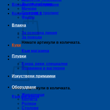
Дънен риболов
Влизане / Регистриране
Мачови
Спининг и тролинг
Количка /
0,00
€
Фидер
Влакна
За основна линия
За поводи
Нямате артикули в количката.
Куки
Към магазина
Плувки
Количка
Езера, реки, специални
Подвижни и ваглерни
Изкуствени примамки
Оборудване
Нямате артикули в количката.
Живарници
Към магазина
Кепчета
Ролери
Столове