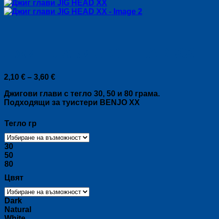
Джиг глави JIG HEAD XX
Price
2,10
€
–
3,60
€
range:
Джигови глави с тегло 30, 50 и 80 грама.
2,10 €
Подходящи за туистери BENJO XX
through
3,60 €
Тегло гр
30
50
80
Цвят
Dark
Natural
White