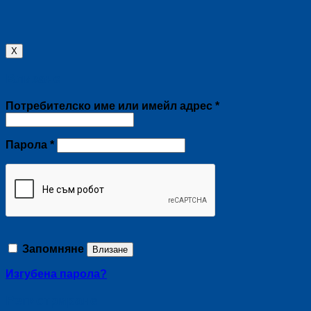
X
Влизане
Задължително
Потребителско име или имейл адрес
*
Задължително
Парола
*
Запомняне
Влизане
Изгубена парола?
Регистриране