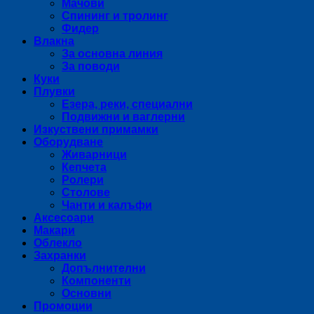
Мачови
Спининг и тролинг
Фидер
Влакна
За основна линия
За поводи
Куки
Плувки
Езера, реки, специални
Подвижни и ваглерни
Изкуствени примамки
Оборудване
Живарници
Кепчета
Ролери
Столове
Чанти и калъфи
Аксесоари
Макари
Облекло
Захранки
Допълнителни
Компоненти
Основни
Промоции