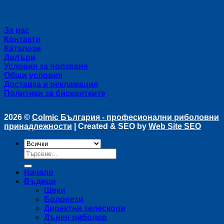
Полезни връзки
За нас
Контакти
Каталози
Дилъри
Условия за ползване
Общи условия
Доставка и рекламация
Политики за бисквитките
2026 ©
Colmic България - професионални риболовни
принадлежности
| Created & SEO by
Web Site SEO
Търсене
за:
Начало
Въдици
Щеки
Болонези
Директни телескопи
Дънен риболов