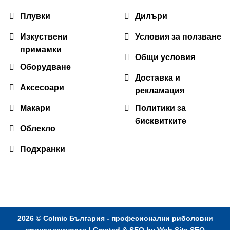
Плувки
Дилъри
Изкуствени
Условия за ползване
примамки
Общи условия
Оборудване
Доставка и
Аксесоари
рекламация
Макари
Политики за
бисквитките
Облекло
Подхранки
2026 ©
Colmic България - професионални риболовни
принадлежности
| Created & SEO by
Web Site SEO