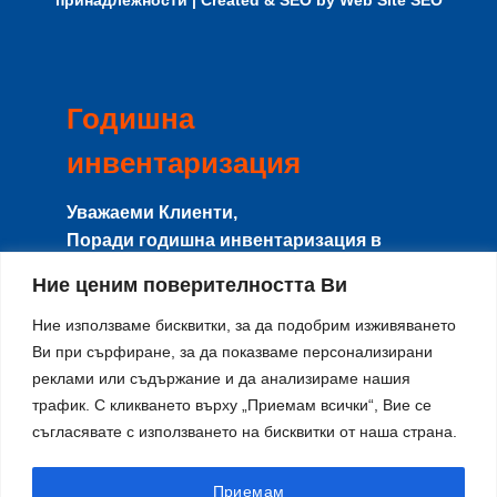
Годишна
инвентаризация
Уважаеми Клиенти,
Поради годишна инвентаризация в
периода
8-15 Август
сайта и магазина
Ние ценим поверителността Ви
няма да работят с клиенти, и няма да се
изпращат поръчки.
Ние използваме бисквитки, за да подобрим изживяването
Направените поръчки в този период ще
Ви при сърфиране, за да показваме персонализирани
реклами или съдържание и да анализираме нашия
се изпращат от
17-ти Август
по реда на
трафик. С кликването върху „Приемам всички“, Вие се
тяхното получаване.
съгласявате с използването на бисквитки от наша страна.
Благодарим за разбирането и се
извиняваме за причиненото
неудобство!
Приемам