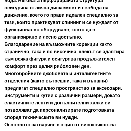
вода. Неговата перфорираната структура
осигурява отлична дишаемост и свобода на
движение, което го прави идеален специално за
тези, които практикуват спининг и се нуждаят от
функционално оборудване, което да е
организирано и лесно достъпно.
Благодарение на възможните корекции както
странично, така и по височина, елекът се адаптира
към всяка фигура и осигурява продължителен
комфорт през целия риболовен ден.
Многобройните джобовете и интелигентните
отделения (както вътрешни, така и външни)
предлагат специално пространство за аксесоари,
инструменти и кутии с различни размери, докато
еластичните ленти и допълнителни халки ви
позволяват да персонализирате подготовката
според техническите ви нужди.
Основното затваряне е с цип от високоякостна