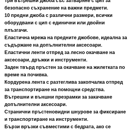
Три вътрешни джоба със затваряне с цип за
безопасно съхранение на важни предмети.
10 предни джоба с различни размери, всички
оборудвани с цип с единични или двойни
плъзгачи.
Еластична мрежа на предните джобове, идеална за
съдържане на допълнителни аксесоари.
Еластични ленти отпред за лесно окачване на
аксесоари, дръжки и инструменти.
Заден твърд пръстен за окачване на жилетката по
време на почивка.
Кордурена лента с разтеглива закопчалка отпред
за транспортиране на помощни средства.
Вътрешни и външни презрамки за закачване
допълнителни аксесоари.
Странични пръстеновидни шнурове за фиксиране
и транспортиране на инструменти.
Бързи връзки съвместими с бедрата, ако се