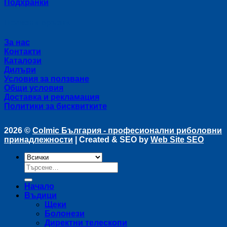
Подхранки
Полезни връзки
За нас
Контакти
Каталози
Дилъри
Условия за ползване
Общи условия
Доставка и рекламация
Политики за бисквитките
2026 ©
Colmic България - професионални риболовни
принадлежности
| Created & SEO by
Web Site SEO
Търсене
за:
Начало
Въдици
Щеки
Болонези
Директни телескопи