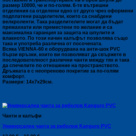
размер 10000, че и по-голям. 6-те вътрешни
отделения са отделени едно от друго чрез оформени
подплатени разделители, които са снабдени
велкроленти. Така разделителите могат да бъдат
премахнати или преместени по желание и са
максимална гаранция за защита на шпулите и
влакното. По този начин калъфът позволява също
така и употреба различна от посочената.
Всяка VIENNA-60 е оборудвана на анти-шок PVC
бързи връзки, които ви позволяват да свържете в
последователност различни чанти между тях и така
да спечелите по отношение на пространството.
Дръжката е с неопреново покритие за по-голям
комфорт.
Размери: 14х7х29см.
Свързани продукти
Чанти и калъфи
Универсална чанта за риболов Kanguro PVC