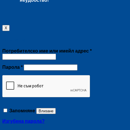
неудобство!
X
Влизане
Задължително
Потребителско име или имейл адрес
*
Задължително
Парола
*
Запомняне
Влизане
Изгубена парола?