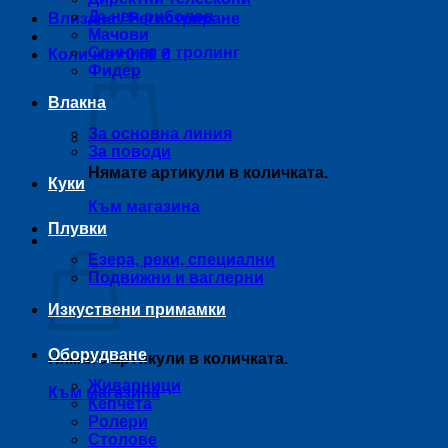
Дънен риболов
Влизане / Регистриране
Мачови
Спининг и тролинг
Количка /
0,00
€
Фидер
Влакна
За основна линия
За поводи
Нямате артикули в количката.
Куки
Към магазина
Плувки
Количка
Езера, реки, специални
Подвижни и ваглерни
Изкуствени примамки
Оборудване
Нямате артикули в количката.
Живарници
Към магазина
Кепчета
Ролери
Столове