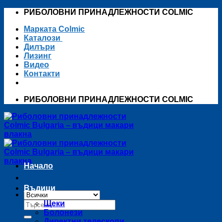
Skip
РИБОЛОВНИ ПРИНАДЛЕЖНОСТИ COLMIC
to
Марката Colmic
content
Каталози
Дилъри
Лизинг
Видео
Контакти
РИБОЛОВНИ ПРИНАДЛЕЖНОСТИ COLMIC
Начало
Въдици
Търсене
Щеки
за:
Болонези
Директни телескопи