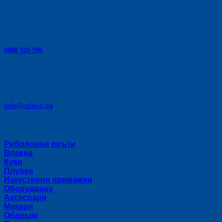
Телефон за консултации:
0888 520 590
E-mail:
info@colmic.bg
Категории
Риболовни пръти
Влакна
Куки
Плувки
Изкуствени примамки
Оборудване
Аксесоари
Макари
Облекло