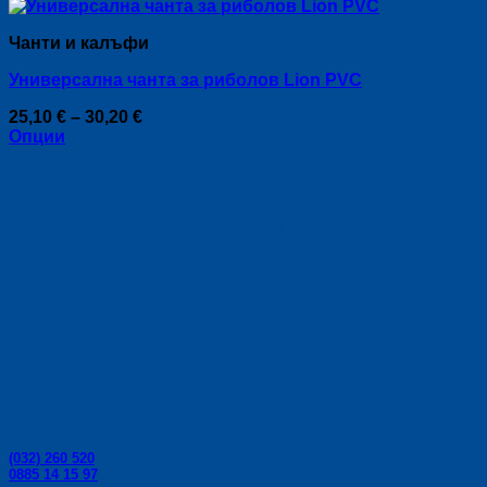
Чанти и калъфи
Универсална чанта за риболов Lion PVC
Price
25,10
€
–
30,20
€
range:
Опции
This
25,10 €
product
through
has
30,20 €
multiple
Риболовни принадлежности за риболов, спортен
variants.
риболов - влакна, корди, риболовни щеки,
The
риболовни пръчки, плувки, куки, макари от Colmic.
options
may
be
chosen
Контакти:
on
the
product
page
Телефони за поръчки:
(032) 260 520
0885 14 15 97