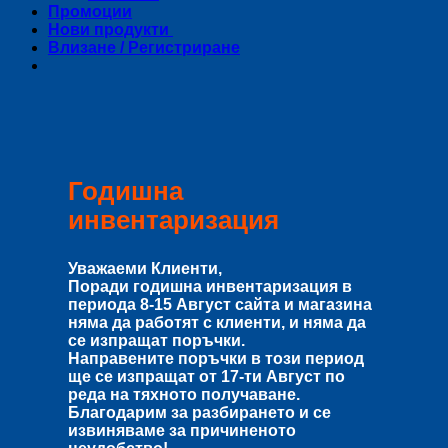
Промоции
Нови продукти
Влизане / Регистриране
Годишна
инвентаризация
Уважаеми Клиенти,
Поради годишна инвентаризация в
периода
8-15 Август
сайта и магазина
няма да работят с клиенти, и няма да
се изпращат поръчки.
Направените поръчки в този период
ще се изпращат от
17-ти Август
по
реда на тяхното получаване.
Благодарим за разбирането и се
извиняваме за причиненото