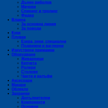
Дънен риболов
Мачови
Спининг и тролинг
Фидер
Влакна
За основна линия
За поводи
Куки
Плувки
Езера, реки, специални
Подвижни и ваглерни
Изкуствени примамки
Оборудване
Живарници
Кепчета
Ролери
Столове
Чанти и калъфи
Аксесоари
Макари
Облекло
Захранки
Допълнителни
Компоненти
Основни