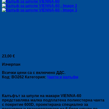
Калъф за шпули VIENNA-
60
23,00
€
Изчерпан
Всички цени са с включено ДДС.
Код:
BO262
Категория:
Чанти и калъфи
Описание
Калъфът за шпули на макари VIENNA-60
представлява малка подплатена полиестерна чанта
с покритие 600D, проектирана специално за
поставяне и транспортиране на 6 броя шпули до