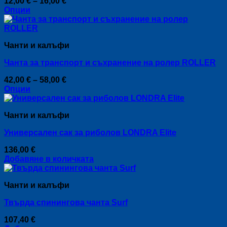
Price
12,00
€
–
16,00
€
range:
Опции
This
12,00 €
product
through
has
16,00 €
Чанти и калъфи
multiple
variants.
Чанта за транспорт и съхранение на ролер ROLLER
The
options
Price
42,00
€
–
58,00
€
may
range:
Опции
be
This
42,00 €
chosen
product
through
on
Чанти и калъфи
has
58,00 €
the
multiple
product
Универсален сак за риболов LONDRA Elite
variants.
page
The
136,00
€
options
Добавяне в количката
may
be
chosen
Чанти и калъфи
on
the
Твърда спинингова чанта Surf
product
page
107,40
€