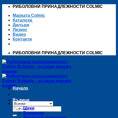
Skip
РИБОЛОВНИ ПРИНАДЛЕЖНОСТИ COLMIC
to
Марката Colmic
content
Каталози
Дилъри
Лизинг
Видео
Контакти
РИБОЛОВНИ ПРИНАДЛЕЖНОСТИ COLMIC
Начало
Въдици
Търсене
Щеки
за:
Болонези
Директни телескопи