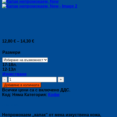
Капак непромокаем, New
Price
12,80
€
–
14,30
€
range:
12,80 €
Размери
through
14,30 €
17-18л.
12-13л
Изчистване
количество
за
Добавяне в количката
Капак
Всички цени са с включено ДДС.
непромокаем,
Код:
Няма
Категория:
Кофи
New
Описание
Непромокаем „капак“ от мека изкуствена кожа,