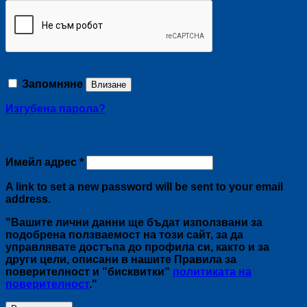
Запомняне
Влизане
Изгубена парола?
Регистриране
Задължително
Имейл адрес
*
A link to set a new password will be sent to your email
address.
"Вашите лични данни ще бъдат използвани за
подобрена ползваемост на този сайт, за да
управлявате достъпа до профила си, както и за
други цели, описани в нашите Правила за
поверителност и "бисквитки"
политиката на
поверителност
."