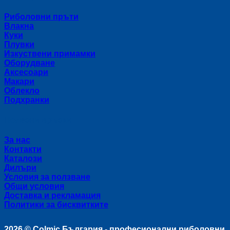
Риболовни пръти
Влакна
Куки
Плувки
Изкуствени примамки
Оборудване
Аксесоари
Макари
Облекло
Подхранки
Полезни връзки
За нас
Контакти
Каталози
Дилъри
Условия за ползване
Общи условия
Доставка и рекламация
Политики за бисквитките
2026 ©
Colmic България - професионални риболовни