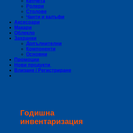
Кепчета
Ролери
Столове
Чанти и калъфи
Аксесоари
Макари
Облекло
Захранки
Допълнителни
Компоненти
Основни
Промоции
Нови продукти
Влизане / Регистриране
Годишна
инвентаризация