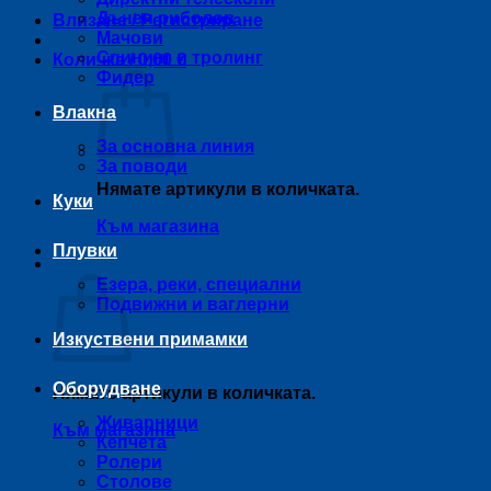
Дънен риболов
Влизане / Регистриране
Мачови
Спининг и тролинг
Количка /
0,00
€
Фидер
Влакна
За основна линия
За поводи
Нямате артикули в количката.
Куки
Към магазина
Плувки
Количка
Езера, реки, специални
Подвижни и ваглерни
Изкуствени примамки
Оборудване
Нямате артикули в количката.
Живарници
Към магазина
Кепчета
Ролери
Столове