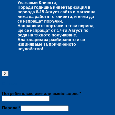
Уважаеми Клиенти,
Поради годишна инвентаризация в
периода
8-15 Август
сайта и магазина
няма да работят с клиенти, и няма да
се изпращат поръчки.
Направените поръчки в този период
ще се изпращат от
17-ти Август
по
реда на тяхното получаване.
Благодарим за разбирането и се
извиняваме за причиненото
неудобство!
X
Влизане
Задължително
Потребителско име или имейл адрес
*
Задължително
Парола
*