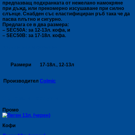
предпазващ подхранката от нежелано намокряне
при дъжд, или прекомерно изсушаване при силно
слънце. Снабден със еластифициран ръб така че да
пасва плътно и сигурно.
Предлага се в два размера:
– SEC50A: за 12-13л. кофа, и
– SEC50B: за 17-18л. кофа.
Допълнителна информация
Размери
17-18л., 12-13л
Производител
Colmic
Свързани продукти
Промо
Кофи