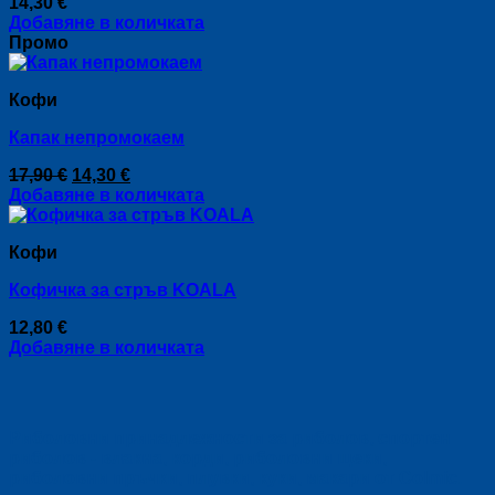
14,30
€
options
Добавяне в количката
may
Промо
be
chosen
on
Кофи
the
product
Капак непромокаем
page
Original
Текущата
17,90
€
14,30
€
price
цена
Добавяне в количката
was:
е:
17,90 €.
14,30 €.
Кофи
Кофичка за стръв KOALA
12,80
€
Добавяне в количката
Риболовни принадлежности за риболов, спортен
риболов - влакна, корди, риболовни щеки,
риболовни пръчки, плувки, куки, макари от Colmic.