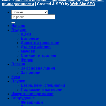
принадлежности
| Created & SEO by
Web Site SEO
Търсене
за:
Начало
Въдици
Щеки
Болонези
Директни телескопи
Дънен риболов
Мачови
Спининг и тролинг
Фидер
Влакна
За основна линия
За поводи
Куки
Плувки
Езера, реки, специални
Подвижни и ваглерни
Изкуствени примамки
Оборудване
Живарници