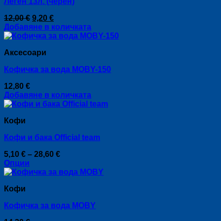
Леген 13л. (черен)
Original
Текущата
12,00
€
9,20
€
price
цена
Добавяне в количката
was:
е:
12,00 €.
9,20 €.
Аксесоари
Кофичка за вода MOBY-150
12,80
€
Добавяне в количката
Кофи
Кофи и бака Official team
Price
5,10
€
–
28,60
€
range:
Опции
This
5,10 €
product
through
Кофи
has
28,60 €
multiple
Кофичка за вода MOBY
variants.
The