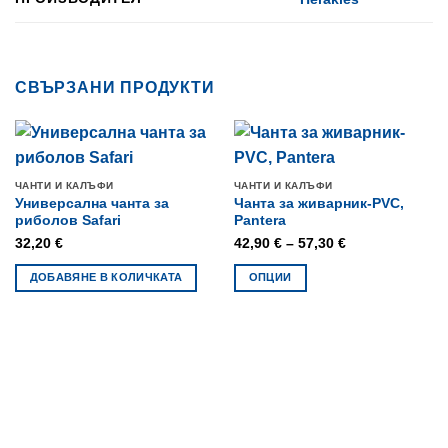
СВЪРЗАНИ ПРОДУКТИ
ЧАНТИ И КАЛЪФИ
ЧАНТИ И КАЛЪФИ
Универсална чанта за
Чанта за живарник-PVC,
риболов Safari
Pantera
Price
32,20
€
42,90
€
–
57,30
€
range:
ДОБАВЯНЕ В КОЛИЧКАТА
ОПЦИИ
42,90 €
This
through
product
57,30 €
has
multiple
variants.
The
options