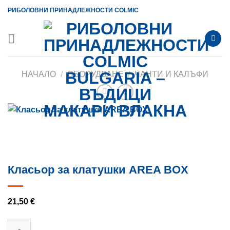
Skip
РИБОЛОВНИ ПРИНАДЛЕЖНОСТИ COLMIC
to
content
НАЧАЛО
/
ОБОРУДВАНЕ
/
ЧАНТИ И КАЛЪФИ
Класьор за клатушки AREA BOX
21,50
€