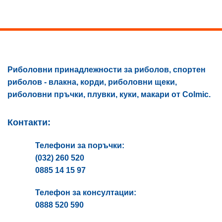
may
be
chosen
on
the
product
page
Риболовни принадлежности за риболов, спортен
риболов - влакна, корди, риболовни щеки,
риболовни пръчки, плувки, куки, макари от Colmic.
Контакти:
Телефони за поръчки:
(032) 260 520
0885 14 15 97
Телефон за консултации:
0888 520 590