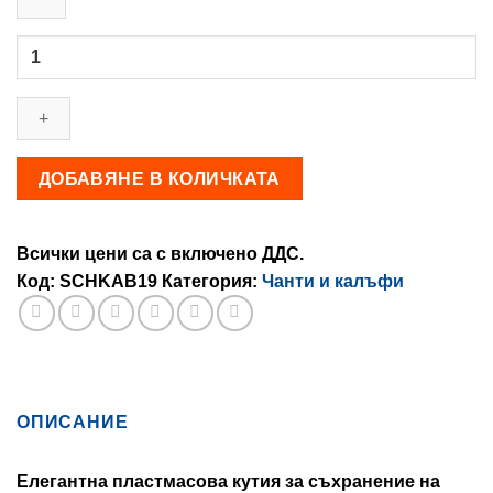
количество
за
Класьор
за
клатушки
AREA
ДОБАВЯНЕ В КОЛИЧКАТА
BOX
Всички цени са с включено ДДС.
Код:
SCHKAB19
Категория:
Чанти и калъфи
ОПИСАНИЕ
Елегантна пластмасова кутия за съхранение на