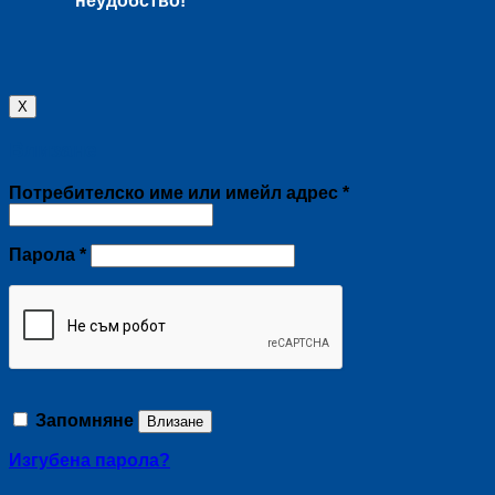
неудобство!
X
Влизане
Задължително
Потребителско име или имейл адрес
*
Задължително
Парола
*
Запомняне
Влизане
Изгубена парола?