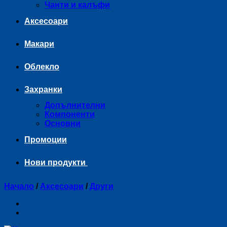
Чанти и калъфи
Аксесоари
Макари
Облекло
Захранки
Допълнителни
Компоненти
Основни
Промоции
Нови продукти
Начало
/
Аксесоари
/
Други