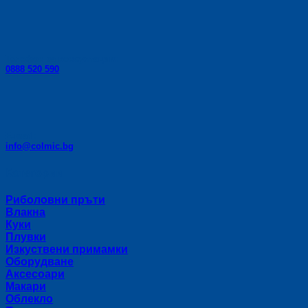
Телефон за консултации:
0888 520 590
E-mail:
info@colmic.bg
Категории
Риболовни пръти
Влакна
Куки
Плувки
Изкуствени примамки
Оборудване
Аксесоари
Макари
Облекло