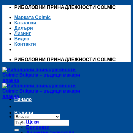
Skip
РИБОЛОВНИ ПРИНАДЛЕЖНОСТИ COLMIC
to
Марката Colmic
content
Каталози
Дилъри
Лизинг
Видео
Контакти
РИБОЛОВНИ ПРИНАДЛЕЖНОСТИ COLMIC
Начало
Въдици
Търсене
Щеки
за:
Болонези
Директни телескопи