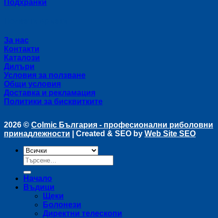
Подхранки
Полезни връзки
За нас
Контакти
Каталози
Дилъри
Условия за ползване
Общи условия
Доставка и рекламация
Политики за бисквитките
2026 ©
Colmic България - професионални риболовни
принадлежности
| Created & SEO by
Web Site SEO
Търсене
за:
Начало
Въдици
Щеки
Болонези
Директни телескопи