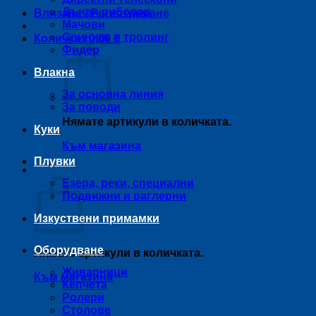
Дънен риболов
Влизане / Регистриране
Мачови
Спининг и тролинг
Количка /
0,00
€
Фидер
Влакна
За основна линия
За поводи
Нямате артикули в количката.
Куки
Към магазина
Плувки
Количка
Езера, реки, специални
Подвижни и ваглерни
Изкуствени примамки
Оборудване
Нямате артикули в количката.
Живарници
Към магазина
Кепчета
Ролери
Столове