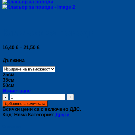
Класьор за поводи
Price
16,40
€
–
21,50
€
range:
16,40 €
Дължина
through
21,50 €
25см
35см
50см
Изчистване
количество
за
Добавяне в количката
Класьор
Всички цени са с включено ДДС.
за
Код:
Няма
Категория:
Други
поводи
Описание