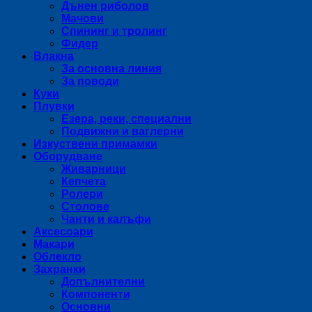
Дънен риболов
Мачови
Спининг и тролинг
Фидер
Влакна
За основна линия
За поводи
Куки
Плувки
Езера, реки, специални
Подвижни и ваглерни
Изкуствени примамки
Оборудване
Живарници
Кепчета
Ролери
Столове
Чанти и калъфи
Аксесоари
Макари
Облекло
Захранки
Допълнителни
Компоненти
Основни