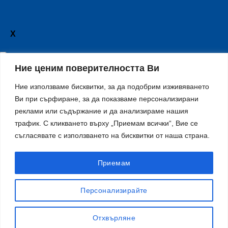
X
Ние ценим поверителността Ви
Ние използваме бисквитки, за да подобрим изживяването
Ви при сърфиране, за да показваме персонализирани
реклами или съдържание и да анализираме нашия
трафик. С кликването върху „Приемам всички“, Вие се
съгласявате с използването на бисквитки от наша страна.
количество
за
Приемам
Колчета
за
Персонализирайте
измерване
на
ДОБАВЯНЕ В КОЛИЧКАТА
Отхвърляне
дистанция