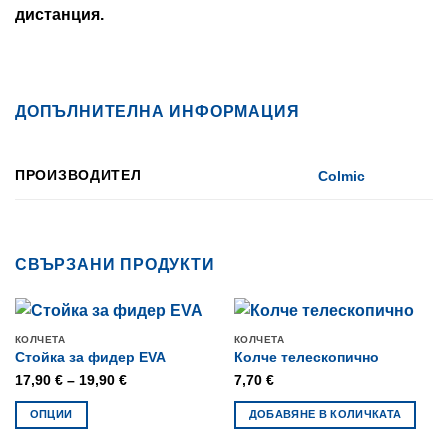
дистанция.
ДОПЪЛНИТЕЛНА ИНФОРМАЦИЯ
ПРОИЗВОДИТЕЛ
Colmic
СВЪРЗАНИ ПРОДУКТИ
КОЛЧЕТА
КОЛЧЕТА
Стойка за фидер EVA
Колче телескопично
Price
17,90
€
–
19,90
€
7,70
€
range:
ОПЦИИ
ДОБАВЯНЕ В КОЛИЧКАТА
17,90 €
This
through