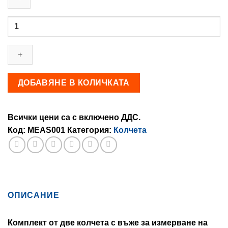
35,30 €.
25,10 €.
количество
за
Колчета
за
измерване
на
ДОБАВЯНЕ В КОЛИЧКАТА
дистанция
Всички цени са с включено ДДС.
Код:
MEAS001
Категория:
Колчета
ОПИСАНИЕ
Комплект от две колчета с въже за измерване на