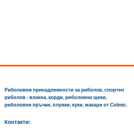
product
19,90 €
has
multiple
variants.
The
options
may
be
chosen
on
the
product
page
Риболовни принадлежности за риболов, спортен
риболов - влакна, корди, риболовни щеки,
риболовни пръчки, плувки, куки, макари от Colmic.
Контакти: