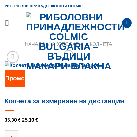
Skip
РИБОЛОВНИ ПРИНАДЛЕЖНОСТИ COLMIC
to
content
НАЧАЛО
/
АКСЕСОАРИ
/
КОЛЧЕТА
Промо
Колчета за измерване на дистанция
Original
Текущата
35,30
€
25,10
€
price
цена
was:
е: