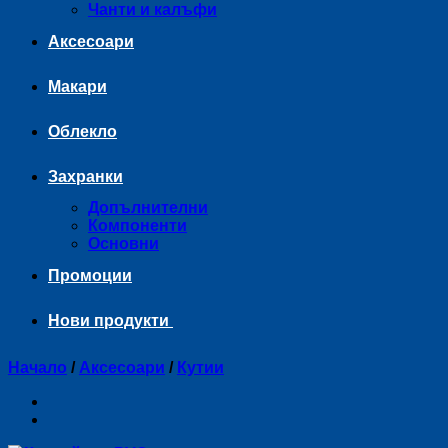
Чанти и калъфи
Аксесоари
Макари
Облекло
Захранки
Допълнителни
Компоненти
Основни
Промоции
Нови продукти
Начало
/
Аксесоари
/
Кутии