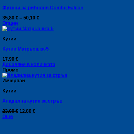
Футери за риболов Combo Falcon
Price
35,80
€
–
50,10
€
range:
Опции
This
35,80 €
product
through
Кутии
has
50,10 €
multiple
Кутии Матрьошка-5
variants.
The
17,90
€
options
Добавяне в количката
may
Промо
be
chosen
Изчерпан
on
the
Кутии
product
page
Хладилна кутия за стръв
Original
Текущата
23,00
€
12,80
€
price
цена
Още
was:
е:
23,00 €.
12,80 €.