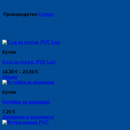
Производител
Colmic
Свързани продукти
Кутии
Съд за стръв, PVC Lux
Price
14,30
€
–
23,50
€
range:
Опции
This
14,30 €
product
through
Кутии
has
23,50 €
multiple
Кутийка за вердевас
variants.
The
7,20
€
options
Добавяне в количката
may
be
chosen