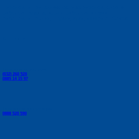
Риболовни принадлежности за риболов, спортен
риболов - влакна, корди, риболовни щеки,
риболовни пръчки, плувки, куки, макари от Colmic.
Контакти:
Телефони за поръчки:
(032) 260 520
0885 14 15 97
Телефон за консултации:
0888 520 590