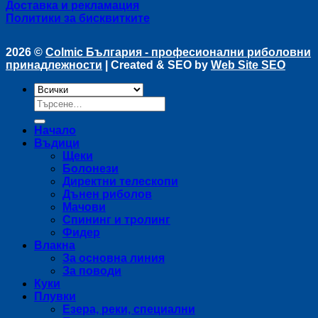
Доставка и рекламация
Политики за бисквитките
2026 ©
Colmic България - професионални риболовни
принадлежности
| Created & SEO by
Web Site SEO
Търсене
за:
Начало
Въдици
Щеки
Болонези
Директни телескопи
Дънен риболов
Мачови
Спининг и тролинг
Фидер
Влакна
За основна линия
За поводи
Куки
Плувки
Езера, реки, специални