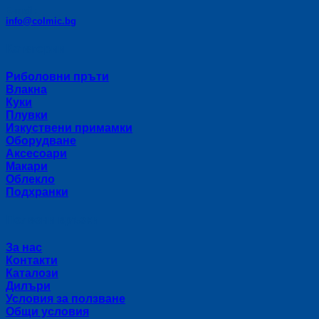
E-mail:
info@colmic.bg
Категории
Риболовни пръти
Влакна
Куки
Плувки
Изкуствени примамки
Оборудване
Аксесоари
Макари
Облекло
Подхранки
Полезни връзки
За нас
Контакти
Каталози
Дилъри
Условия за ползване
Общи условия