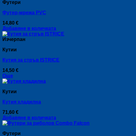
Футери
on
the
Футер-мрежа PVC
product
page
14,80
€
Добавяне в количката
Изчерпан
Кутии
Кутия за стръв ISTRICE
14,50
€
Още
Кутии
Кутия хладилна
71,60
€
Добавяне в количката
Футери