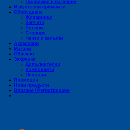
Подвижни и ваглерни
Изкуствени примамки
Оборудване
Живарници
Кепчета
Ролери
Столове
Чанти и калъфи
Аксесоари
Макари
Облекло
Захранки
Допълнителни
Компоненти
Основни
Промоции
Нови продукти
Влизане / Регистриране