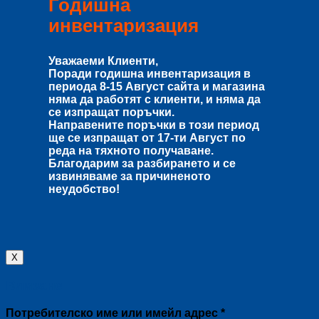
Годишна
инвентаризация
Уважаеми Клиенти,
Поради годишна инвентаризация в
периода
8-15 Август
сайта и магазина
няма да работят с клиенти, и няма да
се изпращат поръчки.
Направените поръчки в този период
ще се изпращат от
17-ти Август
по
реда на тяхното получаване.
Благодарим за разбирането и се
извиняваме за причиненото
неудобство!
X
Влизане
Задължително
Потребителско име или имейл адрес
*