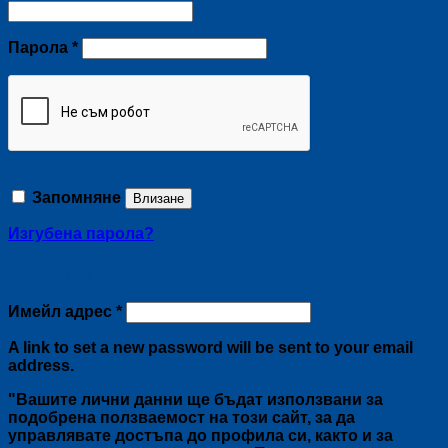
Задължително
Парола
*
Запомняне
Влизане
Изгубена парола?
Регистриране
Задължително
Имейл адрес
*
A link to set a new password will be sent to your email
address.
"Вашите лични данни ще бъдат използвани за
подобрена ползваемост на този сайт, за да
управлявате достъпа до профила си, както и за