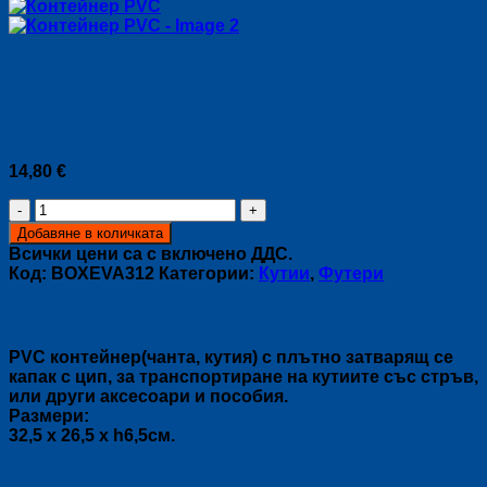
Контейнер PVC
14,80
€
количество
за
Добавяне в количката
Контейнер
Всички цени са с включено ДДС.
PVC
Код:
BOXEVA312
Категории:
Кутии
,
Футери
Описание
PVC контейнер(чанта, кутия) с плътно затварящ се
капак с цип, за транспортиране на кутиите със стръв,
или други аксесоари и пособия.
Размери:
32,5 x 26,5 x h6,5см.
Допълнителна информация