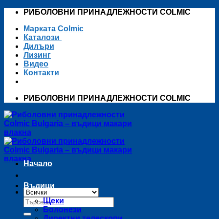
Skip
РИБОЛОВНИ ПРИНАДЛЕЖНОСТИ COLMIC
to
Марката Colmic
content
Каталози
Дилъри
Лизинг
Видео
Контакти
РИБОЛОВНИ ПРИНАДЛЕЖНОСТИ COLMIC
Начало
Въдици
Търсене
Щеки
за:
Болонези
Директни телескопи