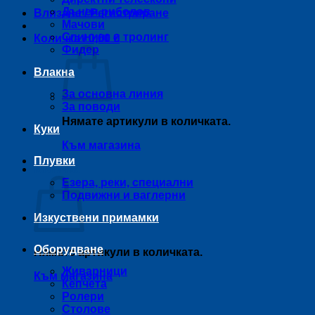
Дънен риболов
Влизане / Регистриране
Мачови
Спининг и тролинг
Количка /
0,00
€
Фидер
Влакна
За основна линия
За поводи
Нямате артикули в количката.
Куки
Към магазина
Плувки
Количка
Езера, реки, специални
Подвижни и ваглерни
Изкуствени примамки
Оборудване
Нямате артикули в количката.
Живарници
Към магазина
Кепчета
Ролери
Столове