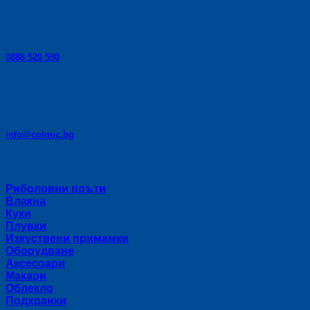
Телефон за консултации:
0888 520 590
E-mail:
info@colmic.bg
Категории
Риболовни пръти
Влакна
Куки
Плувки
Изкуствени примамки
Оборудване
Аксесоари
Макари
Облекло
Подхранки