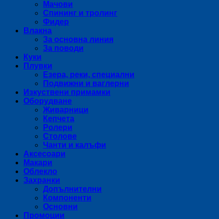
Мачови
Спининг и тролинг
Фидер
Влакна
За основна линия
За поводи
Куки
Плувки
Езера, реки, специални
Подвижни и ваглерни
Изкуствени примамки
Оборудване
Живарници
Кепчета
Ролери
Столове
Чанти и калъфи
Аксесоари
Макари
Облекло
Захранки
Допълнителни
Компоненти
Основни
Промоции