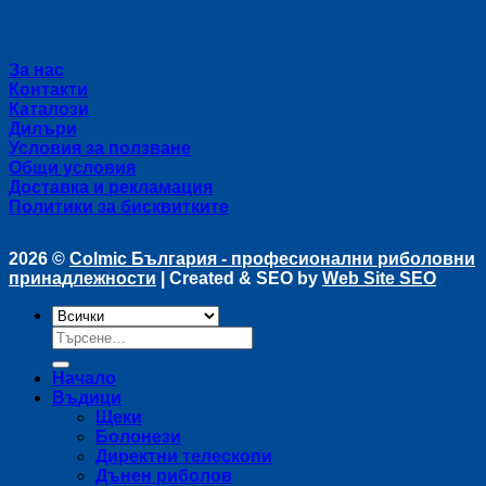
Полезни връзки
За нас
Контакти
Каталози
Дилъри
Условия за ползване
Общи условия
Доставка и рекламация
Политики за бисквитките
2026 ©
Colmic България - професионални риболовни
принадлежности
| Created & SEO by
Web Site SEO
Търсене
за:
Начало
Въдици
Щеки
Болонези
Директни телескопи
Дънен риболов