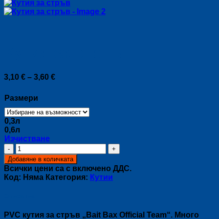
Кутия за стръв
Price
3,10
€
–
3,60
€
range:
3,10 €
Размери
through
3,60 €
0,3л
0,6л
Изчистване
количество
за
Добавяне в количката
Кутия
Всички цени са с включено ДДС.
за
Код:
Няма
Категория:
Кутии
стръв
Описание
PVC кутия за стръв „Bait Bax Official Team“. Много