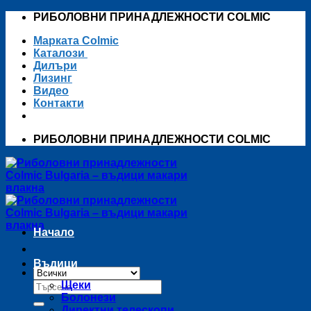
Skip
РИБОЛОВНИ ПРИНАДЛЕЖНОСТИ COLMIC
to
Марката Colmic
content
Каталози
Дилъри
Лизинг
Видео
Контакти
РИБОЛОВНИ ПРИНАДЛЕЖНОСТИ COLMIC
Начало
Въдици
Търсене
Щеки
за:
Болонези
Директни телескопи