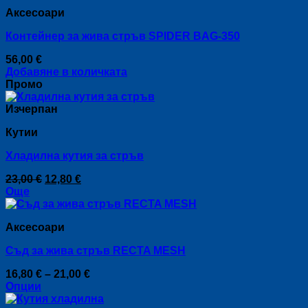
product
through
chosen
Аксесоари
has
6,10 €
on
multiple
the
Контейнер за жива стръв SPIDER BAG-350
variants.
product
The
page
56,00
€
options
Добавяне в количката
may
Промо
be
chosen
Изчерпан
on
the
Кутии
product
page
Хладилна кутия за стръв
Original
Текущата
23,00
€
12,80
€
price
цена
Още
was:
е:
23,00 €.
12,80 €.
Аксесоари
Съд за жива стръв RECTA MESH
Price
16,80
€
–
21,00
€
range:
Опции
This
16,80 €