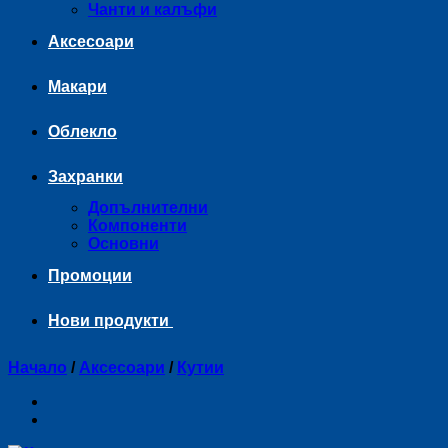
Чанти и калъфи
Аксесоари
Макари
Облекло
Захранки
Допълнителни
Компоненти
Основни
Промоции
Нови продукти
Начало
/
Аксесоари
/
Кутии