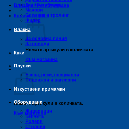
Дънен риболов
Влизане / Регистриране
Мачови
Спининг и тролинг
Количка /
0,00
€
Фидер
Влакна
За основна линия
За поводи
Нямате артикули в количката.
Куки
Към магазина
Плувки
Количка
Езера, реки, специални
Подвижни и ваглерни
Изкуствени примамки
Оборудване
Нямате артикули в количката.
Живарници
Към магазина
Кепчета
Ролери
Столове