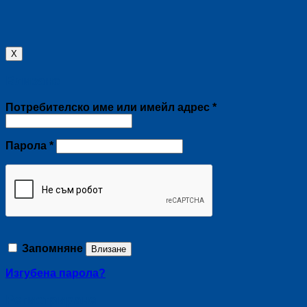
X
Влизане
Задължително
Потребителско име или имейл адрес
*
Задължително
Парола
*
Запомняне
Влизане
Изгубена парола?
Регистриране