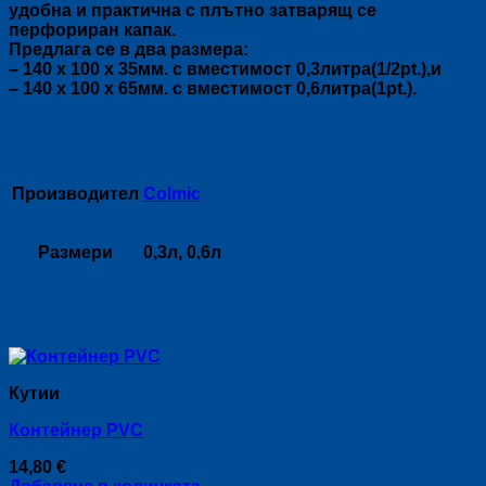
удобна и практична с плътно затварящ се
перфориран капак.
Предлага се в два размера:
– 140 x 100 x 35мм. с вместимост 0,3литра(1/2pt.),и
– 140 х 100 х 65мм. с вместимост 0,6литра(1pt.).
Допълнителна информация
Производител
Colmic
Размери
0,3л, 0,6л
Свързани продукти
Кутии
Контейнер PVC
14,80
€