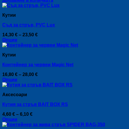
Добавяне в количката
Кутии
Съд за стръв, PVC Lux
Price
14,30
€
–
23,50
€
range:
Опции
This
14,30 €
product
through
Кутии
has
23,50 €
multiple
Контейнер за червеи Мagic Net
variants.
The
Price
16,80
€
–
28,00
€
options
range:
Опции
may
This
16,80 €
be
product
through
chosen
Аксесоари
has
28,00 €
on
multiple
the
Кутия за стръв BAIT BOX RS
variants.
product
The
page
Price
4,60
€
–
6,10
€
options
range:
Опции
may
This
4,60 €
be