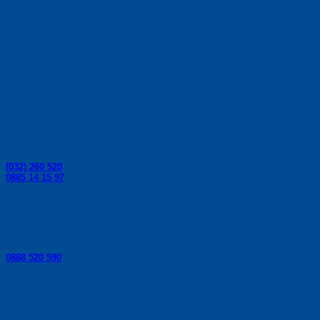
Риболовни принадлежности за риболов, спортен риболо
Контакти:
Телефони за поръчки:
(032) 260 520
0885 14 15 97
Телефон за консултации:
0888 520 590