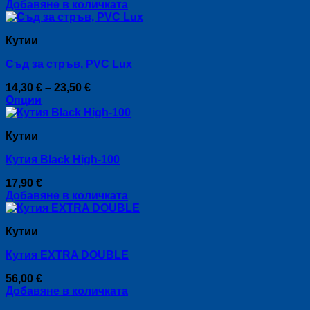
Добавяне в количката
Кутии
Съд за стръв, PVC Lux
Price
14,30
€
–
23,50
€
range:
Опции
This
14,30 €
product
through
Кутии
has
23,50 €
multiple
Кутия Black High-100
variants.
The
17,90
€
options
Добавяне в количката
may
be
chosen
Кутии
on
the
Кутия EXTRA DOUBLE
product
page
56,00
€
Добавяне в количката