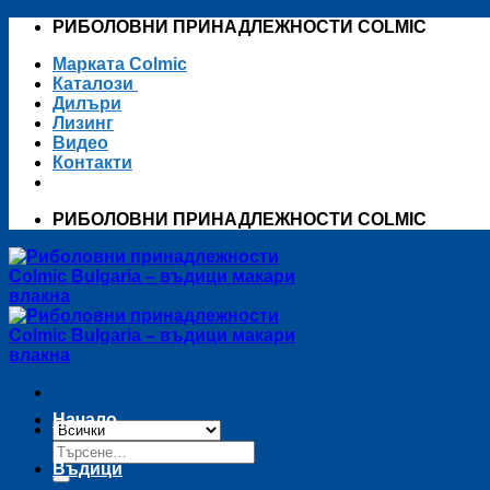
Skip
РИБОЛОВНИ ПРИНАДЛЕЖНОСТИ COLMIC
to
Марката Colmic
content
Каталози
Дилъри
Лизинг
Видео
Контакти
РИБОЛОВНИ ПРИНАДЛЕЖНОСТИ COLMIC
Начало
Търсене
за:
Въдици