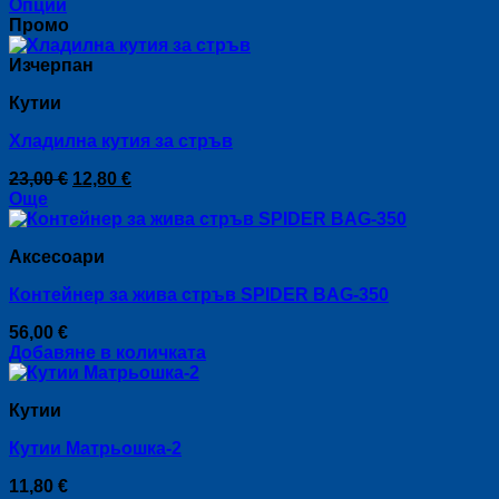
range:
Опции
This
16,80 €
Промо
product
through
has
21,00 €
Изчерпан
multiple
Кутии
variants.
The
Хладилна кутия за стръв
options
may
Original
Текущата
23,00
€
12,80
€
be
price
цена
Още
chosen
was:
е:
on
23,00 €.
12,80 €.
the
Аксесоари
product
page
Контейнер за жива стръв SPIDER BAG-350
56,00
€
Добавяне в количката
Кутии
Кутии Матрьошка-2
11,80
€