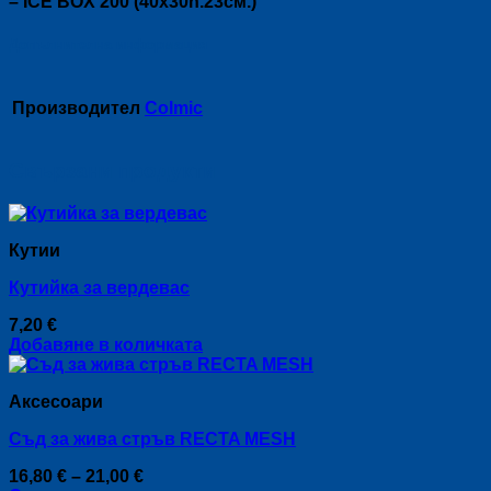
– ICE BOX 200 (40х30h.23см.)
Допълнителна информация
Производител
Colmic
Свързани продукти
Кутии
Кутийка за вердевас
7,20
€
Добавяне в количката
Аксесоари
Съд за жива стръв RECTA MESH
Price
16,80
€
–
21,00
€