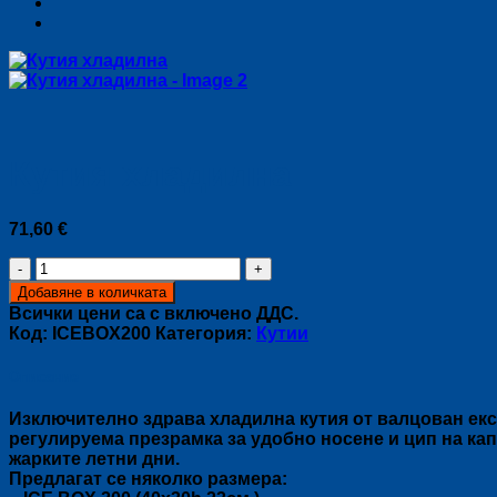
Кутия хладилна
71,60
€
количество
за
Добавяне в количката
Кутия
Всички цени са с включено ДДС.
хладилна
Код:
ICEBOX200
Категория:
Кутии
Описание
Изключително здрава хладилна кутия от валцован екс
регулируема презрамка за удобно носене и цип на ка
жарките летни дни.
Предлагат се няколко размера: