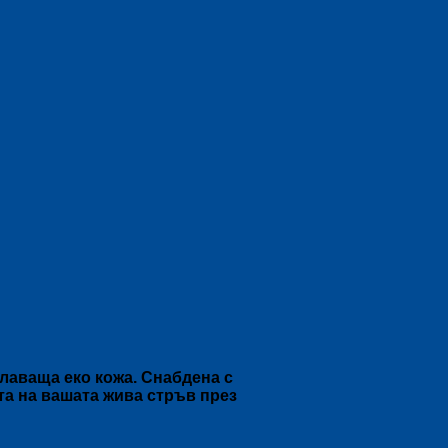
лаваща еко кожа. Снабдена с
та на вашата жива стръв през