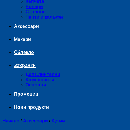
Кепчета
Ролери
Столове
Чанти и калъфи
Аксесоари
Макари
Облекло
Захранки
Допълнителни
Компоненти
Основни
Промоции
Нови продукти
Начало
/
Аксесоари
/
Кутии