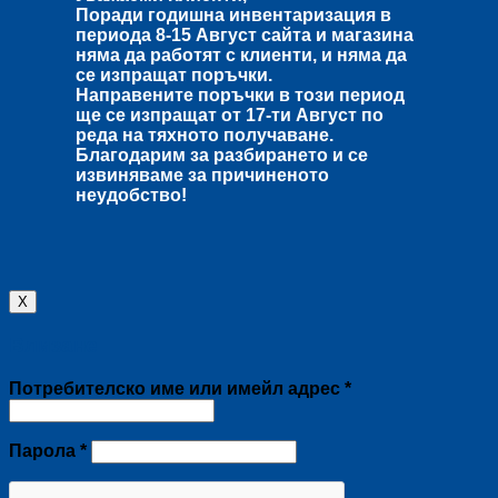
Поради годишна инвентаризация в
периода
8-15 Август
сайта и магазина
няма да работят с клиенти, и няма да
се изпращат поръчки.
Направените поръчки в този период
ще се изпращат от
17-ти Август
по
реда на тяхното получаване.
Благодарим за разбирането и се
извиняваме за причиненото
неудобство!
X
Влизане
Задължително
Потребителско име или имейл адрес
*
Задължително
Парола
*