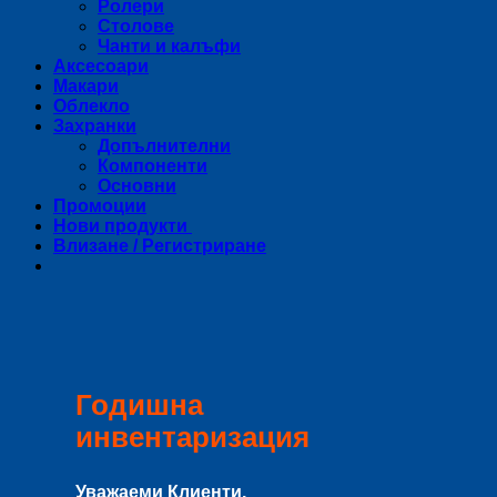
Ролери
Столове
Чанти и калъфи
Аксесоари
Макари
Облекло
Захранки
Допълнителни
Компоненти
Основни
Промоции
Нови продукти
Влизане / Регистриране
Годишна
инвентаризация
Уважаеми Клиенти,