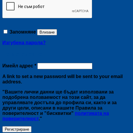
Запомняне
Влизане
Изгубена парола?
Регистриране
Задължително
Имейл адрес
*
A link to set a new password will be sent to your email
address.
"Вашите лични данни ще бъдат използвани за
подобрена ползваемост на този сайт, за да
управлявате достъпа до профила си, както и за
други цели, описани в нашите Правила за
поверителност и "бисквитки"
политиката на
поверителност
."
Регистриране