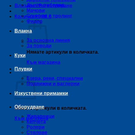
Дънен риболов
Влизане / Регистриране
Мачови
Спининг и тролинг
Количка /
0,00
€
Фидер
Влакна
За основна линия
За поводи
Нямате артикули в количката.
Куки
Към магазина
Плувки
Количка
Езера, реки, специални
Подвижни и ваглерни
Изкуствени примамки
Оборудване
Нямате артикули в количката.
Живарници
Към магазина
Кепчета
Ролери
Столове