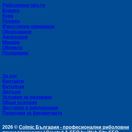
Риболовни пръти
Влакна
Куки
Плувки
Изкуствени примамки
Оборудване
Аксесоари
Макари
Облекло
Подхранки
Полезни връзки
За нас
Контакти
Каталози
Дилъри
Условия за ползване
Общи условия
Доставка и рекламация
Политики за бисквитките
2026 ©
Colmic България - професионални риболовни