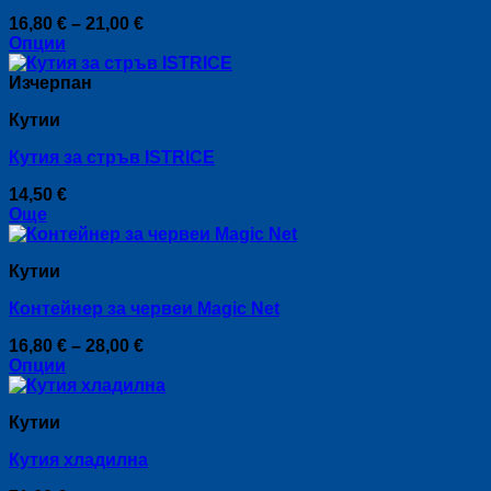
Price
16,80
€
–
21,00
€
range:
Опции
This
16,80 €
product
through
Изчерпан
has
21,00 €
Кутии
multiple
variants.
Кутия за стръв ISTRICE
The
options
14,50
€
may
Още
be
chosen
on
Кутии
the
product
Контейнер за червеи Мagic Net
page
Price
16,80
€
–
28,00
€
range:
Опции
This
16,80 €
product
through
Кутии
has
28,00 €
multiple
Кутия хладилна
variants.
The