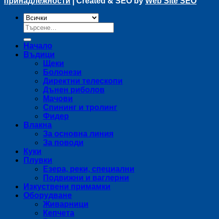
принадлежности
| Created & SEO by
Web Site SEO
Търсене
за:
Начало
Въдици
Щеки
Болонези
Директни телескопи
Дънен риболов
Мачови
Спининг и тролинг
Фидер
Влакна
За основна линия
За поводи
Куки
Плувки
Езера, реки, специални
Подвижни и ваглерни
Изкуствени примамки
Оборудване
Живарници
Кепчета