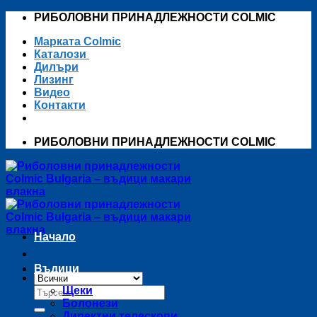
Skip
РИБОЛОВНИ ПРИНАДЛЕЖНОСТИ COLMIC
to
Марката Colmic
content
Каталози
Дилъри
Лизинг
Видео
Контакти
РИБОЛОВНИ ПРИНАДЛЕЖНОСТИ COLMIC
Начало
Въдици
Търсене
Щеки
за:
Болонези
Директни телескопи