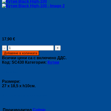
Кутия Black High-100
17,90
€
количество
за
Добавяне в количката
Кутия
Всички цени са с включено ДДС.
Black
Код:
SC430
Категория:
Кутии
High-
100
Описание
Размери:
27 х 18,5 х h10см.
Допълнителна информация
Производител
Colmic