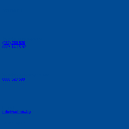
Контакти:
Телефони за поръчки:
(032) 260 520
0885 14 15 97
Телефон за консултации:
0888 520 590
E-mail:
info@colmic.bg
Категории