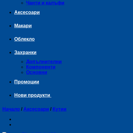
Чанти и калъфи
Аксесоари
Макари
Облекло
Захранки
Допълнителни
Компоненти
Основни
Промоции
Нови продукти
Начало
/
Аксесоари
/
Кутии