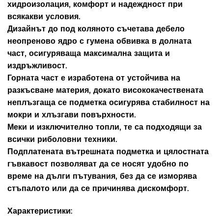
хидроизолация, комфорт и надеждност при
всякакви условия.
Дизайнът до под коляното съчетава дебело
неопреново ядро с гумена обвивка в долната
част, осигуряваща максимална защита и
издръжливост.
Горната част е изработена от устойчива на
разкъсване материя, докато висококачествената
неплъзгаща се подметка осигурява стабилност на
мокри и хлъзгави повърхности.
Меки и изключително топли, те са подходящи за
всички риболовни техники.
Подплатената вътрешната подметка и цялостната
гъвкавост позволяват да се носят удобно по
време на дълги пътувания, без да се изморява
стъпалото или да се причинява дискомфорт.
Характеристики: