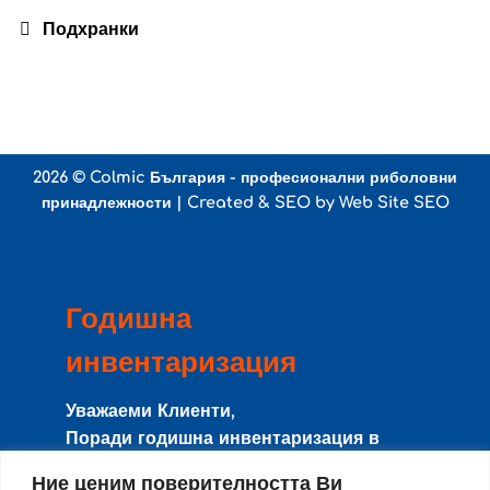
Подхранки
2026 ©
Colmic България - професионални риболовни
принадлежности
| Created & SEO by
Web Site SEO
Годишна
инвентаризация
Уважаеми Клиенти,
Поради годишна инвентаризация в
периода
8-15 Август
сайта и магазина
Ние ценим поверителността Ви