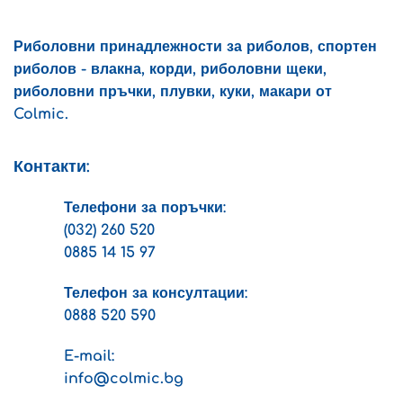
on
on
the
the
product
product
Риболовни принадлежности за риболов, спортен
page
page
риболов - влакна, корди, риболовни щеки,
риболовни пръчки, плувки, куки, макари от
Colmic.
Контакти:
Телефони за поръчки:
(032) 260 520
0885 14 15 97
Телефон за консултации:
0888 520 590
E-mail:
info@colmic.bg