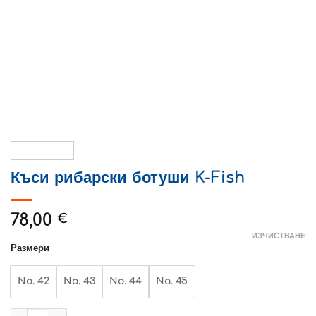
Къси рибарски ботуши K-Fish
78,00
€
ИЗЧИСТВАНЕ
Размери
No. 42
No. 43
No. 44
No. 45
количество за Къси рибарски ботуши K-Fish