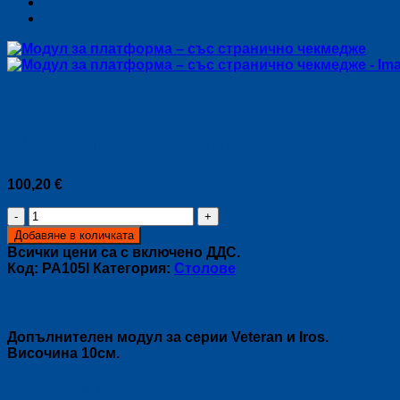
Модул за платформа – със
100,20
€
количество
за
Добавяне в количката
Модул
Всички цени са с включено ДДС.
за
Код:
PA105I
Категория:
Столове
платформа
–
Описание
със
странично
Допълнителен модул за серии Veteran и Iros.
чекмедже
Височина 10см.
Свързани продукти