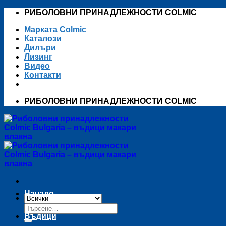
Skip
РИБОЛОВНИ ПРИНАДЛЕЖНОСТИ COLMIC
to
Марката Colmic
content
Каталози
Дилъри
Лизинг
Видео
Контакти
РИБОЛОВНИ ПРИНАДЛЕЖНОСТИ COLMIC
Начало
Търсене
за:
Въдици