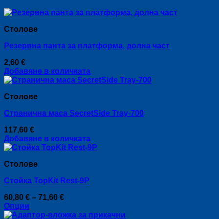
Столове
Резервна панта за платформа, долна част
2,60
€
Добавяне в количката
Столове
Странична маса SecretSide Tray-700
117,60
€
Добавяне в количката
Столове
Стойка TopKit Rest-9P
Price
60,80
€
–
71,60
€
range:
Опции
This
60,80 €