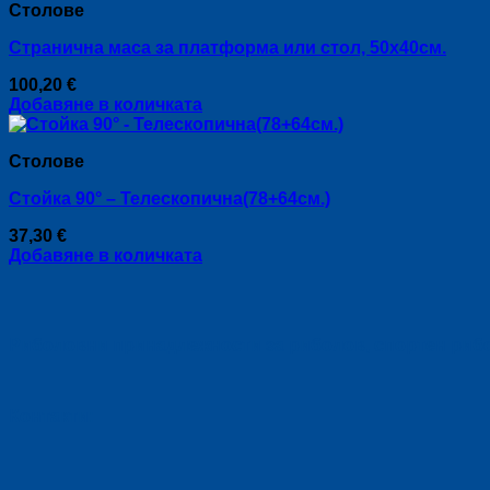
Столове
has
100,20 €
multiple
Странична маса за платформа или стол, 50х40см.
variants.
The
100,20
€
options
Добавяне в количката
may
be
chosen
Столове
on
the
Стойка 90° – Телескопична(78+64см.)
product
page
37,30
€
Добавяне в количката
Риболовни принадлежности за риболов, спортен риболо
Контакти: