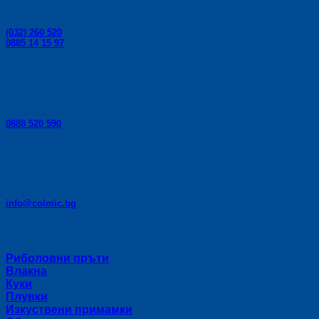
Телефони за поръчки:
(032) 260 520
0885 14 15 97
Телефон за консултации:
0888 520 590
E-mail:
info@colmic.bg
Категории
Риболовни пръти
Влакна
Куки
Плувки
Изкуствени примамки