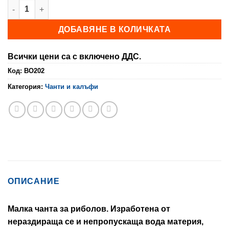
количество за Малка мултифункционална чанта за риболов 
ДОБАВЯНЕ В КОЛИЧКАТА
Всички цени са с включено ДДС.
Код:
BO202
Категория:
Чанти и калъфи
ОПИСАНИЕ
Малка чанта за риболов. Изработена от
нераздираща се и непропускаща вода материя,