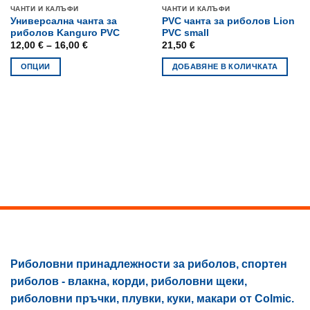
ЧАНТИ И КАЛЪФИ
ЧАНТИ И КАЛЪФИ
Универсална чанта за
PVC чанта за риболов Lion
риболов Kanguro PVC
PVC small
Price
12,00
€
–
16,00
€
21,50
€
range:
12,00 €
ОПЦИИ
ДОБАВЯНЕ В КОЛИЧКАТА
through
16,00 €
This
product
has
multiple
variants.
The
options
may
be
chosen
on
the
product
Риболовни принадлежности за риболов, спортен
page
риболов - влакна, корди, риболовни щеки,
риболовни пръчки, плувки, куки, макари от Colmic.