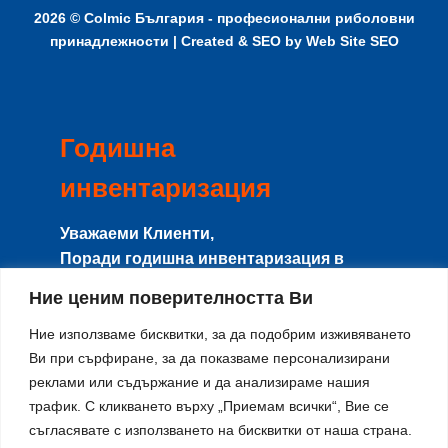
2026 ©
Colmic България - професионални риболовни
принадлежности
| Created & SEO by
Web Site SEO
Годишна
инвентаризация
Уважаеми Клиенти,
Поради годишна инвентаризация в
периода
8-15 Август
сайта и магазина
Ние ценим поверителността Ви
няма да работят с клиенти, и няма да се
изпращат поръчки.
Ние използваме бисквитки, за да подобрим изживяването
Ви при сърфиране, за да показваме персонализирани
Направените поръчки в този период ще
реклами или съдържание и да анализираме нашия
се изпращат от
17-ти Август
по реда на
трафик. С кликването върху „Приемам всички“, Вие се
тяхното получаване.
съгласявате с използването на бисквитки от наша страна.
Благодарим за разбирането и се