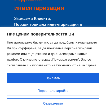
инвентаризация
Уважаеми Клиенти,
Поради годишна инвентаризация в
периода
8-15 Август
сайта и магазина
Ние ценим поверителността Ви
няма да работят с клиенти, и няма да се
изпращат поръчки.
Ние използваме бисквитки, за да подобрим изживяването
Направените поръчки в този период ще
Ви при сърфиране, за да показваме персонализирани
реклами или съдържание и да анализираме нашия
се изпращат от
17-ти Август
по реда на
трафик. С кликването върху „Приемам всички“, Вие се
тяхното получаване.
съгласявате с използването на бисквитки от наша страна.
Благодарим за разбирането и се
извиняваме за причиненото
неудобство!
Приемам
Персонализирайте
Отхвърляне
X