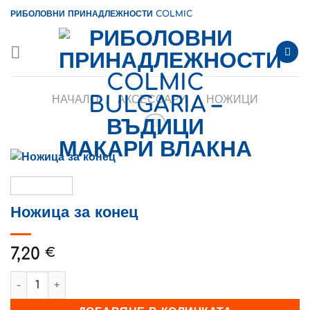
Skip
РИБОЛОВНИ ПРИНАДЛЕЖНОСТИ COLMIC
to
content
НАЧАЛО
/
АКСЕСОАРИ
/
НОЖИЦИ
Ножица за конец
7,20
€
количество за Ножица за конец