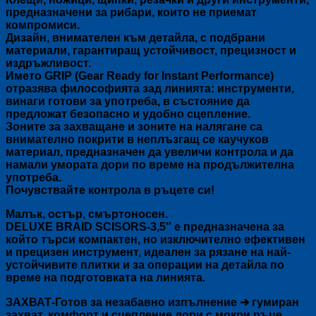
предназначени за рибари, които не приемат
компромиси.
Дизайн, внимателен към детайла, с подбрани
материали, гарантиращ устойчивост, прецизност и
издръжливост.
Името GRIP (Gear Ready for Instant Performance)
отразява философията зад линията: инструменти,
винаги готови за употреба, в състояние да
предложат безопасно и удобно сцепление.
Зоните за захващане и зоните на налягане са
внимателно покрити в неплъзгащ се каучуков
материал, предназначен да увеличи контрола и да
намали умората дори по време на продължителна
употреба.
Почувствайте контрола в ръцете си!
Малък, остър, смъртоносен.
DELUXE BRAID SCISORS-3,5″ е предназначена за
който търси компактен, но изключително ефективен
и прецизен инструмент, идеален за рязане на най-
устойчивите плитки и за операции на детайла по
време на подготовката на линията.
ЗАХВАТ-Готов за незабавно изпълнение ➔ гумиран
захват, комфорт и сцепление дори с мокри ръце