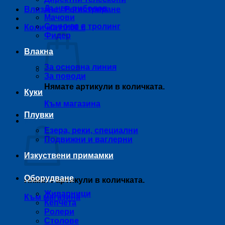
Дънен риболов
Влизане / Регистриране
Мачови
Спининг и тролинг
Количка /
0,00
€
Фидер
Влакна
За основна линия
За поводи
Нямате артикули в количката.
Куки
Към магазина
Плувки
Количка
Езера, реки, специални
Подвижни и ваглерни
Изкуствени примамки
Оборудване
Нямате артикули в количката.
Живарници
Към магазина
Кепчета
Ролери
Столове