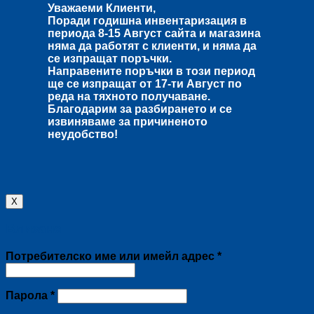
Уважаеми Клиенти,
Поради годишна инвентаризация в
периода
8-15 Август
сайта и магазина
няма да работят с клиенти, и няма да
се изпращат поръчки.
Направените поръчки в този период
ще се изпращат от
17-ти Август
по
реда на тяхното получаване.
Благодарим за разбирането и се
извиняваме за причиненото
неудобство!
X
Влизане
Задължително
Потребителско име или имейл адрес
*
Задължително
Парола
*