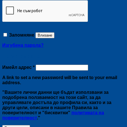
Запомняне
Влизане
Изгубена парола?
Регистриране
Задължително
Имейл адрес
*
A link to set a new password will be sent to your email
address.
"Вашите лични данни ще бъдат използвани за
подобрена ползваемост на този сайт, за да
управлявате достъпа до профила си, както и за
други цели, описани в нашите Правила за
поверителност и "бисквитки"
политиката на
поверителност
."