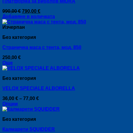
Платформа за риболов MIURA
The
page
options
Original
Текущата
990,00
€
790,00
€
may
price
цена
Добавяне в количката
be
was:
е:
chosen
990,00 €.
790,00 €.
Изчерпан
on
the
Без категория
product
page
Странична маса с тента, мод. 850
250,00
€
Още
Без категория
VELOX SPECIALE ALBORELLA
Price
36,00
€
–
77,00
€
range:
Опции
This
36,00 €
product
through
Без категория
has
77,00 €
multiple
Калмарети SQUIDDER
variants.