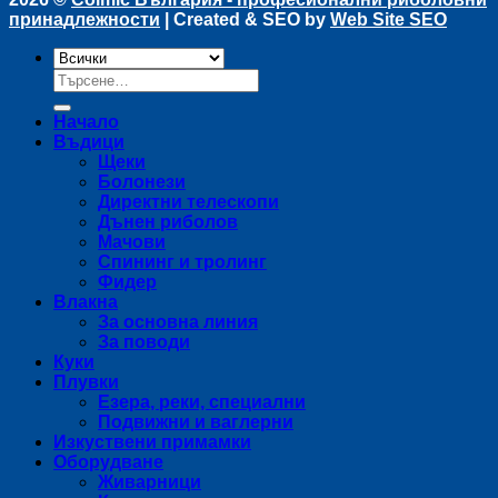
принадлежности
| Created & SEO by
Web Site SEO
Търсене
за:
Начало
Въдици
Щеки
Болонези
Директни телескопи
Дънен риболов
Мачови
Спининг и тролинг
Фидер
Влакна
За основна линия
За поводи
Куки
Плувки
Езера, реки, специални
Подвижни и ваглерни
Изкуствени примамки
Оборудване
Живарници