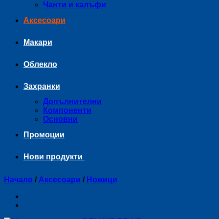
Чанти и калъфи
Аксесоари
Макари
Облекло
Захранки
Допълнителни
Компоненти
Основни
Промоции
Нови продукти
Начало
/
Аксесоари
/
Ножици