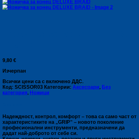
Ножичка за конец DELUXE
BRAID
9,80
€
Изчерпан
Всички цени са с включено ДДС.
Код:
SCISSOR03
Категории:
Аксесоари
,
Без
категория
,
Ножици
Описание
Надеждност, контрол, комфорт – това са само част от
характеристиките на „GRIP“ – новото поколение
професионални инструменти, предназначени да
дадат най-доброто от себе си.
Клещи, ножици, щипки, резачки и други инструменти,