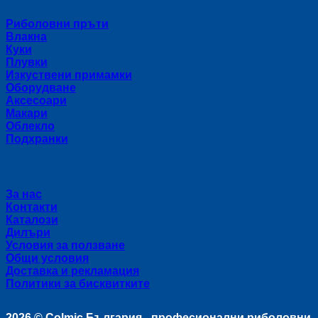
Риболовни пръти
Влакна
Куки
Плувки
Изкуствени примамки
Оборудване
Аксесоари
Макари
Облекло
Подхранки
Полезни връзки
За нас
Контакти
Каталози
Дилъри
Условия за ползване
Общи условия
Доставка и рекламация
Политики за бисквитките
2026 ©
Colmic България - професионални риболовни