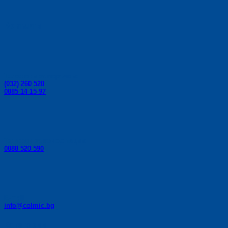
Контакти:
Телефони за поръчки:
(032) 260 520
0885 14 15 97
Телефон за консултации:
0888 520 590
E-mail:
info@colmic.bg
Категории