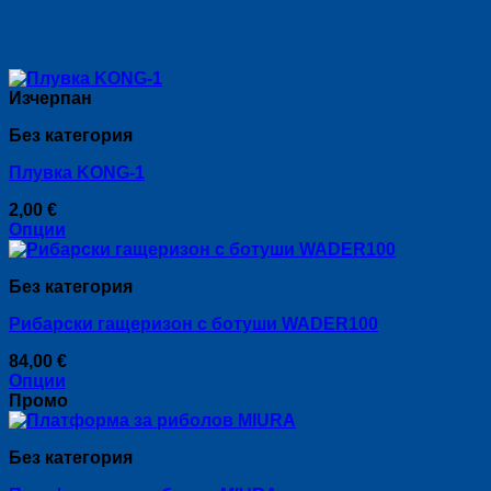
Свързани продукти
Изчерпан
Без категория
Плувка KONG-1
2,00
€
Опции
This
product
Без категория
has
multiple
Рибарски гащеризон с ботуши WADER100
variants.
The
84,00
€
options
Опции
may
This
Промо
be
product
chosen
has
on
Без категория
multiple
the
variants.
product