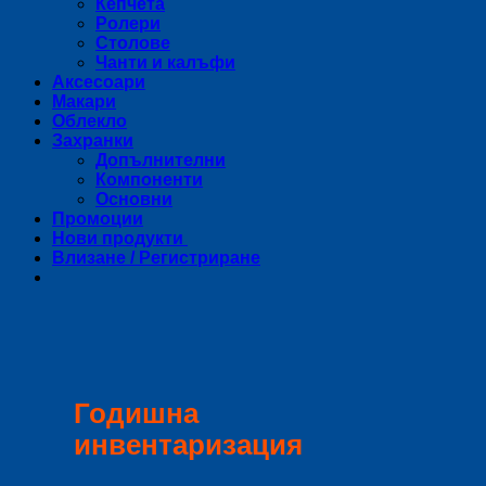
Кепчета
Ролери
Столове
Чанти и калъфи
Аксесоари
Макари
Облекло
Захранки
Допълнителни
Компоненти
Основни
Промоции
Нови продукти
Влизане / Регистриране
Годишна
инвентаризация