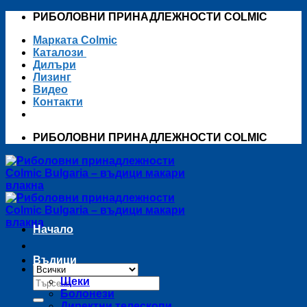
Skip
РИБОЛОВНИ ПРИНАДЛЕЖНОСТИ COLMIC
to
Марката Colmic
content
Каталози
Дилъри
Лизинг
Видео
Контакти
РИБОЛОВНИ ПРИНАДЛЕЖНОСТИ COLMIC
Начало
Въдици
Търсене
Щеки
за:
Болонези
Директни телескопи