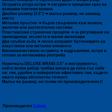
Остриета ултра остри ➔ сигурен и прецизен срез на
всякакви плетени влакна
Джобен размер (3.5″) ➔ малък размер, не заемащ
място
Метален пръстен ➔ бързо свързване към колани,
жилетки или разтегателни системи
Пластмасови странични процепи ➔ за регулиране на
проводници, мъниста и малки аксесоари
Два гръбни зъба ➔ лесно изправят бутониерите на
изкуствени или метални елементи
Висококачествени остриета ➔ издръжливи, остри и
готови за интензивна употреба
Ножичката DELUXE BRAID-3.5″ е инструментът,
който всеки рибар трябва винаги да носи със себе
си: лек, удобен и невероятно ефективен там, където
имате нужда абсолютна точност.
Малък по размер, но голям по производителност!
Допълнителна информация
Производител
Colmic