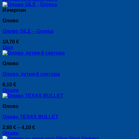
may
be
Изчерпан
chosen
on
Оловo
the
product
Олово SILE – Grossa
page
10,70
€
Още
Оловo
Олово, кутия-6 сектора
6,10
€
Опции
This
product
Оловo
has
multiple
Олово TEXAS BULLET
variants.
The
Price
2,60
€
–
4,10
€
options
range:
Опции
may
This
2,60 €