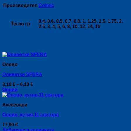
Производител
Colmic
0.4, 0.6, 0.5, 0.7, 0.8, 1, 1.25, 1.5, 1.75, 2,
Тегло гр
2.5, 3, 4, 5, 6, 8, 10, 12, 14, 16
Свързани продукти
Оловo
Оливетки SFERA
Price
3,10
€
–
6,10
€
range:
Опции
This
3,10 €
product
through
Аксесоари
has
6,10 €
multiple
Олово, кутия-11 сектора
variants.
The
17,90
€
options
Добавяне в количката