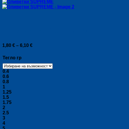
Оливетки SUPREME
Price
1,80
€
–
6,10
€
range:
1,80 €
Тегло гр
through
6,10 €
0.4
0.6
0.8
1
1.25
1.5
1.75
2
2.5
3
4
5