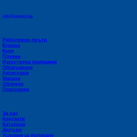
E-mail:
info@colmic.bg
Категории
Риболовни пръти
Влакна
Куки
Плувки
Изкуствени примамки
Оборудване
Аксесоари
Макари
Облекло
Подхранки
Полезни връзки
За нас
Контакти
Каталози
Дилъри
Условия за ползване