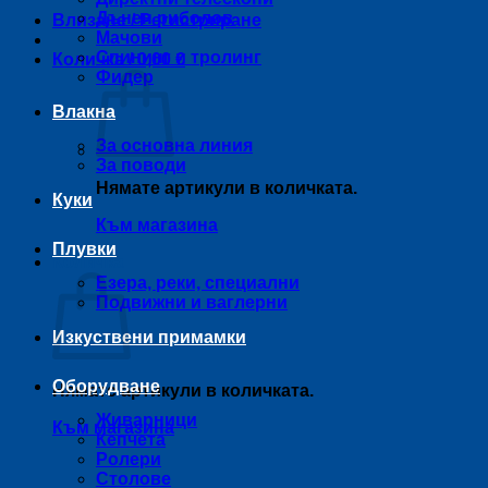
Дънен риболов
Влизане / Регистриране
Мачови
Спининг и тролинг
Количка /
0,00
€
Фидер
Влакна
За основна линия
За поводи
Нямате артикули в количката.
Куки
Към магазина
Плувки
Количка
Езера, реки, специални
Подвижни и ваглерни
Изкуствени примамки
Оборудване
Нямате артикули в количката.
Живарници
Към магазина
Кепчета
Ролери
Столове