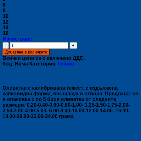
6
8
10
12
14
16
Изчистване
количество
за
Добавяне в количката
Оливетки
Всички цени са с включено ДДС.
SUPREME
Код:
Няма
Категория:
Оловo
Описание
Оливетки с калибрована тежест, с издължена
капковидна форма, без шлаух в отвора. Предлагат се
в опаковка с по 5 броя оливетки от следните
размери: 0.20-0.40-0.60-0.80-1.00- 1.25-1.50-1.75-2.00-
2.50-3.00-4.00-5.00- 6.00-8.00-10.00-12.00-14.00- 16.00-
18.00-20.00-22.00-24.00 грама
Допълнителна информация