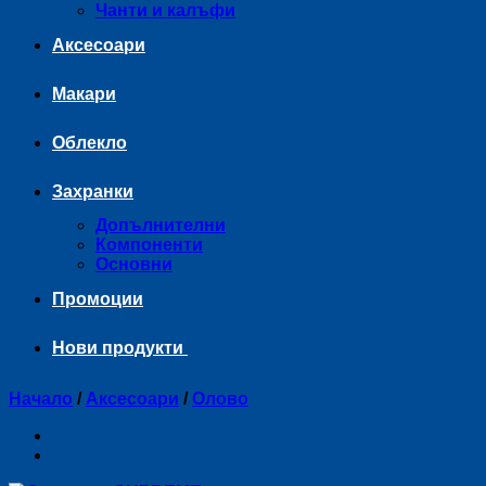
Чанти и калъфи
Аксесоари
Макари
Облекло
Захранки
Допълнителни
Компоненти
Основни
Промоции
Нови продукти
Начало
/
Аксесоари
/
Оловo