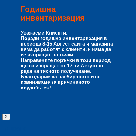
Годишна
инвентаризация
Уважаеми Клиенти,
Поради годишна инвентаризация в
периода
8-15 Август
сайта и магазина
няма да работят с клиенти, и няма да
се изпращат поръчки.
Направените поръчки в този период
ще се изпращат от
17-ти Август
по
реда на тяхното получаване.
Благодарим за разбирането и се
извиняваме за причиненото
неудобство!
X
Влизане