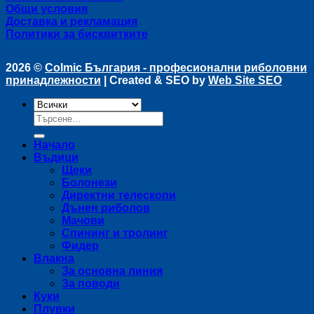
Общи условия
Доставка и рекламация
Политики за бисквитките
2026 ©
Colmic България - професионални риболовни
принадлежности
| Created & SEO by
Web Site SEO
Търсене
за:
Начало
Въдици
Щеки
Болонези
Директни телескопи
Дънен риболов
Мачови
Спининг и тролинг
Фидер
Влакна
За основна линия
За поводи
Куки
Плувки