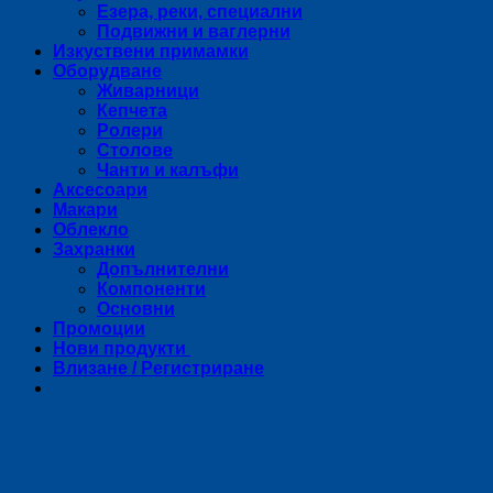
Езера, реки, специални
Подвижни и ваглерни
Изкуствени примамки
Оборудване
Живарници
Кепчета
Ролери
Столове
Чанти и калъфи
Аксесоари
Макари
Облекло
Захранки
Допълнителни
Компоненти
Основни
Промоции
Нови продукти
Влизане / Регистриране