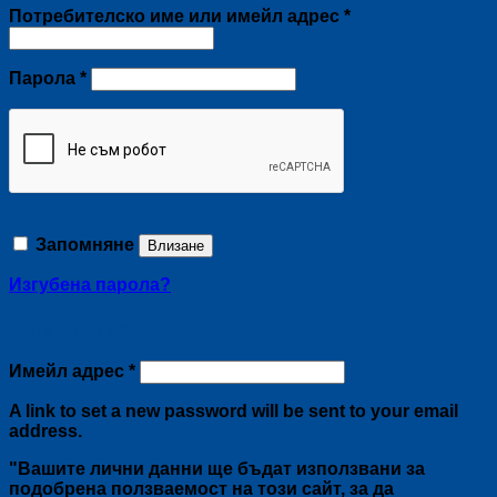
Задължително
Потребителско име или имейл адрес
*
Задължително
Парола
*
Запомняне
Влизане
Изгубена парола?
Регистриране
Задължително
Имейл адрес
*
A link to set a new password will be sent to your email
address.
"Вашите лични данни ще бъдат използвани за
подобрена ползваемост на този сайт, за да