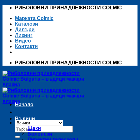
Skip
РИБОЛОВНИ ПРИНАДЛЕЖНОСТИ COLMIC
to
Марката Colmic
content
Каталози
Дилъри
Лизинг
Видео
Контакти
РИБОЛОВНИ ПРИНАДЛЕЖНОСТИ COLMIC
Начало
Въдици
Търсене
Щеки
за:
Болонези
Директни телескопи