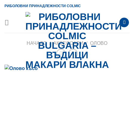
Skip
РИБОЛОВНИ ПРИНАДЛЕЖНОСТИ COLMIC
to
content
НАЧАЛО
/
АКСЕСОАРИ
/
ОЛОВO