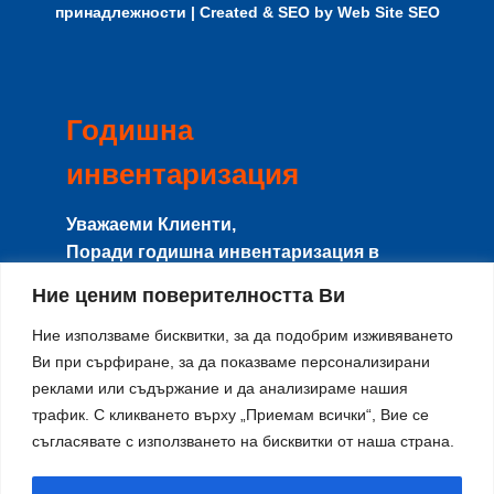
принадлежности
| Created & SEO by
Web Site SEO
Годишна
инвентаризация
Уважаеми Клиенти,
Поради годишна инвентаризация в
периода
8-15 Август
сайта и магазина
Ние ценим поверителността Ви
няма да работят с клиенти, и няма да се
изпращат поръчки.
Ние използваме бисквитки, за да подобрим изживяването
Ви при сърфиране, за да показваме персонализирани
Направените поръчки в този период ще
реклами или съдържание и да анализираме нашия
се изпращат от
17-ти Август
по реда на
трафик. С кликването върху „Приемам всички“, Вие се
тяхното получаване.
съгласявате с използването на бисквитки от наша страна.
Благодарим за разбирането и се
извиняваме за причиненото