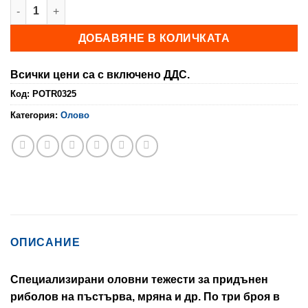
количество за Олово късо
ДОБАВЯНЕ В КОЛИЧКАТА
Всички цени са с включено ДДС.
Код:
POTR0325
Категория:
Оловo
ОПИСАНИЕ
Специализирани оловни тежести за придънен
риболов на пъстърва, мряна и др. По три броя в