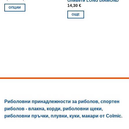
Оливети LONG DIAMOND
range:
14,30
€
2,10 €
ОПЦИИ
through
4,10 €
This
ОЩЕ
product
has
multiple
variants.
The
options
may
be
chosen
on
the
product
page
Риболовни принадлежности за риболов, спортен
риболов - влакна, корди, риболовни щеки,
риболовни пръчки, плувки, куки, макари от Colmic.