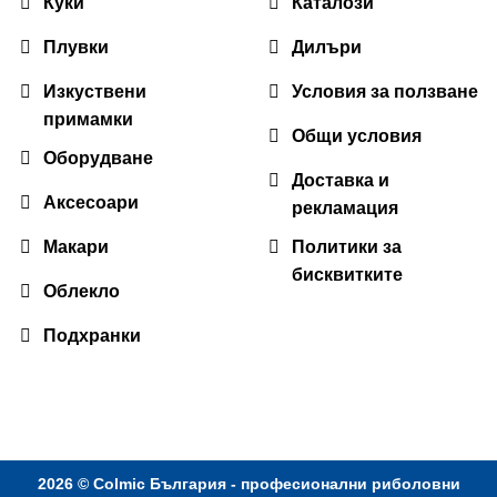
Куки
Каталози
Плувки
Дилъри
Изкуствени
Условия за ползване
примамки
Общи условия
Оборудване
Доставка и
Аксесоари
рекламация
Макари
Политики за
бисквитките
Облекло
Подхранки
2026 ©
Colmic България - професионални риболовни