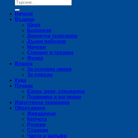
Търсене
за:
Начало
Въдици
Щеки
Болонези
Директни телескопи
Дънен риболов
Мачови
Спининг и тролинг
Фидер
Влакна
За основна линия
За поводи
Куки
Плувки
Езера, реки, специални
Подвижни и ваглерни
Изкуствени примамки
Оборудване
Живарници
Кепчета
Ролери
Столове
Чанти и калъфи