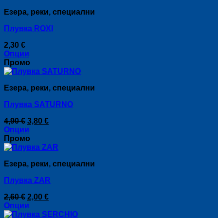
product
chosen
Езера, реки, специални
has
on
multiple
the
Плувка ROXI
variants.
product
The
page
2,30
€
options
Опции
may
This
Промо
be
product
chosen
has
on
Езера, реки, специални
multiple
the
variants.
product
Плувка SATURNO
The
page
options
Original
Текущата
4,90
€
3,80
€
may
price
цена
Опции
be
This
was:
е:
Промо
chosen
product
4,90 €.
3,80 €.
on
has
the
Езера, реки, специални
multiple
product
variants.
page
Плувка ZAR
The
options
Original
Текущата
2,60
€
2,00
€
may
price
цена
Опции
be
This
was:
е:
chosen