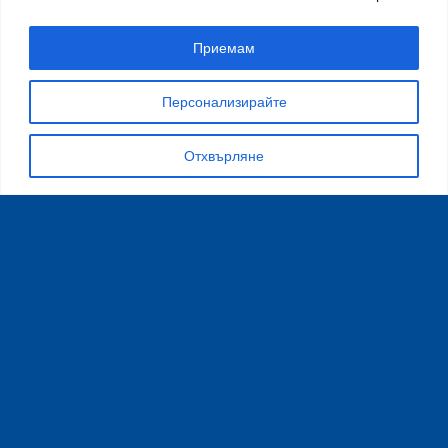
A link to set a new password will be sent to your email
address.
Приемам
"Вашите лични данни ще бъдат използвани за подобрена
ползваемост на този сайт, за да управлявате достъпа до
профила си, както и за други цели, описани в нашите
Персонализирайте
Правила за поверителност и "бисквитки"
политиката на
поверителност
."
Отхвърляне
Регистриране