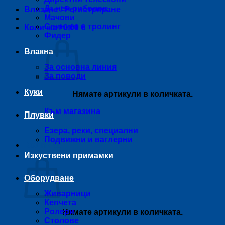
Дънен риболов
Влизане / Регистриране
Мачови
Спининг и тролинг
Количка /
0,00
€
Фидер
Влакна
За основна линия
За поводи
Куки
Нямате артикули в количката.
Към магазина
Плувки
Езера, реки, специални
Подвижни и ваглерни
Количка
Изкуствени примамки
Оборудване
Живарници
Кепчета
Ролери
Нямате артикули в количката.
Столове