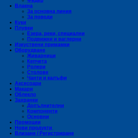
Фидер
Влакна
За основна линия
За поводи
Куки
Плувки
Езера, реки, специални
Подвижни и ваглерни
Изкуствени примамки
Оборудване
Живарници
Кепчета
Ролери
Столове
Чанти и калъфи
Аксесоари
Макари
Облекло
Захранки
Допълнителни
Компоненти
Основни
Промоции
Нови продукти
Влизане / Регистриране