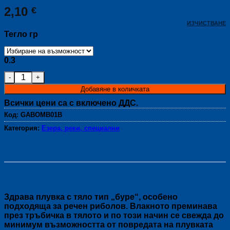
2,10
€
ИЗЧИСТВАНЕ
Тегло гр
0.3
количество за Плувка BOMBARD
Добавяне в количката
Всички цени са с включено ДДС.
Код:
GABOMB01B
Категория:
Езера, реки, специални
Описание
Здрава плувка с тяло тип „буре“, особено
подходяща за речен риболов. Влакното преминава
през тръбичка в тялото и по този начин се свежда до
минимум възможността от повредата на плувката