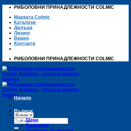
Skip
РИБОЛОВНИ ПРИНАДЛЕЖНОСТИ COLMIC
to
Марката Colmic
content
Каталози
Дилъри
Лизинг
Видео
Контакти
РИБОЛОВНИ ПРИНАДЛЕЖНОСТИ COLMIC
Начало
Въдици
Търсене
Щеки
за:
Болонези
Директни телескопи