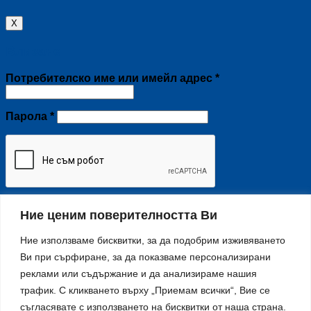
X
Влизане
Задължително
Потребителско име или имейл адрес
*
Задължително
Парола
*
Ние ценим поверителността Ви
Запомняне
Влизане
Ние използваме бисквитки, за да подобрим изживяването
Изгубена парола?
Ви при сърфиране, за да показваме персонализирани
Регистриране
реклами или съдържание и да анализираме нашия
трафик. С кликването върху „Приемам всички“, Вие се
Задължително
Имейл адрес
*
съгласявате с използването на бисквитки от наша страна.