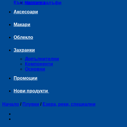
Към магазина
Чанти и калъфи
Аксесоари
Макари
Облекло
Захранки
Допълнителни
Компоненти
Основни
Промоции
Нови продукти
Начало
/
Плувки
/
Езера, реки, специални