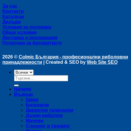
За нас
Контакти
Каталози
Дилъри
Условия за ползване
Общи условия
Доставка и рекламация
Политики за бисквитките
2026 ©
Colmic България - професионални риболовни
принадлежности
| Created & SEO by
Web Site SEO
Търсене
за:
Начало
Въдици
Щеки
Болонези
Директни телескопи
Дънен риболов
Мачови
Спининг и тролинг