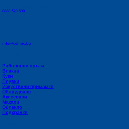
Телефон за консултации:
0888 520 590
E-mail:
info@colmic.bg
Категории
Риболовни пръти
Влакна
Куки
Плувки
Изкуствени примамки
Оборудване
Аксесоари
Макари
Облекло
Подхранки
Полезни връзки