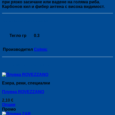
при рязко засичане или вадене на голяма риба.
Карбонов кил и фибер антена с висока видимост.
Допълнителна информация
Тегло гр
0.3
Производител
Colmic
Свързани продукти
Езера, реки, специални
Плувка ROVEZZANO
2,10
€
Опции
This
Промо
product