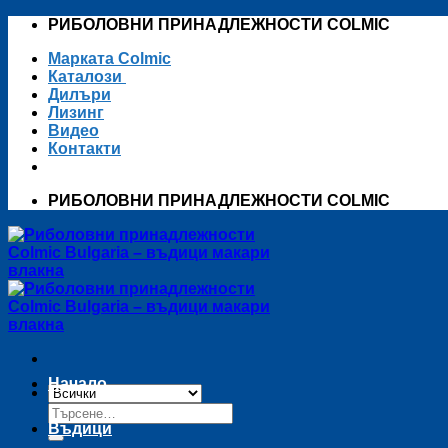
Skip
РИБОЛОВНИ ПРИНАДЛЕЖНОСТИ COLMIC
to
Марката Colmic
content
Каталози
Дилъри
Лизинг
Видео
Контакти
РИБОЛОВНИ ПРИНАДЛЕЖНОСТИ COLMIC
Начало
Търсене
за:
Въдици