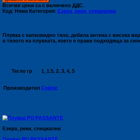
Плувка
Всички цени са с включено ДДС.
COLONIA
Код:
Няма
Категория:
Езера, реки, специални
Описание
Плувка с капковидно тяло, дебела антена с висока ви
в тялото на плувката, което е прави подходяща за сил
Допълнителна информация
Тегло гр
1, 1.5, 2, 3, 4, 5
Производител
Colmic
Свързани продукти
Езера, реки, специални
Плувка PO PASSANTE