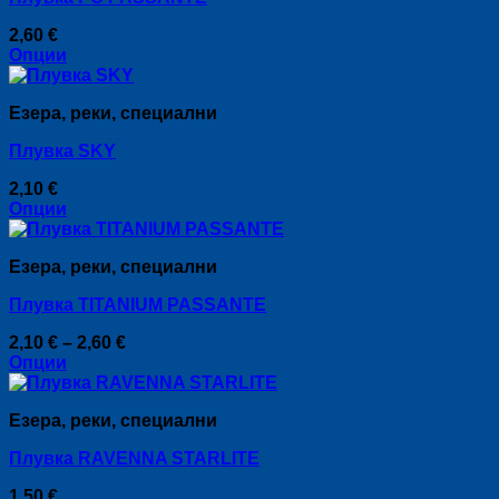
2,60
€
Опции
This
product
Езера, реки, специални
has
multiple
Плувка SKY
variants.
The
2,10
€
options
Опции
may
This
be
product
chosen
Езера, реки, специални
has
on
multiple
the
Плувка TITANIUM PASSANTE
variants.
product
The
page
Price
2,10
€
–
2,60
€
options
range:
Опции
may
This
2,10 €
be
product
through
chosen
Езера, реки, специални
has
2,60 €
on
multiple
the
Плувка RAVENNA STARLITE
variants.
product
The
page
1,50
€