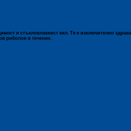
димост и стъкловлакнест кил. Тя е изключително здрав
ов риболов в течение.