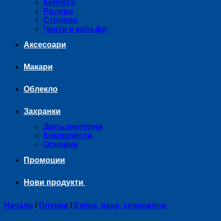
Кепчета
Ролери
Столове
Чанти и калъфи
Аксесоари
Макари
Облекло
Захранки
Допълнителни
Компоненти
Основни
Промоции
Нови продукти
Начало
/
Плувки
/
Езера, реки, специални