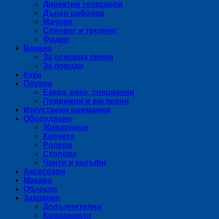
Директни телескопи
Дънен риболов
Мачови
Спининг и тролинг
Фидер
Влакна
За основна линия
За поводи
Куки
Плувки
Езера, реки, специални
Подвижни и ваглерни
Изкуствени примамки
Оборудване
Живарници
Кепчета
Ролери
Столове
Чанти и калъфи
Аксесоари
Макари
Облекло
Захранки
Допълнителни
Компоненти