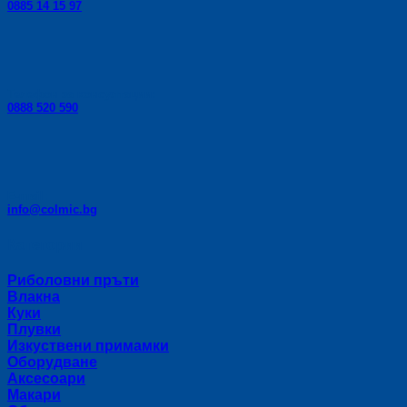
0885 14 15 97
Телефон за консултации:
0888 520 590
E-mail:
info@colmic.bg
Категории
Риболовни пръти
Влакна
Куки
Плувки
Изкуствени примамки
Оборудване
Аксесоари
Макари