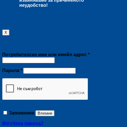
извиняваме за причиненото
неудобство!
X
Влизане
Задължително
Потребителско име или имейл адрес
*
Задължително
Парола
*
Запомняне
Влизане
Изгубена парола?