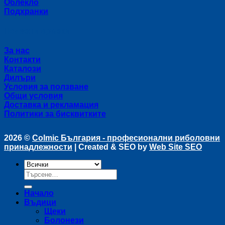
Облекло
Подхранки
Полезни връзки
За нас
Контакти
Каталози
Дилъри
Условия за ползване
Общи условия
Доставка и рекламация
Политики за бисквитките
2026 ©
Colmic България - професионални риболовни
принадлежности
| Created & SEO by
Web Site SEO
Търсене
за:
Начало
Въдици
Щеки
Болонези