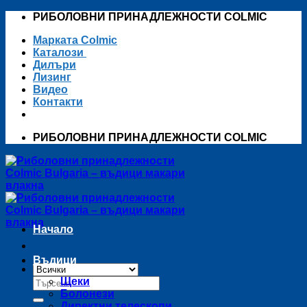
Skip
РИБОЛОВНИ ПРИНАДЛЕЖНОСТИ COLMIC
to
Марката Colmic
content
Каталози
Дилъри
Лизинг
Видео
Контакти
РИБОЛОВНИ ПРИНАДЛЕЖНОСТИ COLMIC
Начало
Въдици
Търсене
Щеки
за:
Болонези
Директни телескопи