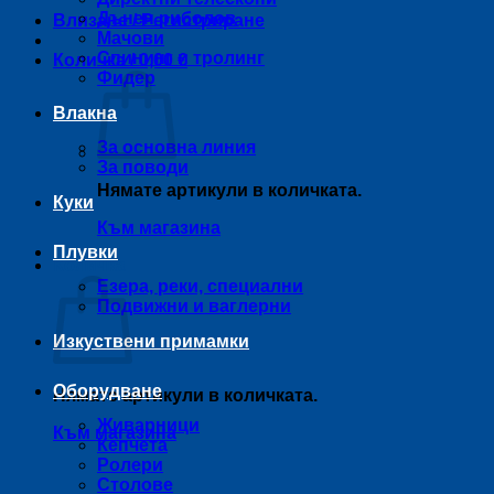
Дънен риболов
Влизане / Регистриране
Мачови
Спининг и тролинг
Количка /
0,00
€
Фидер
Влакна
За основна линия
За поводи
Нямате артикули в количката.
Куки
Към магазина
Плувки
Количка
Езера, реки, специални
Подвижни и ваглерни
Изкуствени примамки
Оборудване
Нямате артикули в количката.
Живарници
Към магазина
Кепчета
Ролери
Столове