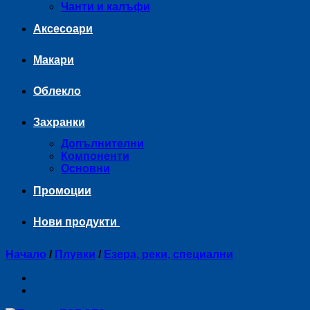
Чанти и калъфи
Аксесоари
Макари
Облекло
Захранки
Допълнителни
Компоненти
Основни
Промоции
Нови продукти
Начало
/
Плувки
/
Езера, реки, специални