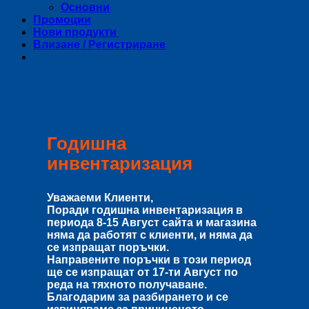
Основни
Промоции
Нови продукти
Влизане / Регистриране
Годишна
инвентаризация
Уважаеми Клиенти,
Поради годишна инвентаризация в
периода
8-15 Август
сайта и магазина
няма да работят с клиенти, и няма да
се изпращат поръчки.
Направените поръчки в този период
ще се изпращат от
17-ти Август
по
реда на тяхното получаване.
Благодарим за разбирането и се