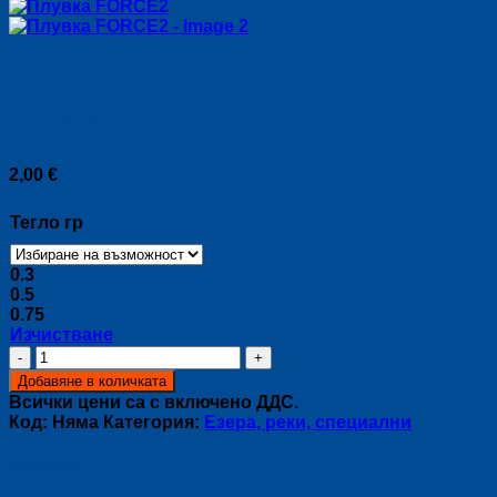
Плувка FORCE2
2,00
€
Тегло гр
0.3
0.5
0.75
Изчистване
количество
за
Добавяне в количката
Плувка
Всички цени са с включено ДДС.
FORCE2
Код:
Няма
Категория:
Езера, реки, специални
Описание