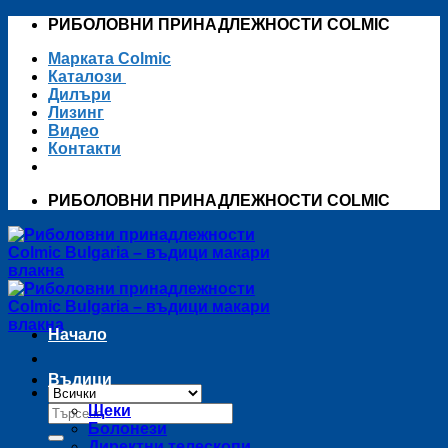
Skip
РИБОЛОВНИ ПРИНАДЛЕЖНОСТИ COLMIC
to
Марката Colmic
content
Каталози
Дилъри
Лизинг
Видео
Контакти
РИБОЛОВНИ ПРИНАДЛЕЖНОСТИ COLMIC
Начало
Въдици
Търсене
Щеки
за:
Болонези
Директни телескопи