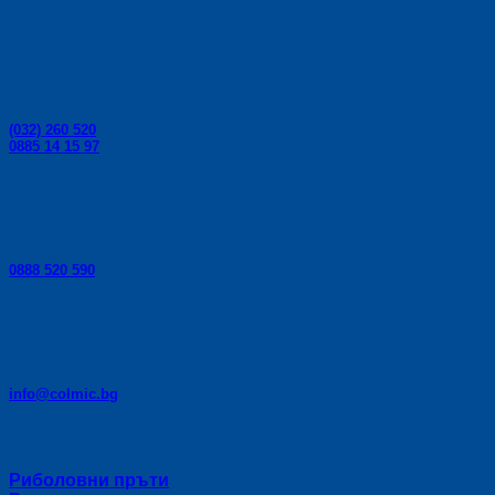
Контакти:
on
the
product
page
Телефони за поръчки:
(032) 260 520
0885 14 15 97
Телефон за консултации:
0888 520 590
E-mail:
info@colmic.bg
Категории
Риболовни пръти