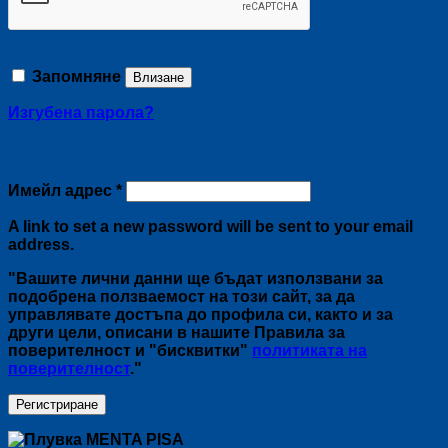
Запомняне
Влизане
Изгубена парола?
Регистриране
Задължително
Имейл адрес
*
A link to set a new password will be sent to your email
address.
"Вашите лични данни ще бъдат използвани за
подобрена ползваемост на този сайт, за да
управлявате достъпа до профила си, както и за
други цели, описани в нашите Правила за
поверителност и "бисквитки"
политиката на
поверителност
."
Регистриране