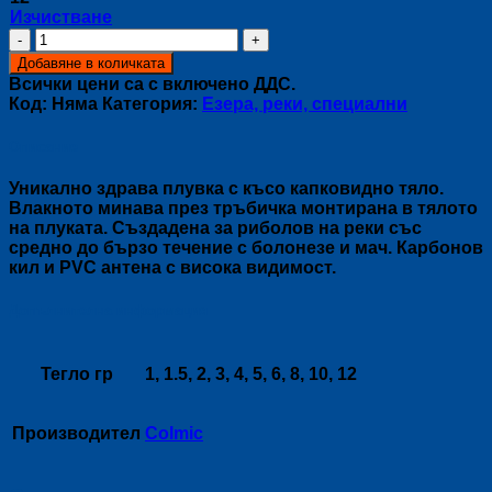
Изчистване
количество
за
Добавяне в количката
Плувка
Всички цени са с включено ДДС.
MENTA
Код:
Няма
Категория:
Езера, реки, специални
PISA
Описание
Уникално здрава плувка с късо капковидно тяло.
Влакното минава през тръбичка монтирана в тялото
на плуката. Създадена за риболов на реки със
средно до бързо течение с болонезе и мач. Карбонов
кил и PVC антена с висока видимост.
Допълнителна информация
Тегло гр
1, 1.5, 2, 3, 4, 5, 6, 8, 10, 12
Производител
Colmic