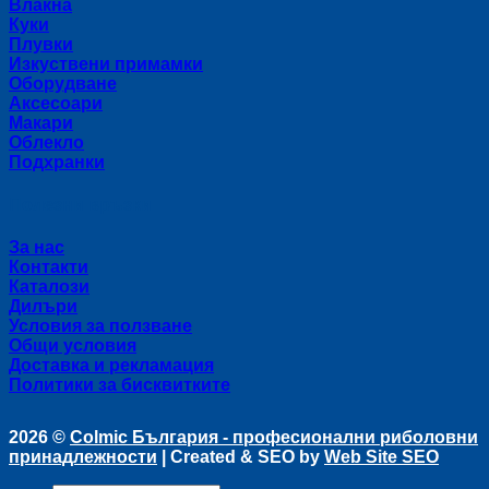
Влакна
Куки
Плувки
Изкуствени примамки
Оборудване
Аксесоари
Макари
Облекло
Подхранки
Полезни връзки
За нас
Контакти
Каталози
Дилъри
Условия за ползване
Общи условия
Доставка и рекламация
Политики за бисквитките
2026 ©
Colmic България - професионални риболовни
принадлежности
| Created & SEO by
Web Site SEO