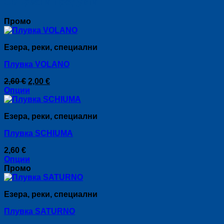
Свързани продукти
Промо
Езера, реки, специални
Плувка VOLANO
Original
Текущата
2,60
€
2,00
€
price
цена
Опции
This
was:
е:
product
2,60 €.
2,00 €.
Езера, реки, специални
has
multiple
Плувка SCHIUMA
variants.
The
2,60
€
options
Опции
may
This
Промо
be
product
chosen
has
on
Езера, реки, специални
multiple
the
variants.
product
Плувка SATURNO
The
page
options