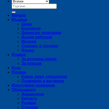
Търсене
за:
Начало
Въдици
Щеки
Болонези
Директни телескопи
Дънен риболов
Мачови
Спининг и тролинг
Фидер
Влакна
За основна линия
За поводи
Куки
Плувки
Езера, реки, специални
Подвижни и ваглерни
Изкуствени примамки
Оборудване
Живарници
Кепчета
Ролери
Столове