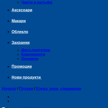
Чанти и калъфи
Аксесоари
Макари
Облекло
Захранки
Допълнителни
Компоненти
Основни
Промоции
Нови продукти
Начало
/
Плувки
/
Езера, реки, специални