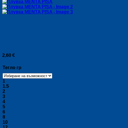
Плувка MENTA PISA
2,60
€
Тегло гр
1
1.5
2
3
4
5
6
8
10
12