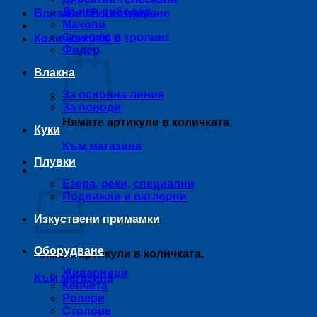
Дънен риболов
Влизане / Регистриране
Мачови
Спининг и тролинг
Количка /
0,00
€
Фидер
Влакна
За основна линия
За поводи
Нямате артикули в количката.
Куки
Към магазина
Плувки
Количка
Езера, реки, специални
Подвижни и ваглерни
Изкуствени примамки
Оборудване
Нямате артикули в количката.
Живарници
Към магазина
Кепчета
Ролери
Столове