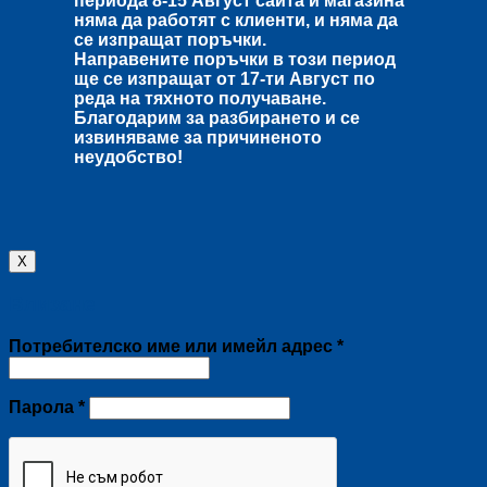
периода
8-15 Август
сайта и магазина
няма да работят с клиенти, и няма да
се изпращат поръчки.
Направените поръчки в този период
ще се изпращат от
17-ти Август
по
реда на тяхното получаване.
Благодарим за разбирането и се
извиняваме за причиненото
неудобство!
X
Влизане
Задължително
Потребителско име или имейл адрес
*
Задължително
Парола
*