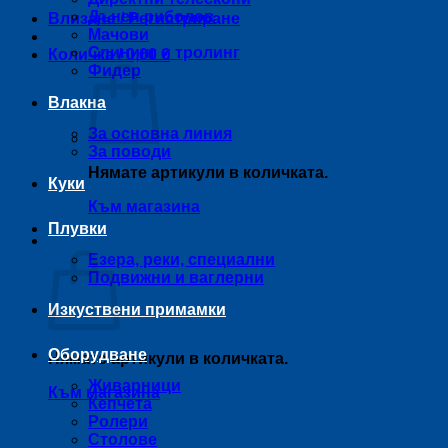
Дънен риболов
Влизане / Регистриране
Мачови
Спининг и тролинг
Количка /
0,00
€
Фидер
Влакна
За основна линия
За поводи
Нямате артикули в количката.
Куки
Към магазина
Плувки
Количка
Езера, реки, специални
Подвижни и ваглерни
Изкуствени примамки
Оборудване
Нямате артикули в количката.
Живарници
Към магазина
Кепчета
Ролери
Столове