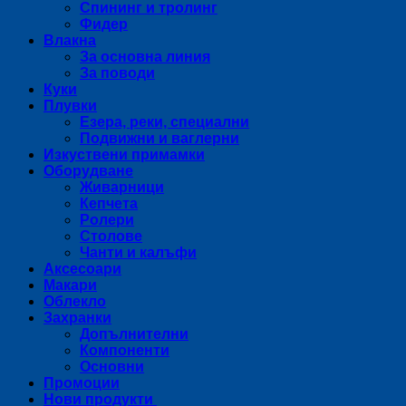
Спининг и тролинг
Фидер
Влакна
За основна линия
За поводи
Куки
Плувки
Езера, реки, специални
Подвижни и ваглерни
Изкуствени примамки
Оборудване
Живарници
Кепчета
Ролери
Столове
Чанти и калъфи
Аксесоари
Макари
Облекло
Захранки
Допълнителни
Компоненти
Основни
Промоции
Нови продукти