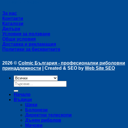
Полезни връзки
За нас
Контакти
Каталози
Дилъри
Условия за ползване
Общи условия
Доставка и рекламация
Политики за бисквитките
2026 ©
Colmic България - професионални риболовни
принадлежности
| Created & SEO by
Web Site SEO
Търсене
за:
Начало
Въдици
Щеки
Болонези
Директни телескопи
Дънен риболов
Мачови