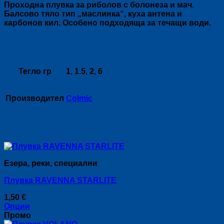
Проходна плувка за риболов с болонеза и мач.
Балсово тяло тип „маслинка“, куха антена и
карбонов кил. Особено подходяща за течащи води.
Допълнителна информация
Тегло гр
1, 1.5, 2, 6
Производител
Colmic
Свързани продукти
Езера, реки, специални
Плувка RAVENNA STARLITE
1,50
€
Опции
This
Промо
product