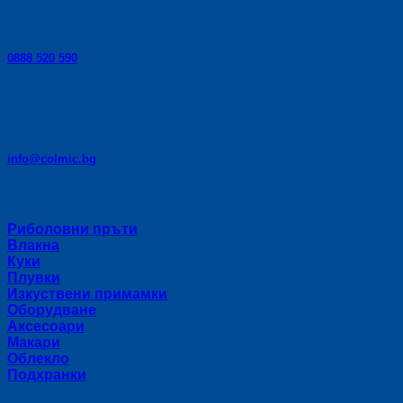
Телефон за консултации:
0888 520 590
E-mail:
info@colmic.bg
Категории
Риболовни пръти
Влакна
Куки
Плувки
Изкуствени примамки
Оборудване
Аксесоари
Макари
Облекло
Подхранки