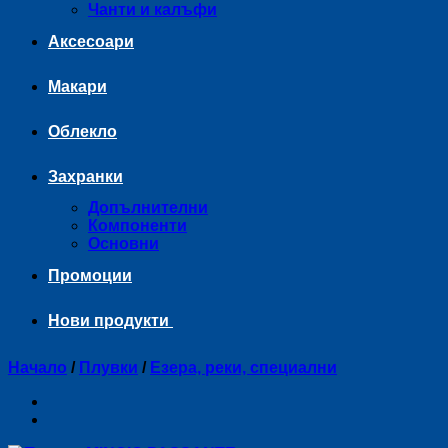
Чанти и калъфи
Аксесоари
Макари
Облекло
Захранки
Допълнителни
Компоненти
Основни
Промоции
Нови продукти
Начало
/
Плувки
/
Езера, реки, специални