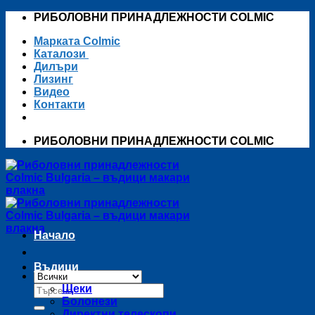
Skip
РИБОЛОВНИ ПРИНАДЛЕЖНОСТИ COLMIC
to
Марката Colmic
content
Каталози
Дилъри
Лизинг
Видео
Контакти
РИБОЛОВНИ ПРИНАДЛЕЖНОСТИ COLMIC
Начало
Въдици
Търсене
Щеки
за:
Болонези
Директни телескопи