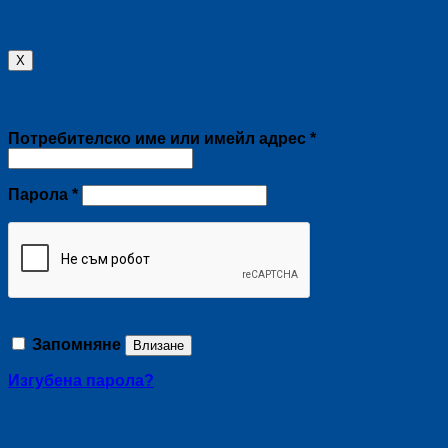
X
Влизане
Задължително
Потребителско име или имейл адрес
*
Задължително
Парола
*
Запомняне
Влизане
Изгубена парола?
Регистриране