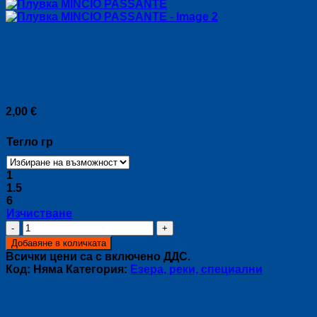
Плувка MINCIO PASSANTE
2,00
€
Тегло гр
1
1.5
6
Изчистване
количество
за
Добавяне в количката
Плувка
Всички цени са с включено ДДС.
MINCIO
Код:
Няма
Категория:
Езера, реки, специални
PASSANTE
Описание