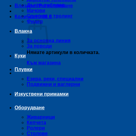
Дънен риболов
Влизане / Регистриране
Мачови
Спининг и тролинг
Количка /
0,00
€
Фидер
Влакна
За основна линия
За поводи
Нямате артикули в количката.
Куки
Към магазина
Плувки
Езера, реки, специални
Подвижни и ваглерни
Изкуствени примамки
Оборудване
Живарници
Кепчета
Ролери
Столове