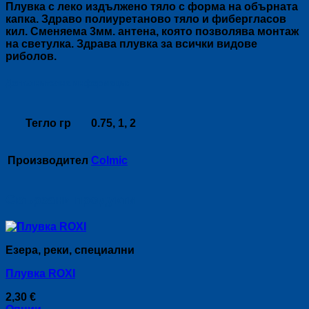
Плувка с леко издължено тяло с форма на обърната
капка. Здраво полиуретаново тяло и фибергласов
кил. Сменяема 3мм. антена, която позволява монтаж
на светулка. Здрава плувка за всички видове
риболов.
Допълнителна информация
Тегло гр
0.75, 1, 2
Производител
Colmic
Свързани продукти
Езера, реки, специални
Плувка ROXI
2,30
€