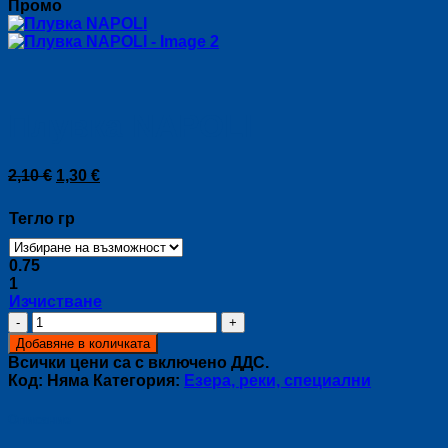
Промо
Плувка NAPOLI
Original
Текущата
2,10
€
1,30
€
price
цена
was:
е:
Тегло гр
2,10 €.
1,30 €.
0.75
1
Изчистване
количество
за
Добавяне в количката
Плувка
Всички цени са с включено ДДС.
NAPOLI
Код:
Няма
Категория:
Езера, реки, специални
Описание