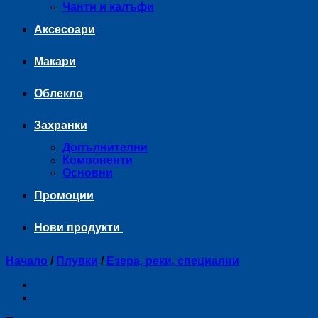
Чанти и калъфи
Аксесоари
Макари
Облекло
Захранки
Допълнителни
Компоненти
Основни
Промоции
Нови продукти
Начало
/
Плувки
/
Езера, реки, специални