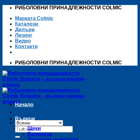
Skip
РИБОЛОВНИ ПРИНАДЛЕЖНОСТИ COLMIC
to
Марката Colmic
content
Каталози
Дилъри
Лизинг
Видео
Контакти
РИБОЛОВНИ ПРИНАДЛЕЖНОСТИ COLMIC
Начало
Въдици
Търсене
Щеки
за:
Болонези
Директни телескопи