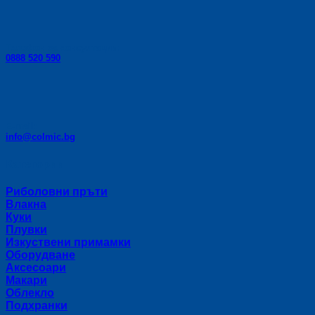
Телефон за консултации:
0888 520 590
E-mail:
info@colmic.bg
Категории
Риболовни пръти
Влакна
Куки
Плувки
Изкуствени примамки
Оборудване
Аксесоари
Макари
Облекло
Подхранки