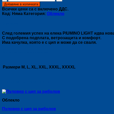
за
Добавяне в количката
Рибарски
Всички цени са с включено ДДС.
елек
Код:
Няма
Категория:
Облекло
PIUMINO
DELUXE
Описание
След големия успех на елека PIUMINO LIGHT идва нов
С подобрена подплата, ветрозащита и комфорт.
Има качулка, която е с цип и може да се сваля.
Допълнителна информация
Размери
M, L, XL, XXL, XXXL, XXXXL
Свързани продукти
Облекло
Пуловер с цип за риболов