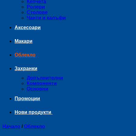
Кепчета
Ролери
Столове
Чанти и калъфи
Аксесоари
Макари
Облекло
Захранки
Допълнителни
Компоненти
Основни
Промоции
Нови продукти
Начало
/
Облекло