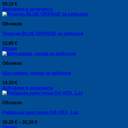
50,10
€
Добавяне в количката
Облекло
Тениска BLUE-ORANGE за риболов
12,80
€
Опции
This
product
Облекло
has
multiple
Шал-шапка, полар за риболов
variants.
The
14,30
€
options
Добавяне в количката
may
be
chosen
Облекло
on
the
Рибарска престилка DA VITA, Lux
product
page
Price
30,20
€
–
32,20
€
range:
Опции