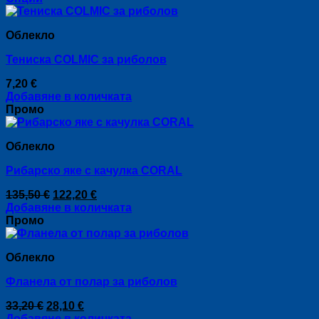
This
30,20 €
product
through
Облекло
has
32,20 €
multiple
Тениска COLMIC за риболов
variants.
The
7,20
€
options
Добавяне в количката
may
Промо
be
chosen
on
Облекло
the
product
Рибарско яке с качулка CORAL
page
Original
Текущата
135,50
€
122,20
€
price
цена
Добавяне в количката
was:
е:
Промо
135,50 €.
122,20 €.
Облекло
Фланела от полар за риболов
Original
Текущата
33,20
€
28,10
€
price
цена
Добавяне в количката