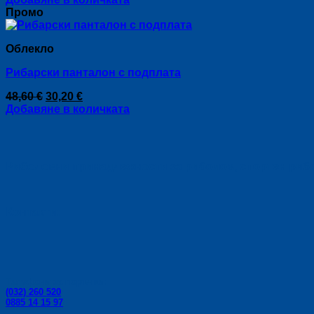
was:
е:
Промо
33,20 €.
28,10 €.
Облекло
Рибарски панталон с подплата
Original
Текущата
48,60
€
30,20
€
price
цена
Добавяне в количката
was:
е:
48,60 €.
30,20 €.
Риболовни принадлежности за риболов, спортен риболо
Контакти:
Телефони за поръчки:
(032) 260 520
0885 14 15 97