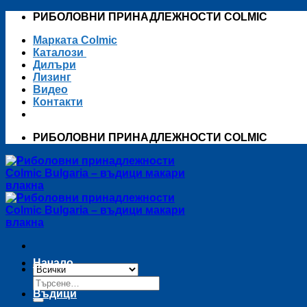
Skip
РИБОЛОВНИ ПРИНАДЛЕЖНОСТИ COLMIC
to
Марката Colmic
content
Каталози
Дилъри
Лизинг
Видео
Контакти
РИБОЛОВНИ ПРИНАДЛЕЖНОСТИ COLMIC
Начало
Търсене
за:
Въдици