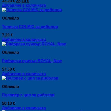
Original
Текущата
33,20
€
28,10
€
may
price
цена
Добавяне в количката
be
was:
е:
chosen
33,20 €.
28,10 €.
on
Облекло
the
product
Тениска COLMIC за риболов
page
7,20
€
Добавяне в количката
Облекло
Рибарски суичър ROYAL, New
57,30
€
Добавяне в количката
Облекло
Пуловер с цип за риболов
50,10
€
Добавяне в количката