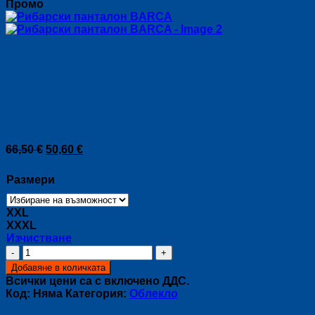
Промо
Рибарски панталон
BARCA
Original
Текущата
66,50
€
50,60
€
price
цена
was:
е:
Размери
66,50 €.
50,60 €.
XXL
XXXL
Изчистване
количество
за
Добавяне в количката
Рибарски
Всички цени са с включено ДДС.
панталон
Код:
Няма
Категория:
Облекло
BARCA