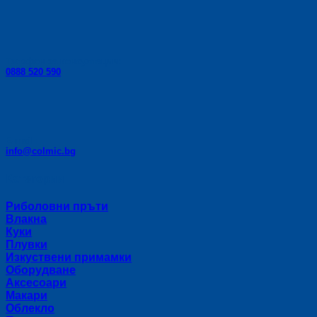
Телефон за консултации:
0888 520 590
E-mail:
info@colmic.bg
Категории
Риболовни пръти
Влакна
Куки
Плувки
Изкуствени примамки
Оборудване
Аксесоари
Макари
Облекло