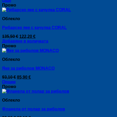
Още
Промо
Облекло
Рибарско яке с качулка CORAL
Original
Текущата
135,50
€
122,20
€
price
цена
Добавяне в количката
was:
е:
Промо
135,50 €.
122,20 €.
Облекло
Яке за риболов MONACO
Original
Текущата
93,10
€
85,90
€
price
цена
Опции
This
was:
е:
Промо
product
93,10 €.
85,90 €.
has
Облекло
multiple
variants.
Фланела от полар за риболов
The
options