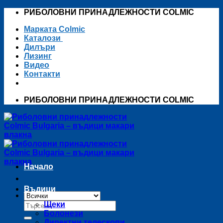
Skip
РИБОЛОВНИ ПРИНАДЛЕЖНОСТИ COLMIC
to
Марката Colmic
content
Каталози
Дилъри
Лизинг
Видео
Контакти
РИБОЛОВНИ ПРИНАДЛЕЖНОСТИ COLMIC
Начало
Въдици
Търсене
Щеки
за:
Болонези
Директни телескопи