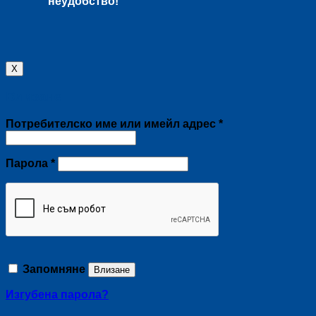
неудобство!
X
Влизане
Задължително
Потребителско име или имейл адрес
*
Задължително
Парола
*
Запомняне
Влизане
Изгубена парола?