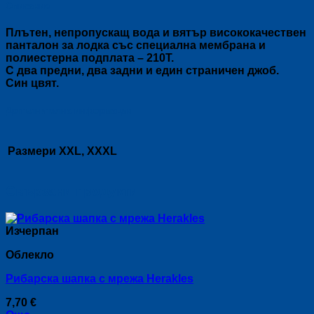
Описание
Плътен, непропускащ вода и вятър висококачествен
панталон за лодка със специална мембрана и
полиестерна подплата – 210Т.
С два предни, два задни и един страничен джоб.
Син цвят.
Допълнителна информация
Размери
XXL, XXXL
Свързани продукти
Изчерпан
Облекло
Рибарска шапка с мрежа Herakles
7,70
€