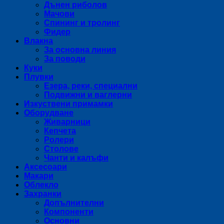
Дънен риболов
Мачови
Спининг и тролинг
Фидер
Влакна
За основна линия
За поводи
Куки
Плувки
Езера, реки, специални
Подвижни и ваглерни
Изкуствени примамки
Оборудване
Живарници
Кепчета
Ролери
Столове
Чанти и калъфи
Аксесоари
Макари
Облекло
Захранки
Допълнителни
Компоненти
Основни