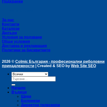
Подхранки
Полезни връзки
За нас
Контакти
Каталози
Дилъри
Условия за ползване
Общи условия
Доставка и рекламация
Политики за бисквитките
2026 ©
Colmic България - професионални риболовни
принадлежности
| Created & SEO by
Web Site SEO
Търсене
за:
Начало
Въдици
Щеки
Болонези
Директни телескопи