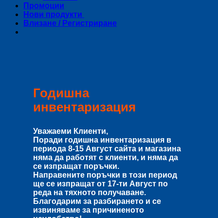
Промоции
Нови продукти
Влизане / Регистриране
Годишна
инвентаризация
Уважаеми Клиенти,
Поради годишна инвентаризация в
периода
8-15 Август
сайта и магазина
няма да работят с клиенти, и няма да
се изпращат поръчки.
Направените поръчки в този период
ще се изпращат от
17-ти Август
по
реда на тяхното получаване.
Благодарим за разбирането и се
извиняваме за причиненото