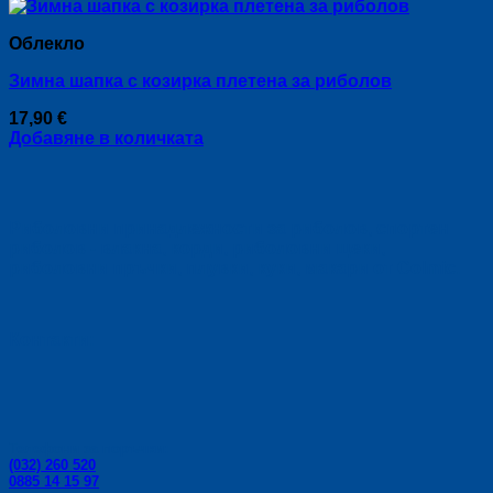
Облекло
Зимна шапка с козирка плетена за риболов
17,90
€
Добавяне в количката
Риболовни принадлежности за риболов, спортен
риболов - влакна, корди, риболовни щеки,
риболовни пръчки, плувки, куки, макари от Colmic.
Контакти:
Телефони за поръчки:
(032) 260 520
0885 14 15 97