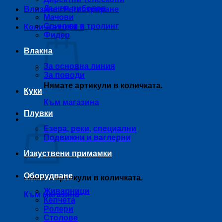
Дънен риболов
Влизане / Регистриране
Мачови
Спининг и тролинг
Количка /
0,00
€
Фидер
Влакна
За основна линия
За поводи
Нямате артикули в количката.
Куки
Към магазина
Плувки
Количка
Езера, реки, специални
Подвижни и ваглерни
Изкуствени примамки
Оборудване
Нямате артикули в количката.
Живарници
Към магазина
Кепчета
Ролери
Столове