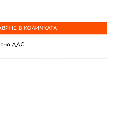
уичър ROYAL, New
ВЯНЕ В КОЛИЧКАТА
чено ДДС.