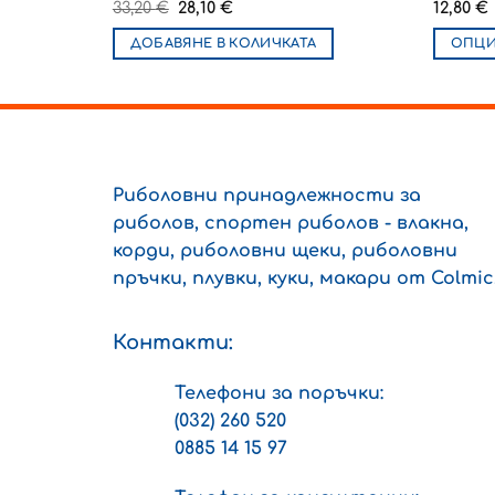
Original
Текущата
33,20
€
28,10
€
12,80
€
price
цена
was:
е:
ДОБАВЯНЕ В КОЛИЧКАТА
ОПЦ
33,20 €.
28,10 €.
This
produc
has
multipl
variant
Риболовни принадлежности за
The
риболов, спортен риболов - влакна,
option
may
корди, риболовни щеки, риболовни
be
пръчки, плувки, куки, макари от Colmic
chosen
on
Контакти:
the
produc
Телефони за поръчки:
page
(032) 260 520
0885 14 15 97