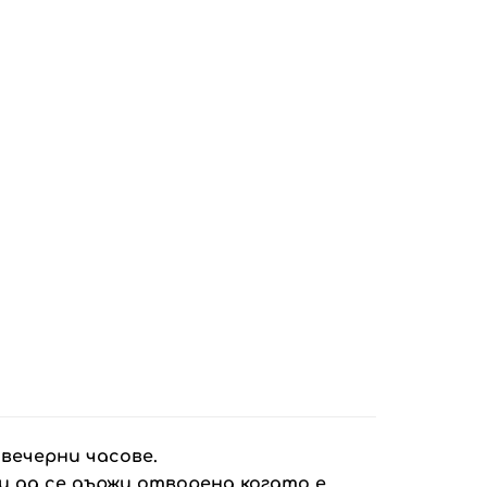
 вечерни часове.
и да се държи отворена когато е