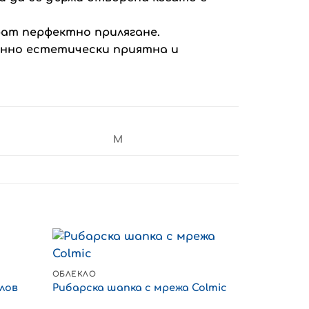
рат перфектно прилягане.
енно естетически приятна и
M
ОБЛЕКЛО
ОБЛЕКЛО
Шапка за 
лов
Рибарска шапка с мрежа Colmic
Papalina