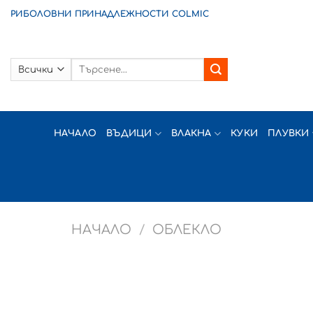
Skip
РИБОЛОВНИ ПРИНАДЛЕЖНОСТИ COLMIC
to
content
Търсене
за:
НАЧАЛО
ВЪДИЦИ
ВЛАКНА
КУКИ
ПЛУВКИ
НАЧАЛО
/
ОБЛЕКЛО