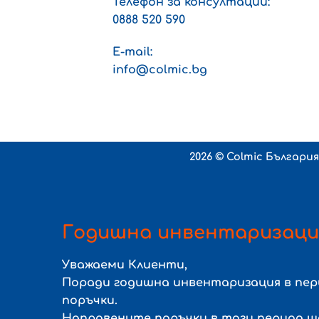
Телефон за консултации:
0888 520 590
E-mail:
info@colmic.bg
2026 ©
Colmic Българи
Годишна инвентаризаци
Уважаеми Клиенти,
Поради годишна инвентаризация в пе
поръчки.
Направените поръчки в този период 