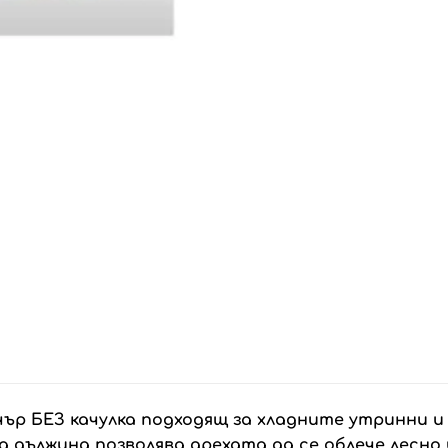
чър БЕЗ качулка подходящ за хладните утринни и
 дължина позволява дрехата да се облече лесно 