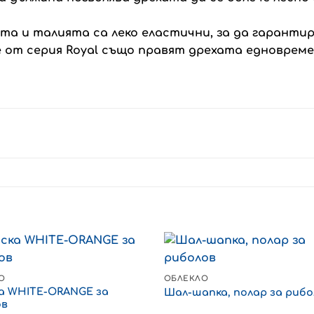
а и талията са леко еластични, за да гаранти
 от серия Royal също правят дрехата едноврем
О
ОБЛЕКЛО
а WHITE-ORANGE за
Шал-шапка, полар за рибо
ов