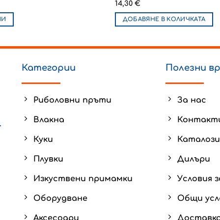
14,30
€
ИИ
ДОБАВЯНЕ В КОЛИЧКАТА
t
e
Категории
Полезни в
s.
s
Риболовни пръти
За нас
Влакна
Контакт
.
Куки
Каталози
Плувки
Дилъри
t
Изкуствени примамки
Условия з
Оборудване
Общи усл
Аксесоари
Доставка