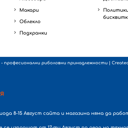
Макари
Политики
бисквит
Облекло
Подхранки
я - професионални риболовни принадлежности
| Create
я
риода
8-15 Август
сайта и магазина няма да работ
ще се изпращат от
17-ти Август
по реда на тяхно