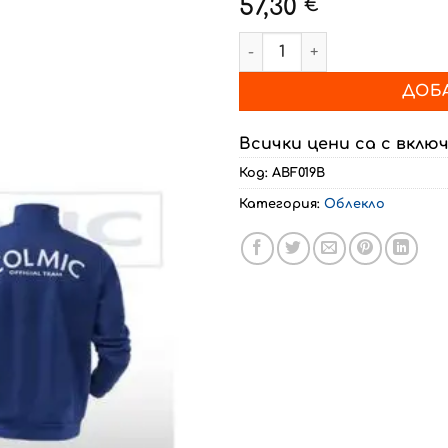
57,30
€
количество за Рибарски с
ДОБА
Всички цени са с вклю
Код:
ABF019B
Категория:
Облекло