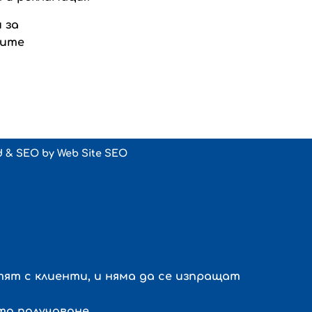
 за
ките
d & SEO by
Web Site SEO
ят с клиенти, и няма да се изпращат
то получаване.