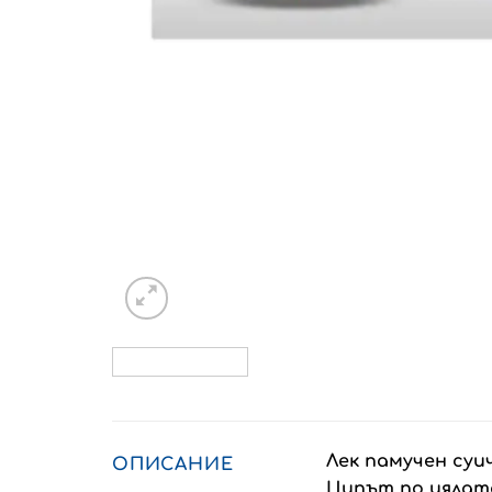
Лек памучeн суи
ОПИСАНИЕ
Ципът по цялата