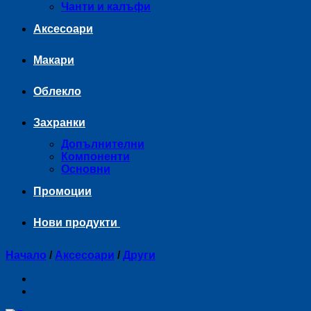
Чанти и калъфи
Аксесоари
Макари
Облекло
Захранки
Допълнителни
Компоненти
Основни
Промоции
Нови продукти
Начало
/
Аксесоари
/
Други