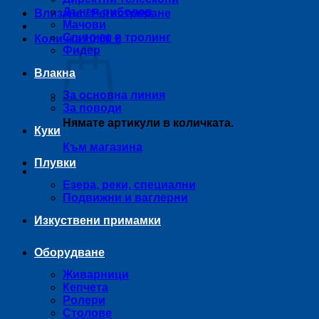
Дънен риболов
Влизане / Регистриране
Мачови
Спининг и тролинг
Количка /
0,00
€
Фидер
Влакна
За основна линия
За поводи
Нямате артикули в количката.
Куки
Към магазина
Плувки
Езера, реки, специални
Подвижни и ваглерни
Изкуствени примамки
Оборудване
Живарници
Кепчета
Ролери
Столове