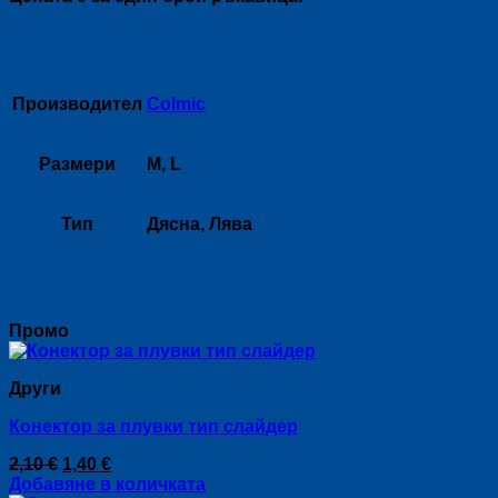
Допълнителна информация
Производител
Colmic
Размери
M, L
Тип
Дясна, Лява
Свързани продукти
Промо
Други
Конектор за плувки тип слайдер
Original
Текущата
2,10
€
1,40
€
price
цена
Добавяне в количката