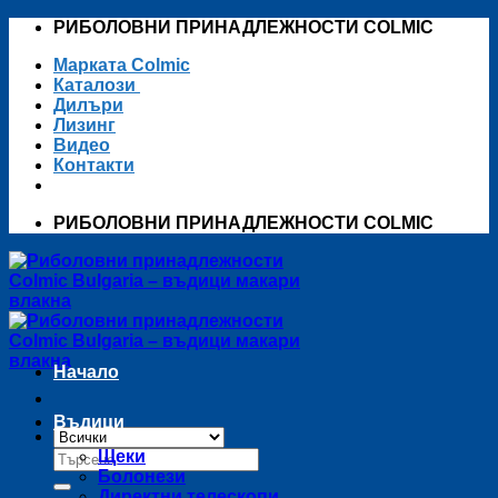
Skip
РИБОЛОВНИ ПРИНАДЛЕЖНОСТИ COLMIC
to
Марката Colmic
content
Каталози
Дилъри
Лизинг
Видео
Контакти
РИБОЛОВНИ ПРИНАДЛЕЖНОСТИ COLMIC
Начало
Въдици
Търсене
Щеки
за:
Болонези
Директни телескопи