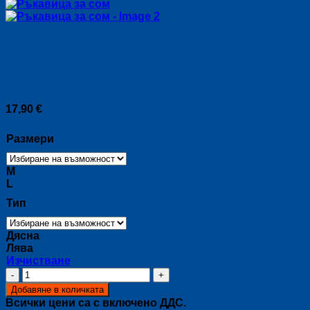
Ръкавица за сом
17,90
€
Размери
M
L
Тип
Дясна
Лява
Изчистване
количество
за
Добавяне в количката
Ръкавица
Всички цени са с включено ДДС.