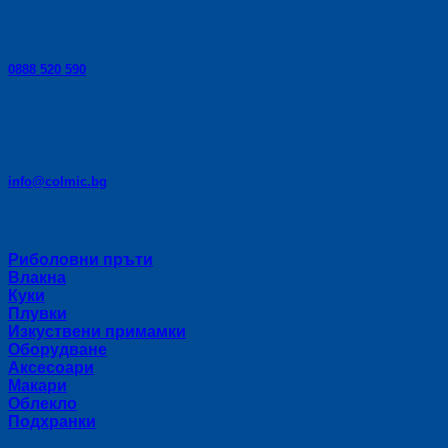
Телефон за консултации:
0888 520 590
E-mail:
info@colmic.bg
Категории
Риболовни пръти
Влакна
Куки
Плувки
Изкуствени примамки
Оборудване
Аксесоари
Макари
Облекло
Подхранки