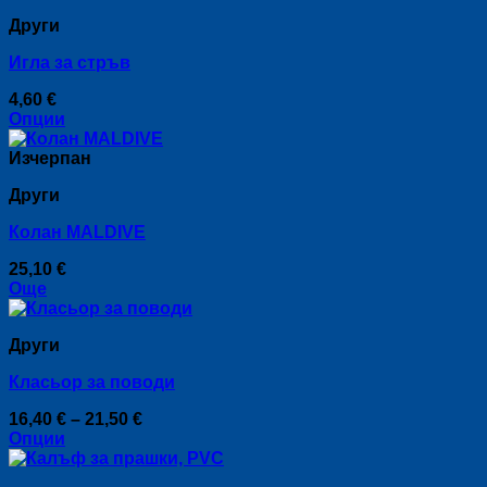
product
through
on
Други
has
10,70 €
the
multiple
product
Игла за стръв
variants.
page
The
4,60
€
options
Опции
may
This
be
product
Изчерпан
chosen
has
on
Други
multiple
the
variants.
product
Колан MALDIVE
The
page
options
25,10
€
may
Още
be
chosen
on
Други
the
product
Класьор за поводи
page
Price
16,40
€
–
21,50
€
range:
Опции
This
16,40 €
product
through