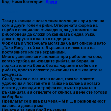
за
Код:
Няма
Категория:
Други
сом
Описание
Тази ръкавица е незаменим помощник при улов на
сом и други големи риби. Отворената форма на
гърба е специално създадена, за да помогне на
риболовеца да сложи ръкавицата с една ръка,
докато другата е заета с въдицата.
Формата и употребата могат да бъдат описани като
„Take-Easy“, тъй като бързината и лекотата на
поставянето им са несравними.
Много успешно се използват при риболов на сом,
когато трябва да извадите рибата на борда на
лодката или на брега, без да нараните себе си и
рибата, просто сложете ръкавицата и я хванете за
муцуната.
Снабдени са с магнитен клипс, така че можете
удобно да я поставите в гайка на колана и когато
искате да извадите трофея си, пъхате ръката в
ръкавицата и я отделяте от клипса и вече сте готови
за борбата.
Предлагат се в два размера – M и L, в разновидност
за лява и дясна ръка.
Цената е за един брой ръкавица!