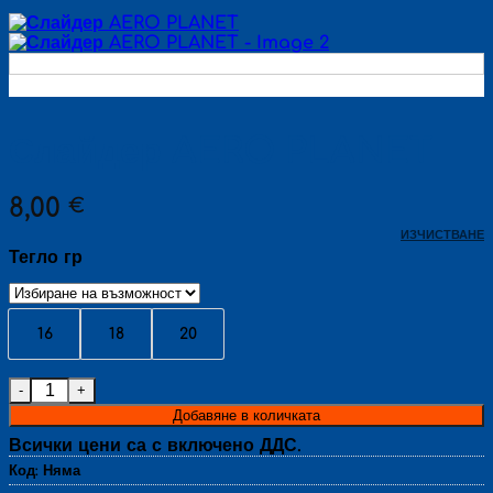
Слайдер AERO PLANET
8,00
€
ИЗЧИСТВАНЕ
Тегло гр
16
18
20
количество за Слайдер AERO PLANET
Добавяне в количката
Всички цени са с включено ДДС.
Код:
Няма