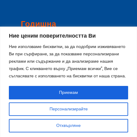
Годишна
инвентаризация
Ние ценим поверителността Ви
Ние използваме бисквитки, за да подобрим изживяването
Уважаеми Клиенти,
Поради годишна инвентаризация в
Ви при сърфиране, за да показваме персонализирани
периода
8-15 Август
сайта и магазина
реклами или съдържание и да анализираме нашия
няма да работят с клиенти, и няма да
трафик. С кликването върху „Приемам всички“, Вие се
се изпращат поръчки.
Направените поръчки в този период
съгласявате с използването на бисквитки от наша страна.
ще се изпращат от
17-ти Август
по
реда на тяхното получаване.
Благодарим за разбирането и се
Приемам
извиняваме за причиненото
неудобство!
Персонализирайте
Отхвърляне
X