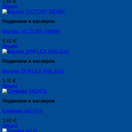
page
2,60
€
options
Опции
may
This
be
product
chosen
Подвижни и ваглерни
has
on
multiple
the
Ваглер VICTORY DERBY
variants.
product
The
page
8,60
€
options
Опции
may
This
be
product
chosen
Подвижни и ваглерни
has
on
multiple
the
Ваглер SINFLEX MALAGA
variants.
product
The
page
5,10
€
options
Опции
may
This
be
product
chosen
Подвижни и ваглерни
has
on
multiple
the
Слайдер MENTA
variants.
product
The
page
2,60
€
options
Опции
may
This