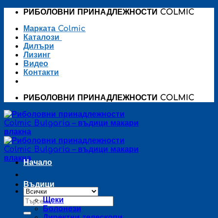
Skip
РИБОЛОВНИ ПРИНАДЛЕЖНОСТИ COLMIC
to
Марката Colmic
content
Каталози
Дилъри
Лизинг
Видео
Контакти
РИБОЛОВНИ ПРИНАДЛЕЖНОСТИ COLMIC
Начало
Въдици
Търсене
Щеки
за:
Болонези
Директни телескопи