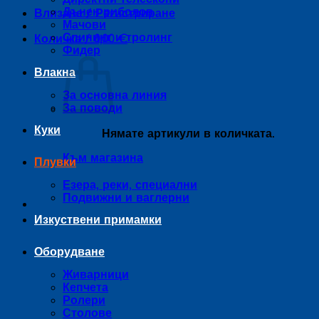
Дънен риболов
Влизане / Регистриране
Мачови
Спининг и тролинг
Количка /
0,00
€
Фидер
Влакна
За основна линия
За поводи
Куки
Нямате артикули в количката.
Към магазина
Плувки
Езера, реки, специални
Подвижни и ваглерни
Изкуствени примамки
Оборудване
Живарници
Кепчета
Ролери
Столове