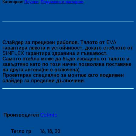
Категории:
Плувки
,
Подвижни и ваглерни
Описание
Слайдер за прецизен риболов. Тялото от EVA
гарантира лекота и устойчивост, докато стеблото от
SINFLEX гарантира здравина и гъвкавост.
Самото стебло може да бъде извадено от тялото и
завъртяно като по този начин позволява поставяне
на друга антена(не е включена).
Проектиран специално за монтаж като подвижен
слайдер за пределни дълбочини.
Допълнителна информация
Производител
Colmic
Тегло гр
16, 18, 20