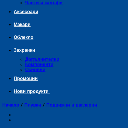
Чанти и калъфи
Аксесоари
Макари
Облекло
Захранки
Допълнителни
Компоненти
Основни
Промоции
Нови продукти
Начало
/
Плувки
/
Подвижни и ваглерни