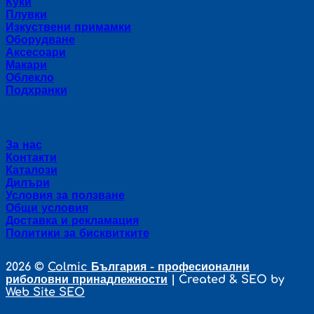
Куки
Плувки
Изкуствени примамки
Оборудване
Аксесоари
Макари
Облекло
Подхранки
Полезни връзки
За нас
Контакти
Каталози
Дилъри
Условия за ползване
Общи условия
Доставка и рекламация
Политики за бисквитките
2026 ©
Colmic България - професионални
риболовни принадлежности
| Created & SEO by
Web Site SEO