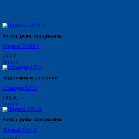
Свързани продукти
Езера, реки, специални
Плувка DARK-1
2,10
€
Опции
This
product
Подвижни и ваглерни
has
multiple
Слайдер LEO
variants.
The
1,80
€
options
Опции
may
This
be
product
chosen
Езера, реки, специални
has
on
multiple
the
Плувка ARNO
variants.
product
The