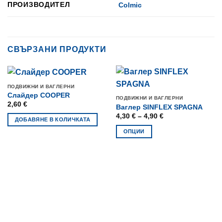
ПРОИЗВОДИТЕЛ
Colmic
СВЪРЗАНИ ПРОДУКТИ
ПОДВИЖНИ И ВАГЛЕРНИ
Слайдер COOPER
ПОДВИЖНИ И ВАГЛЕРНИ
2,60
€
Ваглер SINFLEX SPAGNA
Price
4,30
€
–
4,90
€
ДОБАВЯНЕ В КОЛИЧКАТА
range:
4,30 €
ОПЦИИ
through
4,90 €
This
product
has
multiple
variants.
The
options
may