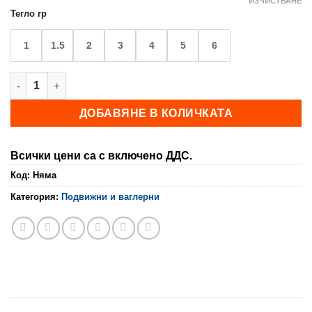
ИЗЧИСТВАНЕ
Тегло гр
1
1.5
2
3
4
5
6
количество за Слайдер LEO
ДОБАВЯНЕ В КОЛИЧКАТА
Всички цени са с включено ДДС.
Код:
Няма
Категория:
Подвижни и ваглерни