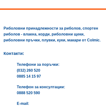
be
chosen
on
the
product
page
Риболовни принадлежности за риболов, спортен
риболов - влакна, корди, риболовни щеки,
риболовни пръчки, плувки, куки, макари от Colmic.
Контакти:
Телефони за поръчки:
(032) 260 520
0885 14 15 97
Телефон за консултации:
0888 520 590
E-mail: