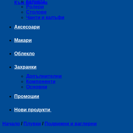
Кепчета
Към магазина
Ролери
Столове
Чанти и калъфи
Аксесоари
Макари
Облекло
Захранки
Допълнителни
Компоненти
Основни
Промоции
Нови продукти
Начало
/
Плувки
/
Подвижни и ваглерни