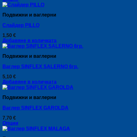
may
This
be
product
chosen
Подвижни и ваглерни
has
on
multiple
the
Слайдер PILLO
variants.
product
The
page
1,50
€
options
Добавяне в количката
may
be
chosen
Подвижни и ваглерни
on
the
Ваглер SINFLEX SALERNO 6гр.
product
page
5,10
€
Добавяне в количката
Подвижни и ваглерни
Ваглер SINFLEX GAROLDA
7,70
€
Опции
This
product