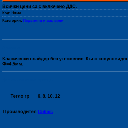
Всички цени са с включено ДДС.
Код:
Няма
Категория:
Подвижни и ваглерни
Описание
Класически слайдер без утежнение. Късо конусовидно
Ф=4,5мм.
Допълнителна информация
Тегло гр
6, 8, 10, 12
Производител
Colmic