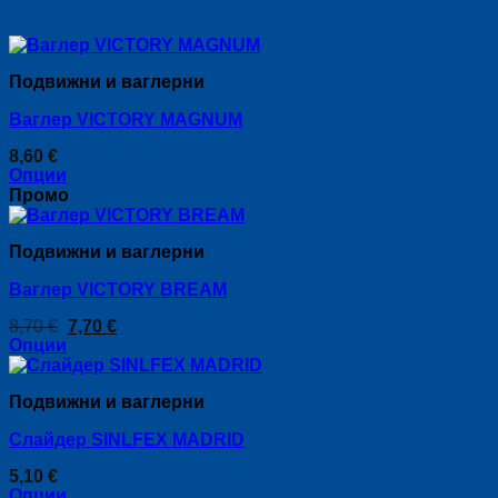
Свързани продукти
Подвижни и ваглерни
Ваглер VICTORY MAGNUM
8,60
€
Опции
This
Промо
product
has
Подвижни и ваглерни
multiple
variants.
Ваглер VICTORY BREAM
The
options
Original
Текущата
8,70
€
7,70
€
may
price
цена
Опции
be
was:
е:
This
chosen
8,70 €.
7,70 €.
product
on
Подвижни и ваглерни
has
the
multiple
product
Слайдер SINLFEX MADRID
variants.
page
The
5,10
€
options
Опции