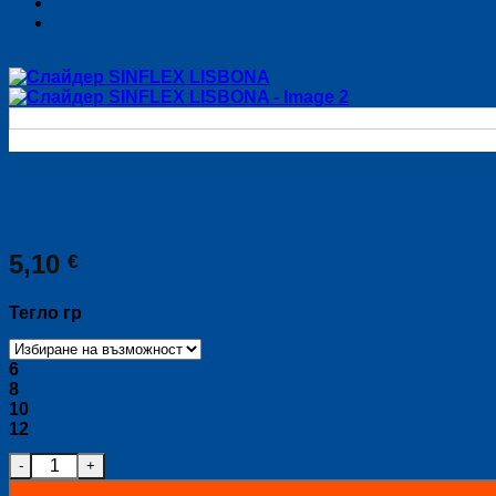
Слайдер SINFLEX LISBONA
5,10
€
Тегло гр
6
8
10
12
количество за Слайдер SINFLEX LISBONA