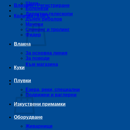
Щеки
Влизане / Регистриране
Болонези
Директни телескопи
Количка /
0,00
€
Дънен риболов
Мачови
Спининг и тролинг
Фидер
Влакна
За основна линия
За поводи
Към магазина
Куки
Плувки
Количка
Езера, реки, специални
Подвижни и ваглерни
Изкуствени примамки
Оборудване
Живарници