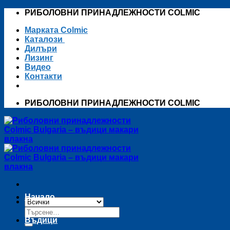
Skip
РИБОЛОВНИ ПРИНАДЛЕЖНОСТИ COLMIC
to
Марката Colmic
content
Каталози
Дилъри
Лизинг
Видео
Контакти
РИБОЛОВНИ ПРИНАДЛЕЖНОСТИ COLMIC
Начало
Търсене
за:
Въдици