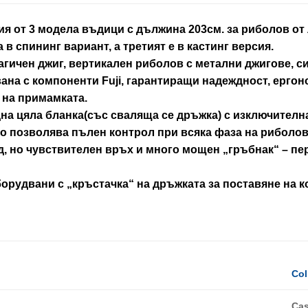
я от 3 модела въдици с дължина 203см. за риболов от л
 в спининг вариант, а третият е в кастинг версия.
гичен джиг, вертикален риболов с метални джигове, с
ана с компоненти Fuji, гарантиращи надеждност, ерго
 на примамката.
дна цяла бланка(със сваляща се дръжка) с изключителн
то позволява пълен контрол при всяка фаза на риболов
, но чувствителен връх и много мощен „гръбнак“ – пе
борудвани с „кръстачка“ на дръжката за поставяне на к
Col
Cas