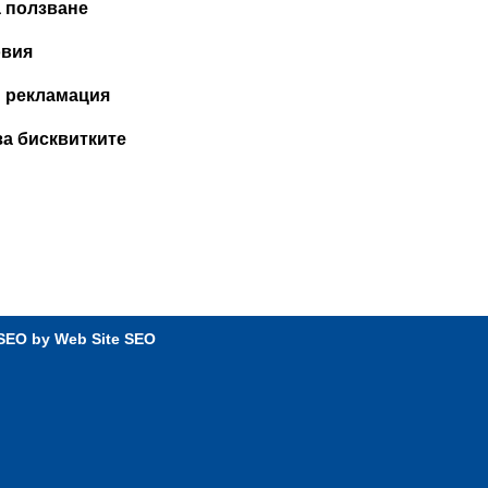
page
а ползване
овия
и рекламация
за бисквитките
 SEO by
Web Site SEO