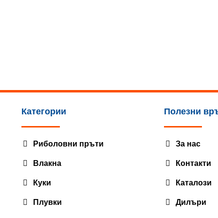
variants.
The
options
may
be
chosen
on
the
product
page
Категории
Полезни вр
Риболовни пръти
За нас
Влакна
Контакти
Куки
Каталози
Плувки
Дилъри