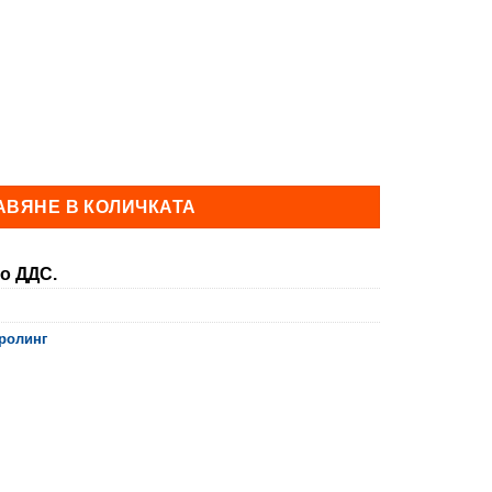
through
118,10 €
кастинг) въдица STRIKE
АВЯНЕ В КОЛИЧКАТА
о ДДС.
тролинг