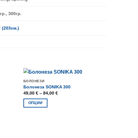
гр., 300гр.
" (203см.)
БОЛОНЕЗИ
Болонеза SONIKA 300
Price
49,00
€
–
84,00
€
range:
49,00 €
ОПЦИИ
through
84,00 €
This
product
has
multiple