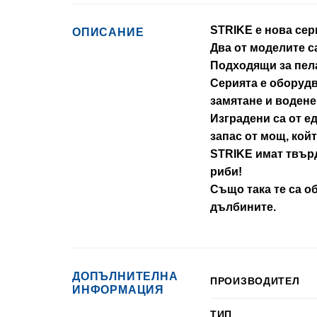
STRIKE е нова сери
ОПИСАНИЕ
Два от моделите са
Подходящи за пела
Серията е оборудв
замятане и водене
Изградени са от е
запас от мощ, кой
STRIKE имат твърд
риби!
Също така те са о
дълбините.
ДОПЪЛНИТЕЛНА
ПРОИЗВОДИТЕЛ
ИНФОРМАЦИЯ
ТИП