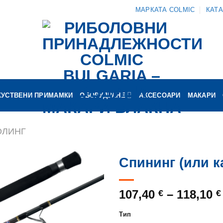
МАРКАТА COLMIC
КАТ
КУСТВЕНИ ПРИМАМКИ
ОБОРУДВАНЕ
АКСЕСОАРИ
МАКАРИ
ОЛИНГ
Спининг (или к
107,40
–
118,10
€
€
Тип