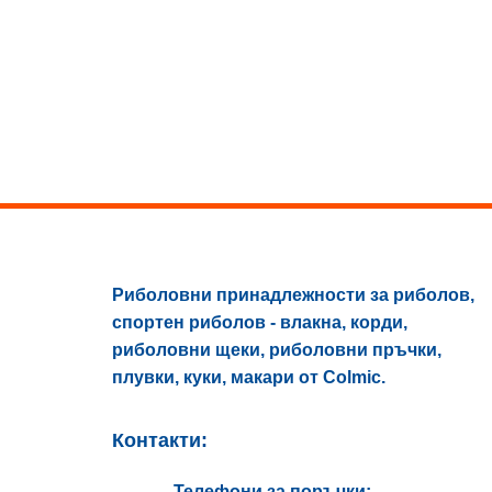
multiple
variants.
The
options
may
be
chosen
on
the
product
page
Риболовни принадлежности за риболов,
спортен риболов - влакна, корди,
риболовни щеки, риболовни пръчки,
плувки, куки, макари от Colmic.
Контакти:
Телефони за поръчки: