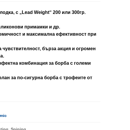
одка, с „Lead Weight“ 200 или 300гр.
иликонови примамки и др.
номичност и максимална ефективност при
а чувствителност, бърза акция и огромен
а.
рфектна комбинация за борба с големи
олан за по-сигурна борба с трофеите от
mic
ting, Spining