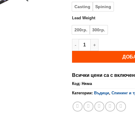
Casting
Spining
Lead Weight
200гр.
300гр.
количество за Спининг (или 
ДОБ
Всички цени са с включен
Код:
Няма
Категории:
Въдици
,
Спининг и 