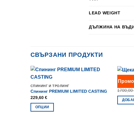
LEAD WEIGHT
ДЪЛЖИНА НА ВЪД
СВЪРЗАНИ ПРОДУКТИ
БЕЗ КАТ
Промо
Щека Co
СПИНИНГ И ТРОЛИНГ
1700,00
Спининг PREMIUM LIMITED CASTING
229,60
€
ДОБА
ОПЦИИ
This
product
has