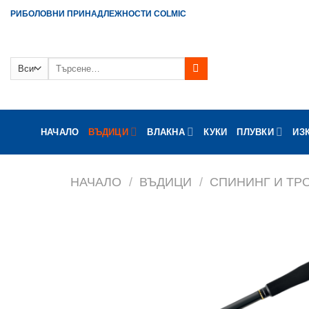
Skip
РИБОЛОВНИ ПРИНАДЛЕЖНОСТИ COLMIC
to
content
Търсене
за:
НАЧАЛО
ВЪДИЦИ
ВЛАКНА
КУКИ
ПЛУВКИ
ИЗ
НАЧАЛО
/
ВЪДИЦИ
/
СПИНИНГ И ТР