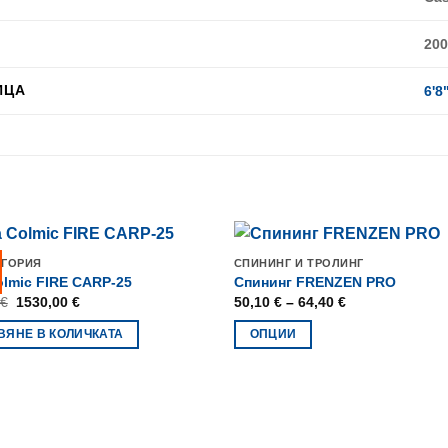
200
ИЦА
6'8
ЕГОРИЯ
СПИНИНГ И ТРОЛИНГ
lmic FIRE CARP-25
Спининг FRENZEN PRO
Original
Текущата
Price
€
1530,00
€
50,10
€
–
64,40
€
price
цена
range:
was:
е:
50,10 €
ВЯНЕ В КОЛИЧКАТА
ОПЦИИ
1700,00 €.
1530,00 €.
through
64,40 €
This
product
has
multiple