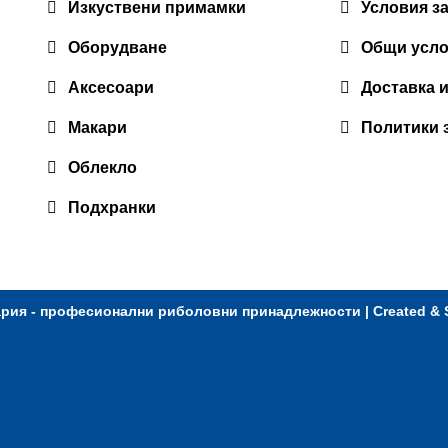
Изкуствени примамки
Условия з
Оборудване
Общи усл
Аксесоари
Доставка 
Макари
Политики 
Облекло
Подхранки
ария - професионални риболовни принадлежности
| Created &