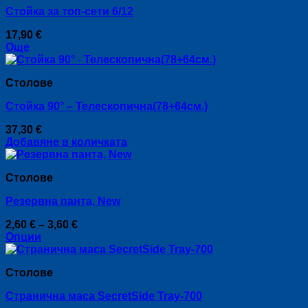
page
Стойка за топ-сети 6/12
17,90
€
Още
Столове
Стойка 90° – Телескопична(78+64см.)
37,30
€
Добавяне в количката
Столове
Резервна панта, New
Price
2,60
€
–
3,60
€
range:
Опции
This
2,60 €
product
through
Столове
has
3,60 €
multiple
Странична маса SecretSide Tray-700
variants.