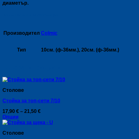
диаметър.
Допълнителна информация
Производител
Colmic
Тип
10см. (ф-36мм.), 20см. (ф-36мм.)
Свързани продукти
Столове
Стойка за топ-сети 7/10
Price
17,90
€
–
21,50
€
range:
Опции
This
17,90 €
product
through
Столове
has
21,50 €
multiple