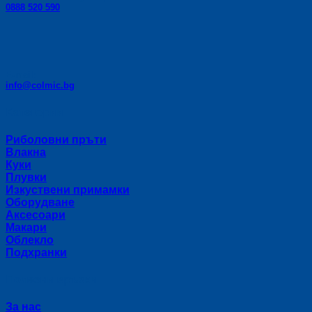
0888 520 590
E-mail:
info@colmic.bg
Категории
Риболовни пръти
Влакна
Куки
Плувки
Изкуствени примамки
Оборудване
Аксесоари
Макари
Облекло
Подхранки
Полезни връзки
За нас