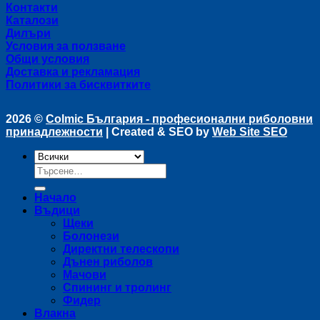
Контакти
Каталози
Дилъри
Условия за ползване
Общи условия
Доставка и рекламация
Политики за бисквитките
2026 ©
Colmic България - професионални риболовни
принадлежности
| Created & SEO by
Web Site SEO
Търсене
за:
Начало
Въдици
Щеки
Болонези
Директни телескопи
Дънен риболов
Мачови
Спининг и тролинг
Фидер
Влакна