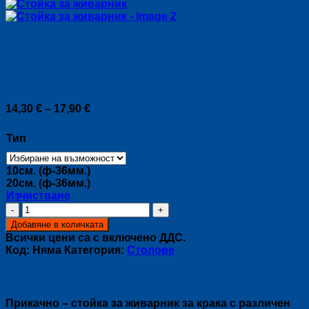
Стойка за живарник
Price
14,30
€
–
17,90
€
range:
14,30 €
Тип
through
17,90 €
10см. (ф-36мм.)
20см. (ф-36мм.)
Изчистване
количество
за
Добавяне в количката
Стойка
Всички цени са с включено ДДС.
за
Код:
Няма
Категория:
Столове
живарник
Описание
Прикачно – стойка за живарник за крака с различен