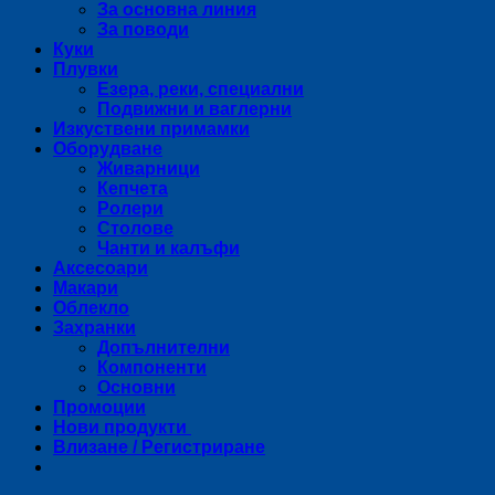
За основна линия
За поводи
Куки
Плувки
Езера, реки, специални
Подвижни и ваглерни
Изкуствени примамки
Оборудване
Живарници
Кепчета
Ролери
Столове
Чанти и калъфи
Аксесоари
Макари
Облекло
Захранки
Допълнителни
Компоненти
Основни
Промоции
Нови продукти
Влизане / Регистриране