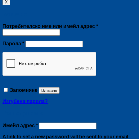
X
Влизане
Задължително
Потребителско име или имейл адрес
*
Задължително
Парола
*
Запомняне
Влизане
Изгубена парола?
Регистриране
Задължително
Имейл адрес
*
A link to set a new password will be sent to your email