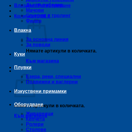
Дънен риболов
Влизане / Регистриране
Мачови
Спининг и тролинг
Количка /
0,00
€
Фидер
Влакна
За основна линия
За поводи
Нямате артикули в количката.
Куки
Към магазина
Плувки
Количка
Езера, реки, специални
Подвижни и ваглерни
Изкуствени примамки
Оборудване
Нямате артикули в количката.
Живарници
Към магазина
Кепчета
Ролери
Столове