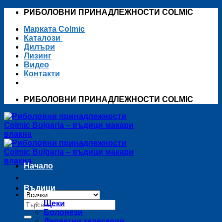
Skip
РИБОЛОВНИ ПРИНАДЛЕЖНОСТИ COLMIC
to
Марката Colmic
content
Каталози
Дилъри
Лизинг
Видео
Контакти
РИБОЛОВНИ ПРИНАДЛЕЖНОСТИ COLMIC
Начало
Въдици
Търсене
Щеки
за:
Болонези
Директни телескопи