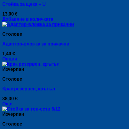
Стойка за щека – U
variants.
The
13,00
€
options
Добавяне в количката
may
be
chosen
Столове
on
the
Адаптор-вложка за прикачни
product
page
1,40
€
Опции
This
product
Изчерпан
has
Столове
multiple
variants.
Крак резервен, кръгъл
The
options
38,30
€
may
Още
be
chosen
Изчерпан
on
the
Столове
product