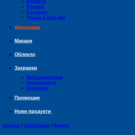
Кепчета
Ролери
Столове
Чанти и калъфи
Аксесоари
Макари
Облекло
Захранки
Допълнителни
Компоненти
Основни
Промоции
Нови продукти
Начало
/
Аксесоари
/
Фидер