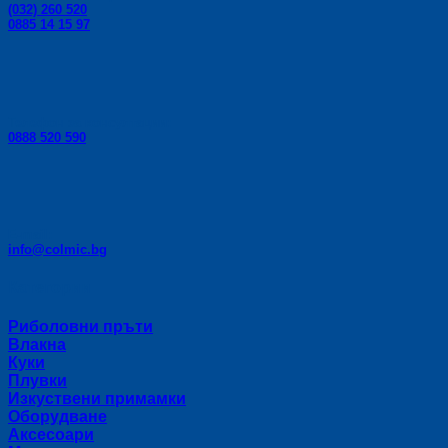
(032) 260 520
0885 14 15 97
Телефон за консултации:
0888 520 590
E-mail:
info@colmic.bg
Категории
Риболовни пръти
Влакна
Куки
Плувки
Изкуствени примамки
Оборудване
Аксесоари