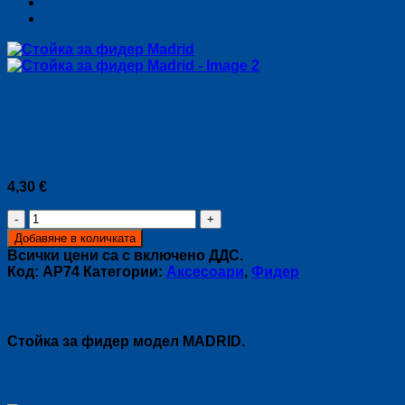
Стойка за фидер Madrid
4,30
€
количество
за
Добавяне в количката
Стойка
Всички цени са с включено ДДС.
за
Код:
AP74
Категории:
Аксесоари
,
Фидер
фидер
Madrid
Описание
Стойка за фидер модел MADRID.
Свързани продукти