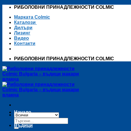
Skip
РИБОЛОВНИ ПРИНАДЛЕЖНОСТИ COLMIC
to
Марката Colmic
content
Каталози
Дилъри
Лизинг
Видео
Контакти
РИБОЛОВНИ ПРИНАДЛЕЖНОСТИ COLMIC
Начало
Търсене
за:
Въдици