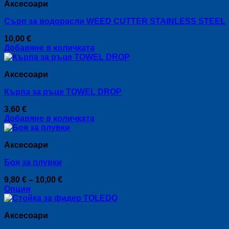
Аксесоари
Сърп за водорасли WEED CUTTER STAINLESS STEEL
10,00
€
Добавяне в количката
Аксесоари
Кърпа за ръце TOWEL DROP
3,60
€
Добавяне в количката
Аксесоари
Боя за плувки
Price
9,80
€
–
10,00
€
range:
Опции
This
9,80 €
product
through
Аксесоари
has
10,00 €
multiple