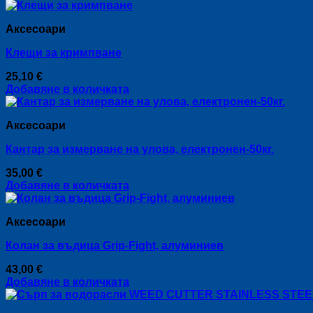
Аксесоари
Клещи за кримпване
25,10
€
Добавяне в количката
Аксесоари
Кантар за измерване на улова, електронен-50кг.
35,00
€
Добавяне в количката
Аксесоари
Колан за въдица Grip-Fight, алуминиев
43,00
€
Добавяне в количката