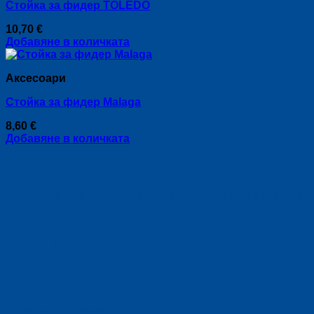
Стойка за фидер TOLEDO
variants.
The
10,70
€
options
Добавяне в количката
may
be
chosen
Аксесоари
on
the
Стойка за фидер Malaga
product
page
8,60
€
Добавяне в количката
Риболовни принадлежности за риболов, спортен риболо
Контакти:
Телефони за поръчки: