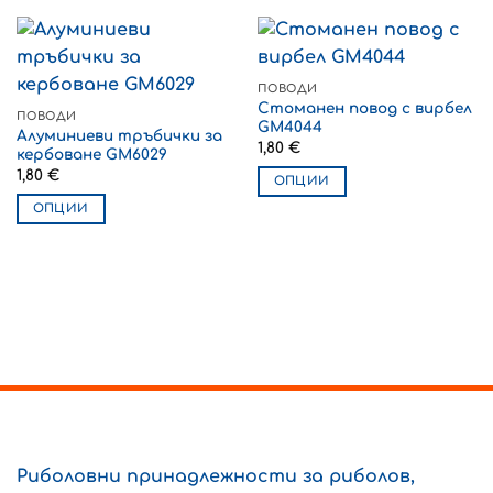
ПОВОДИ
Стоманен повод с вирбел
ПОВОДИ
GM4044
Алуминиеви тръбички за
1,80
€
кербоване GM6029
1,80
€
ОПЦИИ
This
ОПЦИИ
product
This
has
product
multiple
has
variants.
multiple
The
variants.
options
The
may
options
be
may
chosen
be
on
chosen
the
on
Риболовни принадлежности за риболов,
product
the