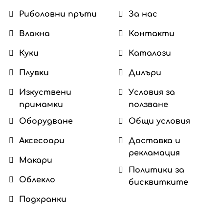
Риболовни пръти
За нас
Влакна
Контакти
Куки
Каталози
Плувки
Дилъри
Изкуствени
Условия за
примамки
ползване
Оборудване
Общи условия
Аксесоари
Доставка и
рекламация
Макари
Политики за
Облекло
бисквитките
Подхранки