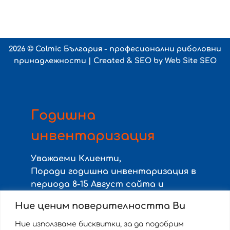
2026 ©
Colmic България - професионални риболовни
принадлежности
| Created & SEO by
Web Site SEO
Годишна
инвентаризация
Уважаеми Клиенти,
Поради годишна инвентаризация в
периода
8-15 Август
сайта и
магазина няма да работят с
Ние ценим поверителността Ви
клиенти, и няма да се изпращат
поръчки.
Ние използваме бисквитки, за да подобрим